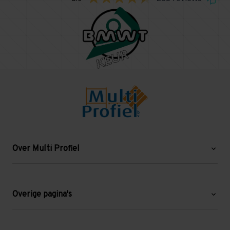
Over Multi Profiel
Over ons
Blog
Overige pagina's
Werken bij Multi Profiel
Gebruikte stellingen