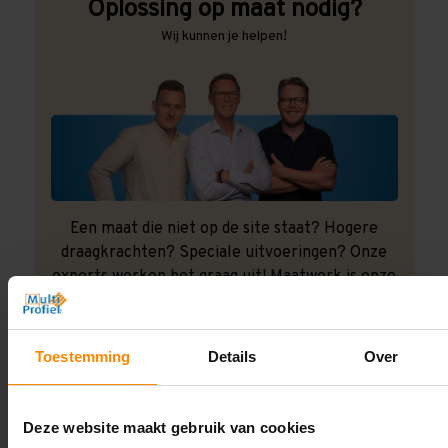
Oplossing op maat nodig?
Wij kunnen je helpen!
Een maat die niet op de site staat? Hogere
draagkrachten? Speciale uitvoeringen? Onze
experts werken het graag uit! Maatwerk is onze
specialiteit!
Contact met specialist
Toestemming
Details
Over
Deze website maakt gebruik van cookies
Montage uitbesteden?