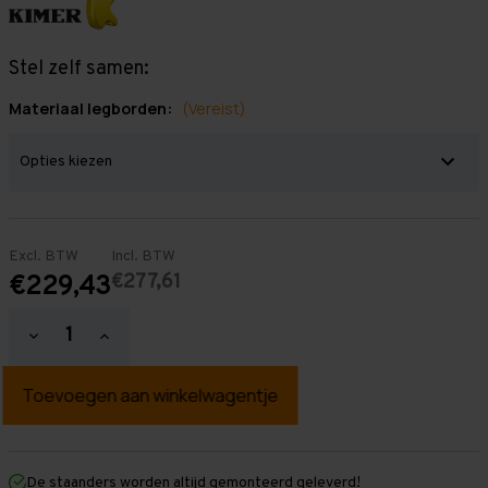
Stel zelf samen:
Materiaal legborden:
(Vereist)
Excl. BTW
Incl. BTW
€277,61
€229,43
Hoeveelheid
Hoeveelheid
verlagen
verhogen
van
van
Grootvakstelling
Grootvakstelling
3.000
3.000
mm
mm
x
x
2.000
2.000
mm
mm
De staanders worden altijd gemonteerd geleverd!