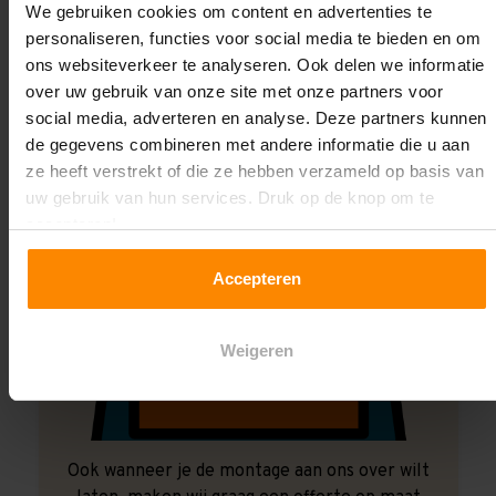
We gebruiken cookies om content en advertenties te
Laat ons het doen!
personaliseren, functies voor social media te bieden en om
ons websiteverkeer te analyseren. Ook delen we informatie
over uw gebruik van onze site met onze partners voor
social media, adverteren en analyse. Deze partners kunnen
de gegevens combineren met andere informatie die u aan
ze heeft verstrekt of die ze hebben verzameld op basis van
uw gebruik van hun services. Druk op de knop om te
accepteren!
Accepteren
Weigeren
Ook wanneer je de montage aan ons over wilt