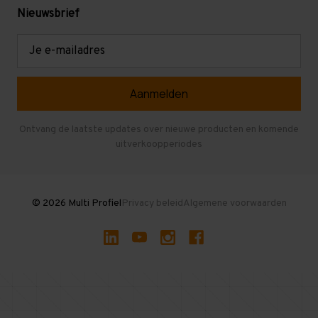
Levering en afhalen
Mezzanine
Nieuwsbrief
Retouren en garantie
Verdiepingsvloeren
E-
mailadres
Referenties
Selfstorage
Veelgestelde vragen
Entresolvloer
Herroepen en Annuleren
Gebruikte entresolvloeren
Ontvang de laatste updates over nieuwe producten en komende
uitverkoopperiodes
Stellingen kopen
© 2026 Multi Profiel
Privacy beleid
Algemene voorwaarden