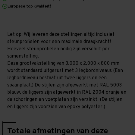
x
x
Europese top kwaliteit!
800
800
mm
mm
(HxLxD)
(HxLxD)
-
-
3
3
niveaus
niveaus
Let op: Wij leveren deze stellingen altijd inclusief
(Liggers:
(Liggers:
steunprofielen voor een maximale draagkracht!
1.850
1.850
mm)
mm)
Hoeveel steunprofielen nodig zijn verschilt per
samenstelling.
Deze grootvakstelling van 3.000 x 2.000 x 800 mm
wordt standaard uitgerust met 3 legbordniveaus (Een
legbordniveau bestaat uit twee liggers en één
spaanplaat.) De stijlen zijn afgewerkt met RAL 5003
blauw, de liggers zijn afgewerkt in RAL 2004 oranje en
de schoringen en voetplaten zijn verzinkt. (De stijlen
en liggers zijn voorzien van epoxy polyester.)
Totale afmetingen van deze