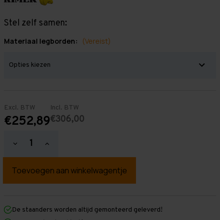
Stel zelf samen:
Materiaal legborden:
(Vereist)
Excl. BTW
Incl. BTW
€306,00
€252,89
Hoeveelheid
Hoeveelheid
verlagen
verhogen
van
van
Grootvakstelling
Grootvakstelling
3.000
3.000
mm
mm
x
x
2.350
2.350
mm
mm
De staanders worden altijd gemonteerd geleverd!
x
x