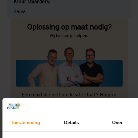
Kleur staanders:
Galva
Oplossing op maat nodig?
Wij kunnen je helpen!
Een maat die niet op de site staat? Hogere
draagkrachten? Speciale uitvoeringen? Onze
experts werken het graag uit! Maatwerk is onze
specialiteit!
Toestemming
Details
Over
Contact met specialist