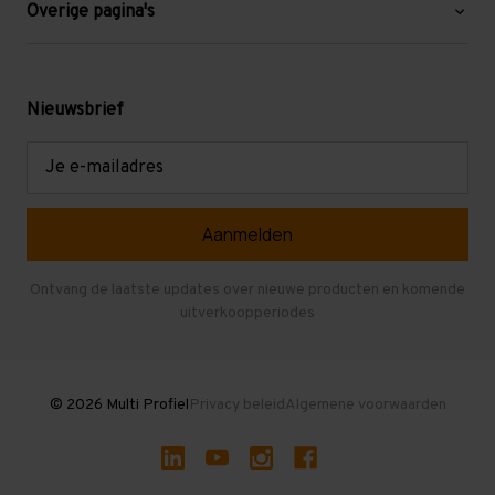
Blog
Overige pagina's
Werken bij Multi Profiel
Gebruikte stellingen
Levering en afhalen
Mezzanine
Nieuwsbrief
Retouren en garantie
Verdiepingsvloeren
E-
mailadres
Referenties
Selfstorage
Veelgestelde vragen
Entresolvloer
Herroepen en Annuleren
Gebruikte entresolvloeren
Ontvang de laatste updates over nieuwe producten en komende
uitverkoopperiodes
Stellingen kopen
© 2026 Multi Profiel
Privacy beleid
Algemene voorwaarden