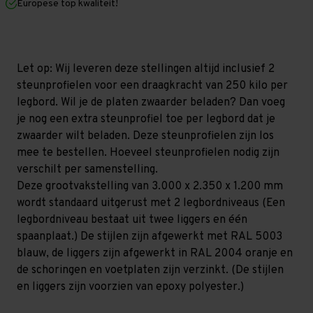
Europese top kwaliteit!
1.200
1.200
mm
mm
(HxLxD)
(HxLxD)
-
-
2
2
niveaus
niveaus
Let op: Wij leveren deze stellingen altijd inclusief 2
GALVA
GALVA
steunprofielen voor een draagkracht van 250 kilo per
legbord. Wil je de platen zwaarder beladen? Dan voeg
je nog een extra steunprofiel toe per legbord dat je
zwaarder wilt beladen. Deze steunprofielen zijn los
mee te bestellen. Hoeveel steunprofielen nodig zijn
verschilt per samenstelling.
Deze grootvakstelling van 3.000 x 2.350 x 1.200 mm
wordt standaard uitgerust met 2 legbordniveaus (Een
legbordniveau bestaat uit twee liggers en één
spaanplaat.) De stijlen zijn afgewerkt met RAL 5003
blauw, de liggers zijn afgewerkt in RAL 2004 oranje en
de schoringen en voetplaten zijn verzinkt. (De stijlen
en liggers zijn voorzien van epoxy polyester.)