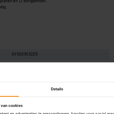
anplaten en 12 borgpennen.
dig.
GV302363225
3.000 mm
600 mm
2.350 mm
Details
2.250 mm
3
 van cookies
ent en advertenties te personaliseren, functies voor social me