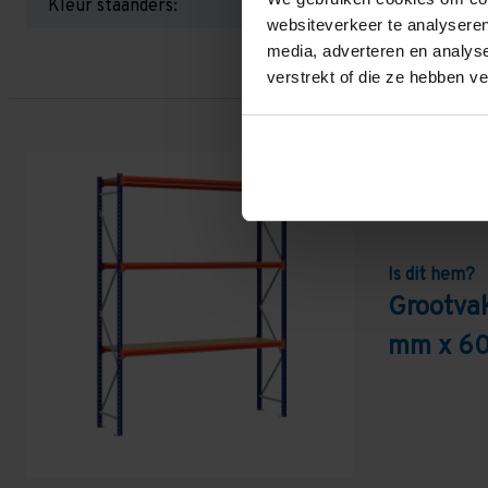
Kleur staanders:
websiteverkeer te analyseren
media, adverteren en analys
verstrekt of die ze hebben v
Is dit hem?
Grootva
mm x 60