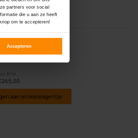
ze partners voor social
ormatie die u aan ze heeft
 knop om te accepteren!
Accepteren
ncl. BTW
€265,00
en aan winkelwagentje