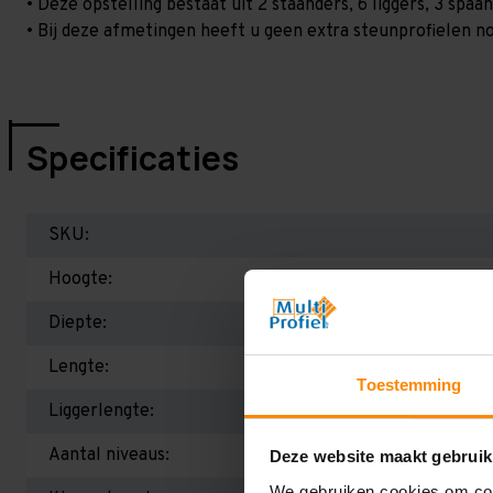
• Deze opstelling bestaat uit 2 staanders, 6 liggers, 3 spa
• Bij deze afmetingen heeft u geen extra steunprofielen no
Specificaties
SKU:
Hoogte:
Diepte:
Lengte:
Toestemming
Liggerlengte:
Aantal niveaus:
Deze website maakt gebruik
We gebruiken cookies om cont