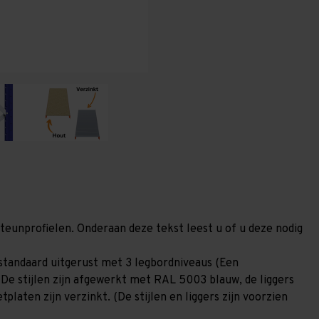
(HxLxD)
(HxLxD)
-
-
3
3
niveaus
niveaus
steunprofielen. Onderaan deze tekst leest u of u deze nodig
standaard uitgerust met 3 legbordniveaus (Een
 De stijlen zijn afgewerkt met RAL 5003 blauw, de liggers
laten zijn verzinkt. (De stijlen en liggers zijn voorzien