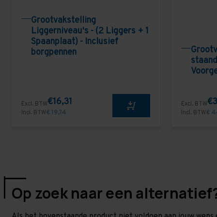
Grootvakstelling
Liggerniveau's - (2 Liggers + 1
Spaanplaat) - Inclusief
Grootv
borgpennen
staand
Voorg
€16,31
€3
Excl. BTW
Excl. BTW
Incl. BTW
€ 19,74
Incl. BTW
€ 4
Op zoek naar een alternatief
Als het bovenstaande product niet voldoen aan jouw wens 