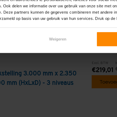
Blauw
. Ook delen we informatie over uw gebruik van onze site met on
e. Deze partners kunnen de gegevens combineren met andere inf
erzameld op basis van uw gebruik van hun services. Druk op de
Weigeren
Excl. BTW
I
€219,01
kstelling 3.000 mm x 2.350
Toevoeg
0 mm (HxLxD) - 3 niveaus