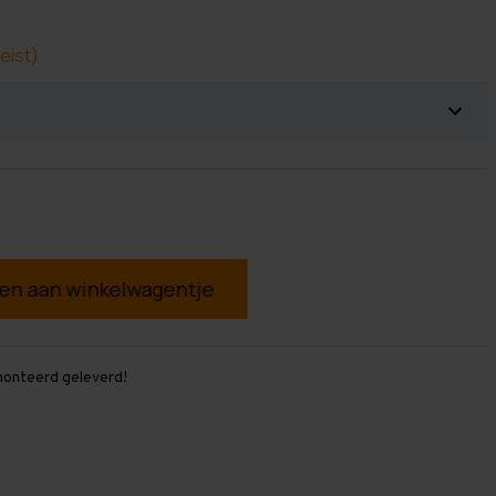
eist)
g
monteerd geleverd!