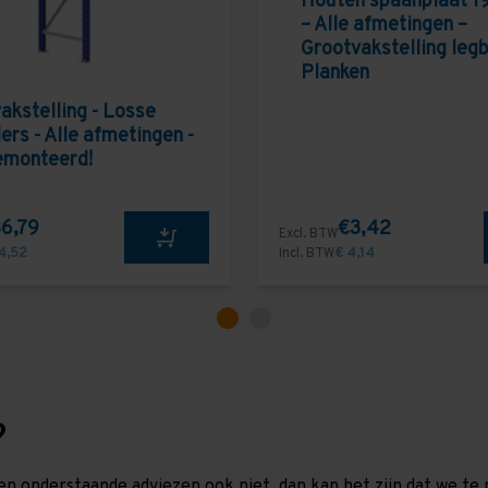
Houten spaanplaat 1
– Alle afmetingen –
Grootvakstelling leg
Planken
akstelling - Losse
ers - Alle afmetingen -
emonteerd!
6,79
€3,42
Excl. BTW
4,52
Incl. BTW
€ 4,14
?
en onderstaande adviezen ook niet, dan kan het zijn dat we 