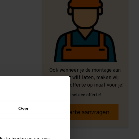
Ook wanneer je de montage aan
ons over wilt laten, maken wij
graag een offerte op maat voor je!
Vrijblijvend, snel een offerte!
Over
Offerte aanvragen
dia te bieden en om ons