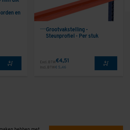
9 mm dik
borden en
Grootvakstelling -
Steunprofiel - Per stuk
€4,51
Excl. BTW
Incl. BTW
€ 5,46
te maken hebben met