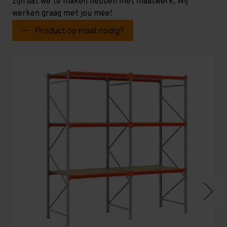
zijn dat we te maken hebben met maatwerk. Wij
werken graag met jou mee!
Product op maat nodig?