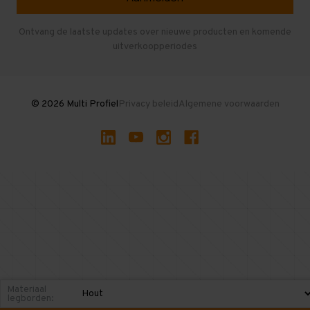
Entresolvloer
Herroepen en Annuleren
Gebruikte entresolvloeren
Ontvang de laatste updates over nieuwe producten en komende
uitverkoopperiodes
Stellingen kopen
© 2026 Multi Profiel
Privacy beleid
Algemene voorwaarden
Materiaal
legborden: