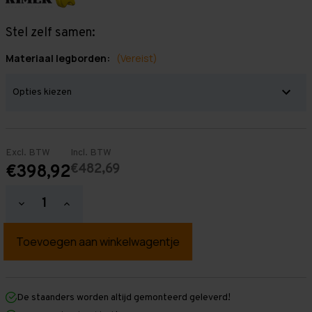
Stel zelf samen:
Materiaal legborden:
(Vereist)
Excl. BTW
Incl. BTW
€482,69
€398,92
Hoeveelheid
Hoeveelheid
verlagen
verhogen
van
van
Grootvakstelling
Grootvakstelling
3.000
3.000
mm
mm
x
x
2.900
2.900
mm
mm
De staanders worden altijd gemonteerd geleverd!
x
x