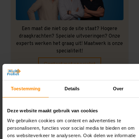
Een maat die niet op de site staat? Hogere
draagkrachten? Speciale uitvoeringen? Onze
experts werken het graag uit! Maatwerk is onze
specialiteit!
Contact met specialist
Toestemming
Details
Over
Montage uitbesteden?
Laat ons het doen!
Deze website maakt gebruik van cookies
We gebruiken cookies om content en advertenties te
personaliseren, functies voor social media te bieden en om
ons websiteverkeer te analyseren. Ook delen we informatie