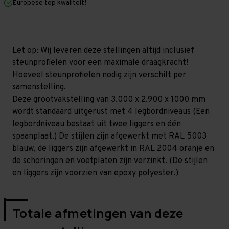
Europese top kwaliteit!
1.000
1.000
mm
mm
(HxLxD)
(HxLxD)
-
-
4
4
niveaus
niveaus
Let op: Wij leveren deze stellingen altijd inclusief
GALVA
GALVA
steunprofielen voor een maximale draagkracht!
Hoeveel steunprofielen nodig zijn verschilt per
samenstelling.
Deze grootvakstelling van 3.000 x 2.900 x 1000 mm
wordt standaard uitgerust met 4 legbordniveaus (Een
legbordniveau bestaat uit twee liggers en één
spaanplaat.) De stijlen zijn afgewerkt met RAL 5003
blauw, de liggers zijn afgewerkt in RAL 2004 oranje en
de schoringen en voetplaten zijn verzinkt. (De stijlen
en liggers zijn voorzien van epoxy polyester.)
Totale afmetingen van deze