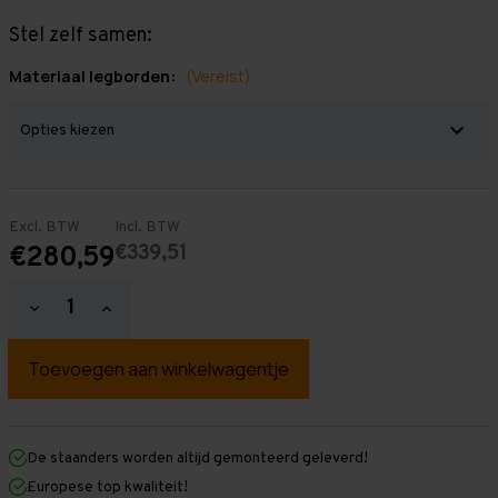
Stel zelf samen:
Materiaal legborden:
(Vereist)
Excl. BTW
Incl. BTW
€339,51
€280,59
Hoeveelheid
Hoeveelheid
verlagen
verhogen
van
van
Grootvakstelling
Grootvakstelling
3.000
3.000
mm
mm
x
x
2.900
2.900
mm
mm
De staanders worden altijd gemonteerd geleverd!
x
x
Europese top kwaliteit!
1.200
1.200