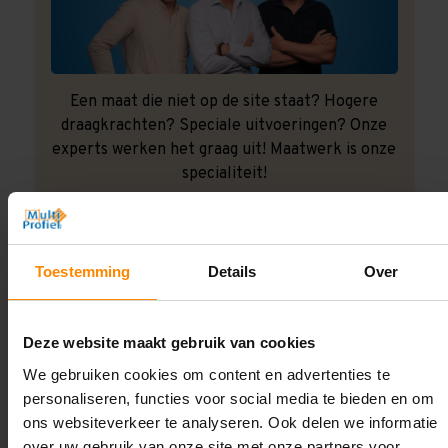
Een maat die niet op de site staat? Hogere
draagkrachten? Speciale uitvoeringen? Onze
experts werken het graag uit! Maatwerk is onze
specialiteit!
Contact met specialist
Toestemming
Details
Over
Montage uitbesteden?
Laat ons het doen!
Deze website maakt gebruik van cookies
We gebruiken cookies om content en advertenties te
personaliseren, functies voor social media te bieden en om
ons websiteverkeer te analyseren. Ook delen we informatie
over uw gebruik van onze site met onze partners voor