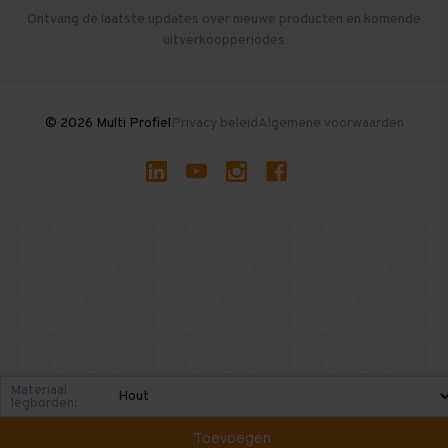
Herroepen en Annuleren
Gebruikte entresolvloeren
Ontvang de laatste updates over nieuwe producten en komende
uitverkoopperiodes
Stellingen kopen
© 2026 Multi Profiel
Privacy beleid
Algemene voorwaarden
Materiaal
legborden:
Toevoegen