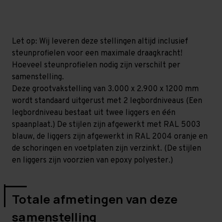
mm
mm
(HxLxD)
(HxLxD)
-
-
2
2
niveaus
niveaus
Let op: Wij leveren deze stellingen altijd inclusief
steunprofielen voor een maximale draagkracht!
Hoeveel steunprofielen nodig zijn verschilt per
samenstelling.
Deze grootvakstelling van 3.000 x 2.900 x 1200 mm
wordt standaard uitgerust met 2 legbordniveaus (Een
legbordniveau bestaat uit twee liggers en één
spaanplaat.) De stijlen zijn afgewerkt met RAL 5003
blauw, de liggers zijn afgewerkt in RAL 2004 oranje en
de schoringen en voetplaten zijn verzinkt. (De stijlen
en liggers zijn voorzien van epoxy polyester.)
Totale afmetingen van deze
samenstelling