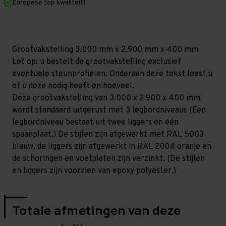
Europese top kwaliteit!
400
400
mm
mm
(HxLxD)
(HxLxD)
-
-
3
3
niveaus
niveaus
Grootvakstelling 3.000 mm x 2.900 mm x 400 mm
GALVA
GALVA
Let op: u bestelt de grootvakstelling exclusief
eventuele steunprofielen. Onderaan deze tekst leest u
of u deze nodig heeft en hoeveel.
Deze grootvakstelling van 3.000 x 2.900 x 400 mm
wordt standaard uitgerust met 3 legbordniveaus (Een
legbordniveau bestaat uit twee liggers en één
spaanplaat.) De stijlen zijn afgewerkt met RAL 5003
blauw, de liggers zijn afgewerkt in RAL 2004 oranje en
de schoringen en voetplaten zijn verzinkt. (De stijlen
en liggers zijn voorzien van epoxy polyester.)
Totale afmetingen van deze