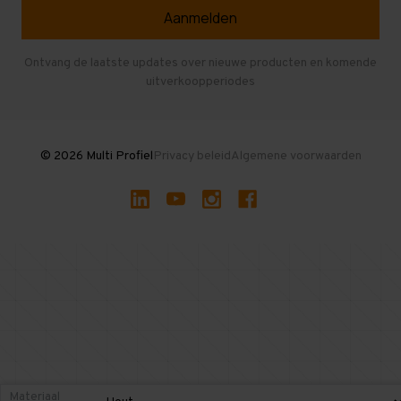
Veelgestelde vragen
Entresolvloer
Herroepen en Annuleren
Gebruikte entresolvloeren
Ontvang de laatste updates over nieuwe producten en komende
uitverkoopperiodes
Stellingen kopen
© 2026 Multi Profiel
Privacy beleid
Algemene voorwaarden
Materiaal