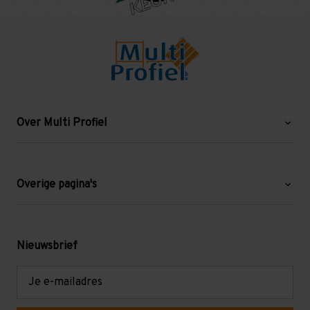
Over Multi Profiel
Over ons
Blog
Overige pagina's
Werken bij Multi Profiel
Gebruikte stellingen
Levering en afhalen
Mezzanine
Nieuwsbrief
Retouren en garantie
Verdiepingsvloeren
E-
mailadres
Referenties
Selfstorage