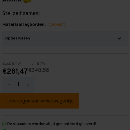
Stel zelf samen:
Materiaal legborden:
(Vereist)
Excl. BTW
Incl. BTW
€340,58
€281,47
Hoeveelheid
Hoeveelheid
verlagen
verhogen
van
van
Grootvakstelling
Grootvakstelling
3.000
3.000
mm
mm
x
x
2.900
2.900
mm
mm
De staanders worden altijd gemonteerd geleverd!
x
x