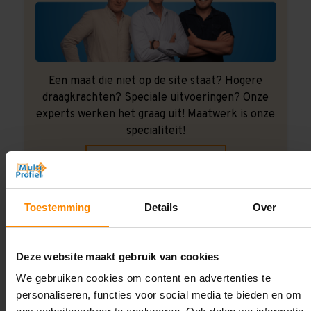
Een maat die niet op de site staat? Hogere
draagkrachten? Speciale uitvoeringen? Onze
experts werken het graag uit! Maatwerk is onze
specialiteit!
Contact met specialist
Toestemming
Details
Over
Montage uitbesteden?
Laat ons het doen!
Deze website maakt gebruik van cookies
We gebruiken cookies om content en advertenties te
personaliseren, functies voor social media te bieden en om