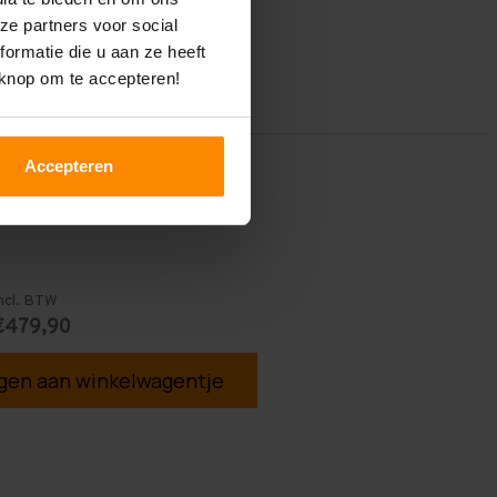
ze partners voor social
ormatie die u aan ze heeft
 knop om te accepteren!
Accepteren
ncl. BTW
€479,90
en aan winkelwagentje