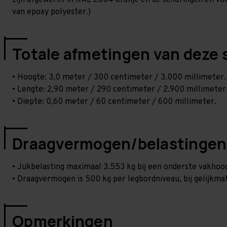
zijn afgewerkt in RAL 2004 oranje en de schoringen en voetp
van epoxy polyester.)
Totale afmetingen van deze 
• Hoogte: 3,0 meter / 300 centimeter / 3.000 millimeter.
• Lengte: 2,90 meter / 290 centimeter / 2.900 millimeter
• Diepte: 0,60 meter / 60 centimeter / 600 millimeter.
Draagvermogen/belastingen
• Jukbelasting maximaal 3.553 kg bij een onderste vakho
• Draagvermogen is 500 kg per legbordniveau, bij gelijkmat
Opmerkingen