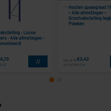
Houten spaanplaat 1
– Alle afmetingen –
Grootvakstelling leg
Planken
akstelling - Losse
ers - Alle afmetingen -
emonteerd!
6,79
€3,42
Excl. BTW
4,52
Incl. BTW
€ 4,14
?