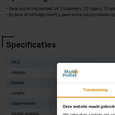
• Deze opstelling bestaat uit 3 staanders, 20 liggers, 10 
• Bij deze afmetingen heeft u geen extra steunprofielen no
Specificaties
SKU:
Hoogte:
Diepte:
Toestemming
Lengte:
Liggerlengte:
Deze website maakt gebruik
Aantal niveaus:
We gebruiken cookies om cont