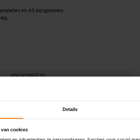
spaanplaten en 40 borgpennen.
dig.
GGV302965135
3.000 mm
600 mm
Details
2.900 mm
1.350 mm
 van cookies
5
ent en advertenties te personaliseren, functies voor social me