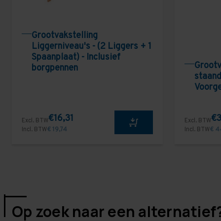
Grootvakstelling
Liggerniveau's - (2 Liggers + 1
Spaanplaat) - Inclusief
Grootv
borgpennen
staand
Voorg
€16,31
€3
Excl. BTW
Excl. BTW
Incl. BTW
€ 19,74
Incl. BTW
€ 4
Op zoek naar een alternatief