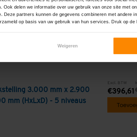
. Ook delen we informatie over uw gebruik van onze site met on
Galva
e. Deze partners kunnen de gegevens combineren met andere inf
erzameld op basis van uw gebruik van hun services. Druk op de
Weigeren
Excl. BTW
I
kstelling 3.000 mm x 2.900
€396,61
0 mm (HxLxD) - 5 niveaus
Toevoeg