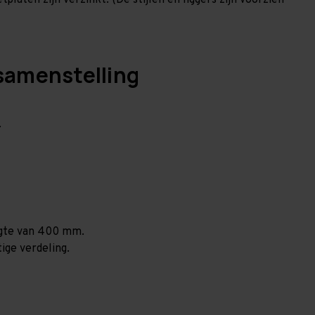
laten zijn verzinkt. (De stijlen en liggers zijn voorzien
samenstelling
.
ogte van 400 mm.
ige verdeling.