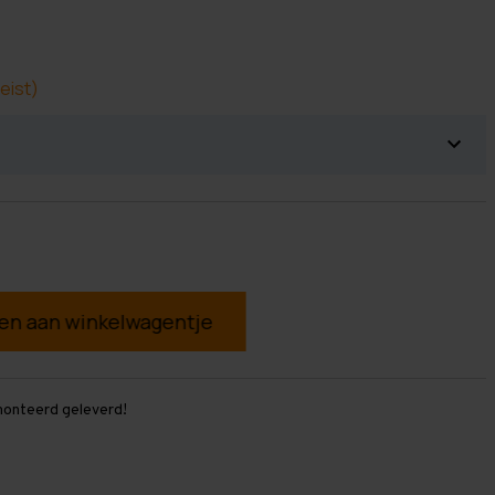
eist)
g
monteerd geleverd!