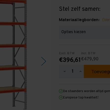
Stel zelf samen:
Materiaal legborden:
(Ver
Excl. BTW
Incl. BTW
€479,90
€396,61
Hoeveelheid
Hoeveelheid
verlagen
verhogen
van
van
Grootvakstelling
Grootvakstellin
3.000
3.000
De staanders worden altijd ge
mm
mm
x
x
Europese top kwaliteit!
2.900
2.900
mm
mm
x
x