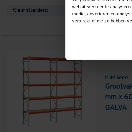
websiteverkeer te analyseren
Kleur staanders:
media, adverteren en analys
verstrekt of die ze hebben v
Is dit hem?
Grootva
mm x 60
GALVA