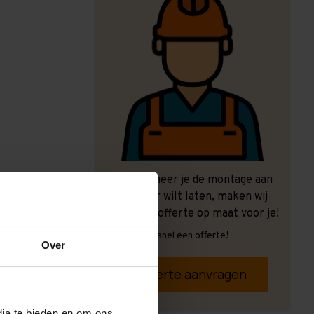
Ook wanneer je de montage aan
ons over wilt laten, maken wij
graag een offerte op maat voor je!
Vrijblijvend, snel een offerte!
Over
Offerte aanvragen
dia te bieden en om ons