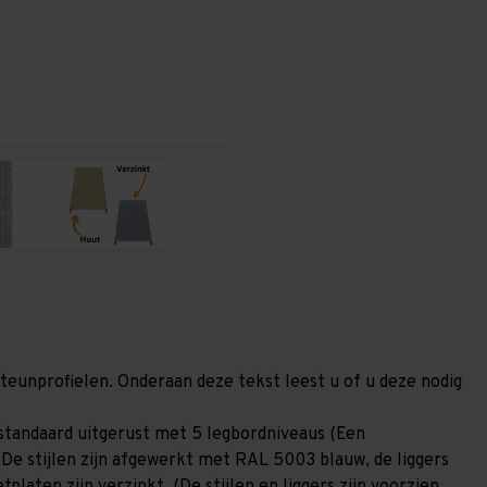
600
600
mm
mm
(HxLxD)
(HxLxD)
-
-
5
5
niveaus
niveaus
GALVA
GALVA
steunprofielen. Onderaan deze tekst leest u of u deze nodig
standaard uitgerust met 5 legbordniveaus (Een
 De stijlen zijn afgewerkt met RAL 5003 blauw, de liggers