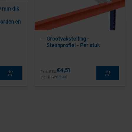
9 mm dik
borden en
Grootvakstelling -
Steunprofiel - Per stuk
€4,51
Excl. BTW
Incl. BTW
€ 5,46