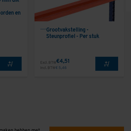
9 mm dik
borden en
Grootvakstelling -
Steunprofiel - Per stuk
€4,51
Excl. BTW
Incl. BTW
€ 5,46
te maken hebben met