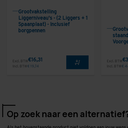
Grootvakstelling
Liggerniveau's - (2 Liggers + 1
Spaanplaat) - Inclusief
Grootv
borgpennen
staand
Voorg
€16,31
€3
Excl. BTW
Excl. BTW
Incl. BTW
€ 19,74
Incl. BTW
€ 4
Op zoek naar een alternatief
Als het bovenstaande product niet voldoen aan jouw wens 