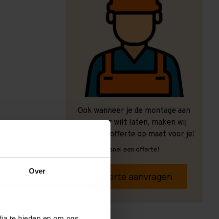
Ook wanneer je de montage aan
ons over wilt laten, maken wij
graag een offerte op maat voor je!
Vrijblijvend, snel een offerte!
Over
Offerte aanvragen
dia te bieden en om ons