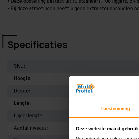
• Deze opstelling bestaat uit 10 staanders, 108 liggers, 5
• Bij deze afmetingen heeft u geen extra steunprofielen no
Specificaties
SKU:
Hoogte:
Diepte:
Lengte:
Toestemming
Liggerlengte:
Aantal niveaus:
Deze website maakt gebruik
We gebruiken cookies om cont