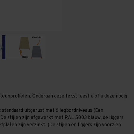
(HxLxD)
(HxLxD)
-
-
6
6
niveaus
niveaus
steunprofielen. Onderaan deze tekst leest u of u deze nodig
 standaard uitgerust met 6 legbordniveaus (Een
 De stijlen zijn afgewerkt met RAL 5003 blauw, de liggers
laten zijn verzinkt. (De stijlen en liggers zijn voorzien