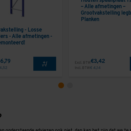
Houten spaanplaat 1
– Alle afmetingen –
Grootvakstelling leg
Planken
akstelling - Losse
ers - Alle afmetingen -
emonteerd!
6,79
€3,42
Excl. BTW
4,52
Incl. BTW
€ 4,14
?
en onderstaande adviezen ook niet, dan kan het zijn dat we 