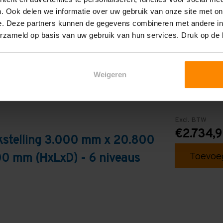
Blauw
. Ook delen we informatie over uw gebruik van onze site met on
e. Deze partners kunnen de gegevens combineren met andere inf
erzameld op basis van uw gebruik van hun services. Druk op de
Weigeren
Excl. BTW
€2.734,
kstelling 3.000 mm x 20.800
Toevoeg
0 mm (HxLxD) - 6 niveaus