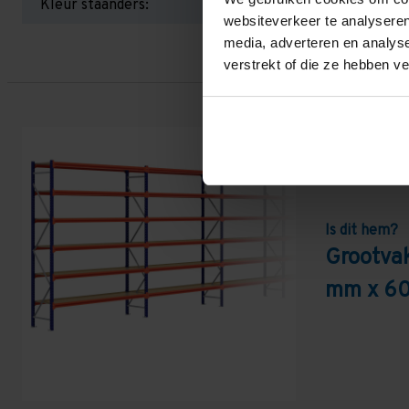
Kleur staanders:
websiteverkeer te analyseren
media, adverteren en analys
verstrekt of die ze hebben v
Is dit hem?
Grootva
mm x 60