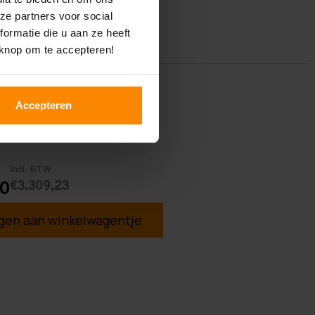
ze partners voor social
ormatie die u aan ze heeft
 knop om te accepteren!
Accepteren
Incl. BTW
€3.309,23
90
en aan winkelwagentje