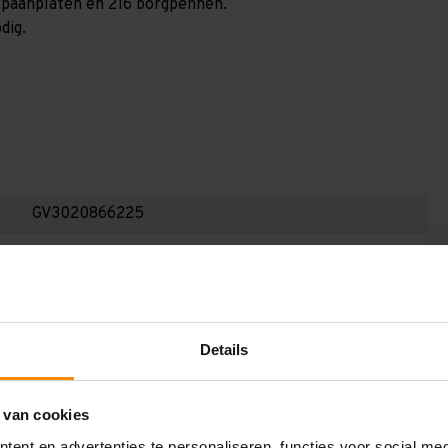
4 spaanplaten en 216 borgpennen.
dig.
GV3020866225
3.000 mm
600 mm
20.800 mm
Details
2.250 mm
6
 van cookies
ent en advertenties te personaliseren, functies voor social me