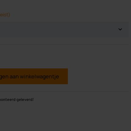
eist)
g
monteerd geleverd!