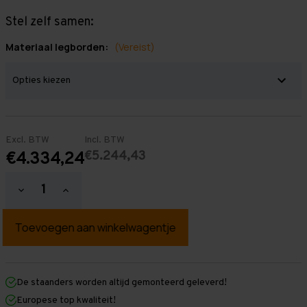
Stel zelf samen:
Materiaal legborden:
(Vereist)
Excl. BTW
Incl. BTW
€5.244,43
€4.334,24
Hoeveelheid
Hoeveelheid
verlagen
verhogen
van
van
Grootvakstelling
Grootvakstelling
3.000
3.000
mm
mm
x
x
23.100
23.100
mm
mm
De staanders worden altijd gemonteerd geleverd!
x
x
Europese top kwaliteit!
1.000
1.000