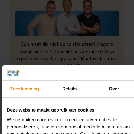
Een maat die niet op de site staat? Hogere
draagkrachten? Speciale uitvoeringen? Onze
experts werken het graag uit! Maatwerk is onze
specialiteit!
Contact met specialist
Toestemming
Details
Over
Montage uitbesteden?
Deze website maakt gebruik van cookies
Laat ons het doen!
We gebruiken cookies om content en advertenties te
personaliseren, functies voor social media te bieden en om
ons websiteverkeer te analyseren. Ook delen we informatie