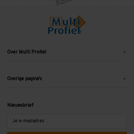
Over Multi Profiel
Over ons
Blog
Overige pagina's
Werken bij Multi Profiel
Gebruikte stellingen
Levering en afhalen
Mezzanine
Nieuwsbrief
Retouren en garantie
Verdiepingsvloeren
E-
mailadres
Referenties
Selfstorage