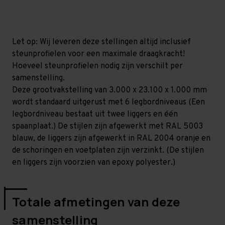
mm
mm
(HxLxD)
(HxLxD)
-
-
6
6
niveaus
niveaus
Let op: Wij leveren deze stellingen altijd inclusief
steunprofielen voor een maximale draagkracht!
Hoeveel steunprofielen nodig zijn verschilt per
samenstelling.
Deze grootvakstelling van 3.000 x 23.100 x 1.000 mm
wordt standaard uitgerust met 6 legbordniveaus (Een
legbordniveau bestaat uit twee liggers en één
spaanplaat.) De stijlen zijn afgewerkt met RAL 5003
blauw, de liggers zijn afgewerkt in RAL 2004 oranje en
de schoringen en voetplaten zijn verzinkt. (De stijlen
en liggers zijn voorzien van epoxy polyester.)
Totale afmetingen van deze
samenstelling