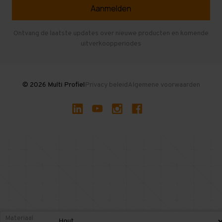
Veelgestelde vragen
Entresolvloer
Herroepen en Annuleren
Gebruikte entresolvloeren
Ontvang de laatste updates over nieuwe producten en komende
uitverkoopperiodes
Stellingen kopen
© 2026 Multi Profiel
Privacy beleid
Algemene voorwaarden
Materiaal