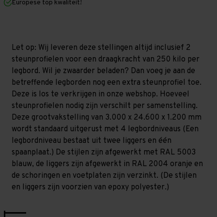
Europese top kwaliteit!
1.200
1.200
mm
mm
(HxLxD)
(HxLxD)
-
-
4
4
niveaus
niveaus
Let op: Wij leveren deze stellingen altijd inclusief 2
GALVA
GALVA
steunprofielen voor een draagkracht van 250 kilo per
legbord. Wil je zwaarder beladen? Dan voeg je aan de
betreffende legborden nog een extra steunprofiel toe.
Deze is los te verkrijgen in onze webshop. Hoeveel
steunprofielen nodig zijn verschilt per samenstelling.
Deze grootvakstelling van 3.000 x 24.600 x 1.200 mm
wordt standaard uitgerust met 4 legbordniveaus (Een
legbordniveau bestaat uit twee liggers en één
spaanplaat.) De stijlen zijn afgewerkt met RAL 5003
blauw, de liggers zijn afgewerkt in RAL 2004 oranje en
de schoringen en voetplaten zijn verzinkt. (De stijlen
en liggers zijn voorzien van epoxy polyester.)