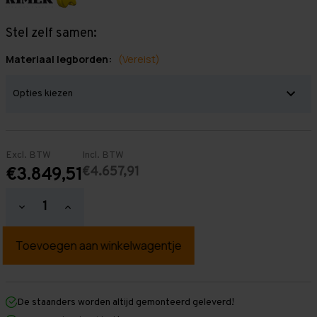
Stel zelf samen:
Materiaal legborden:
(Vereist)
Excl. BTW
Incl. BTW
€4.657,91
€3.849,51
Hoeveelheid
Hoeveelheid
verlagen
verhogen
van
van
Grootvakstelling
Grootvakstelling
3.000
3.000
mm
mm
x
x
24.600
24.600
mm
mm
De staanders worden altijd gemonteerd geleverd!
x
x