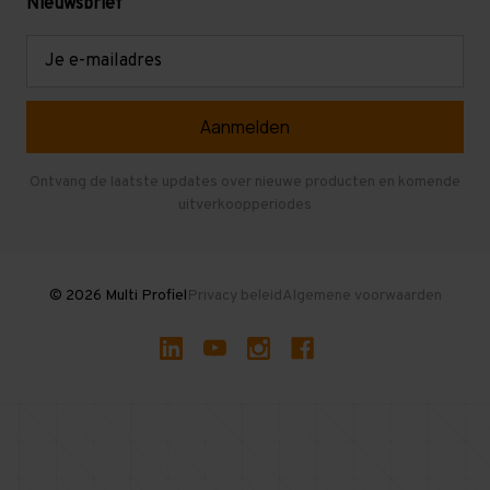
Mezzanine
Nieuwsbrief
Retouren en garantie
Verdiepingsvloeren
E-
mailadres
Referenties
Selfstorage
Veelgestelde vragen
Entresolvloer
Herroepen en Annuleren
Gebruikte entresolvloeren
Ontvang de laatste updates over nieuwe producten en komende
uitverkoopperiodes
Stellingen kopen
© 2026 Multi Profiel
Privacy beleid
Algemene voorwaarden