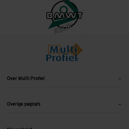
Over Multi Profiel
Over ons
Blog
Overige pagina's
Werken bij Multi Profiel
Gebruikte stellingen
Levering en afhalen