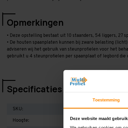
Opmerkingen
• Deze opstelling bestaat uit 10 staanders, 54 liggers, 27
• De houten spaanplaten kunnen bij zware belasting (licht
adviseren wij het gebruik van steunprofielen voor het beh
gebruikt u 4 steunprofielen per spaanplaat of legbord die 
Specificaties
Toestemming
SKU:
Deze website maakt gebruik
Hoogte:
We gebruiken cookies om cont