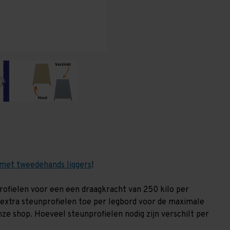
(HxLxD)
(HxLxD)
-
-
3
3
niveaus
niveaus
met tweedehands liggers
!
nprofielen voor een een draagkracht van 250 kilo per
 extra steunprofielen toe per legbord voor de maximale
nze shop. Hoeveel steunprofielen nodig zijn verschilt per