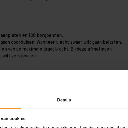
 spaanplaten en 108 borgpennen.
) gaan doorbuigen. Wanneer u echt zwaar wilt gaan belasten,
alen van de maximale draagkracht. Bij deze afmetingen
u wilt verstevigen
Details
GV30249123270
 van cookies
3.000 mm
ent en advertenties te personaliseren, functies voor social me