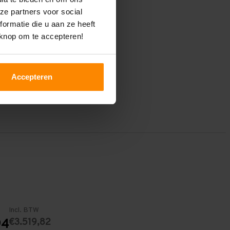
ze partners voor social
ormatie die u aan ze heeft
 knop om te accepteren!
Accepteren
Incl. BTW
€3.519,82
94