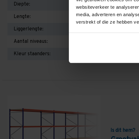
Diepte:
websiteverkeer te analyseren
media, adverteren en analys
Lengte:
verstrekt of die ze hebben v
Liggerlengte:
Aantal niveaus:
Kleur staanders:
Is dit hem?