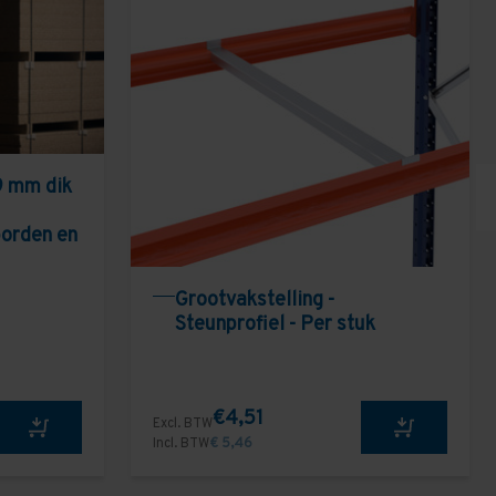
9 mm dik
borden en
Grootvakstelling -
Steunprofiel - Per stuk
€4,51
Excl. BTW
Incl. BTW
€ 5,46