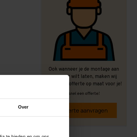
Ook wanneer je de montage aan
ons over wilt laten, maken wij
graag een offerte op maat voor je!
Vrijblijvend, snel een offerte!
Over
Offerte aanvragen
dia te bieden en om ons