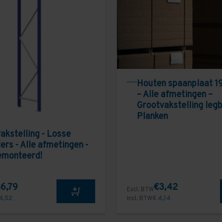
Houten spaanplaat 1
– Alle afmetingen –
Grootvakstelling leg
Planken
akstelling - Losse
ers - Alle afmetingen -
emonteerd!
6,79
€3,42
Excl. BTW
4,52
Incl. BTW
€ 4,14