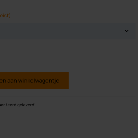
eist)
g
monteerd geleverd!