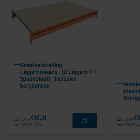
Grootvakstelling
Liggerniveau's - (2 Liggers + 1
Spaanplaat) - Inclusief
Grootv
borgpennen
staand
Voorg
€16,31
€3
Excl. BTW
Excl. BTW
Incl. BTW
€ 19,74
Incl. BTW
€ 4