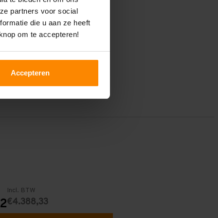
ze partners voor social
ormatie die u aan ze heeft
 knop om te accepteren!
Accepteren
Incl. BTW
€4.388,33
72