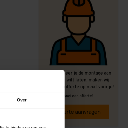
Ook wanneer je de montage aan
ons over wilt laten, maken wij
graag een offerte op maat voor je!
Vrijblijvend, snel een offerte!
Over
Offerte aanvragen
dia te bieden en om ons