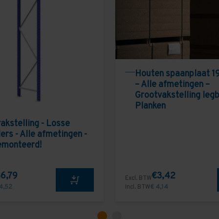
Houten spaanplaat 1
– Alle afmetingen –
Grootvakstelling leg
Planken
akstelling - Losse
ers - Alle afmetingen -
emonteerd!
6,79
€3,42
Excl. BTW
4,52
Incl. BTW
€ 4,14