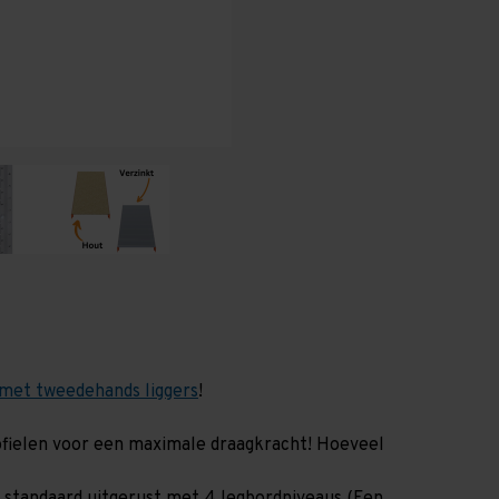
800
800
mm
mm
(HxLxD)
(HxLxD)
-
-
4
4
niveaus
niveaus
GALVA
GALVA
met tweedehands liggers
!
profielen voor een maximale draagkracht! Hoeveel