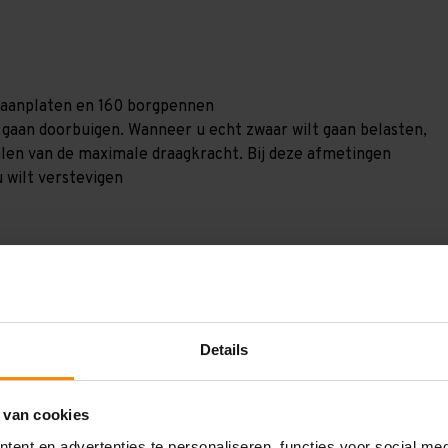
 spaanplaten en 160 borgpennen
) gaan doorbuigen. Wanneer u echt zwaar wilt gaan belasten,
alen van de maximale draagkracht. Bij deze afmetingen
u wilt verstevigen
Details
GGV3027684270
3.000 mm
 van cookies
800 mm
ent en advertenties te personaliseren, functies voor social me