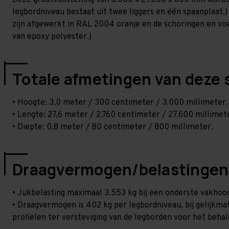
Deze grootvakstelling van 3.000 x 27.600 x 800 mm wordt
legbordniveau bestaat uit twee liggers en één spaanplaat.)
zijn afgewerkt in RAL 2004 oranje en de schoringen en voetp
van epoxy polyester.)
Totale afmetingen van deze 
• Hoogte: 3,0 meter / 300 centimeter / 3.000 millimeter.
• Lengte: 27,6 meter / 2.760 centimeter / 27.600 millimet
• Diepte: 0,8 meter / 80 centimeter / 800 millimeter.
Draagvermogen/belastingen
• Jukbelasting maximaal 3.553 kg bij een onderste vakho
• Draagvermogen is 402 kg per legbordniveau, bij gelijkmati
profielen ter versteviging van de legborden voor het beha