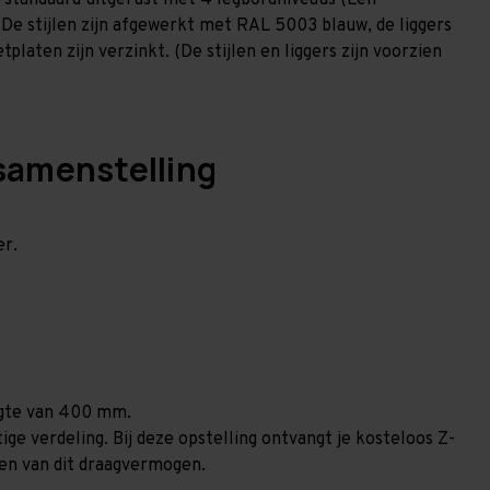
 standaard uitgerust met 4 legbordniveaus (Een
 De stijlen zijn afgewerkt met RAL 5003 blauw, de liggers
laten zijn verzinkt. (De stijlen en liggers zijn voorzien
samenstelling
er.
ogte van 400 mm.
ge verdeling. Bij deze opstelling ontvangt je kosteloos Z-
len van dit draagvermogen.