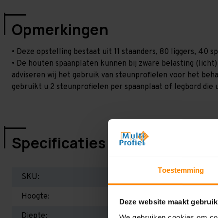
Opmerkingen
• Deze opstelling bestaat uit 11 staanders, 80 liggers, 40
• De houten spaanplaten kunnen bij zware belasting (licht
adviseren wij het gebruik van steunprofielen voor het beh
gebruikt u 2 steunprofielen per spaanplaat of legbord die 
Specificaties
Toestemming
SKU:
Hoogte:
Deze website maakt gebruik
Diepte:
We gebruiken cookies om cont