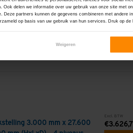
. Ook delen we informatie over uw gebruik van onze site met on
27.600 mm
e. Deze partners kunnen de gegevens combineren met andere inf
erzameld op basis van uw gebruik van hun services. Druk op de
2.700 mm
4
Weigeren
Galva
Excl. BTW
kstelling 3.000 mm x 27.600
€3.626,