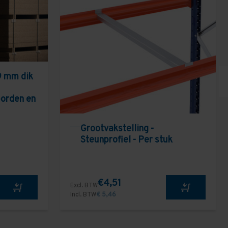
9 mm dik
borden en
Grootvakstelling -
Steunprofiel - Per stuk
€4,51
Excl. BTW
Incl. BTW
€ 5,46