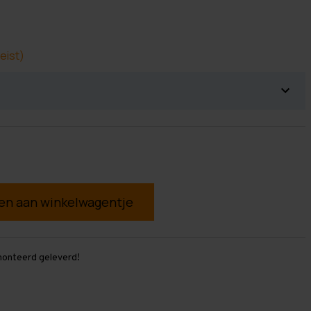
eist)
g
monteerd geleverd!