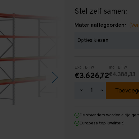
Stel zelf samen:
Materiaal legborden:
(Ver
Excl. BTW
Incl. BTW
€4.388,33
€3.626,72
Hoeveelheid
Hoeveelheid
verlagen
verhogen
van
van
Grootvakstelling
Grootvakstellin
3.000
3.000
De staanders worden altijd ge
mm
mm
x
x
Europese top kwaliteit!
27.600
27.600
mm
mm
x
x