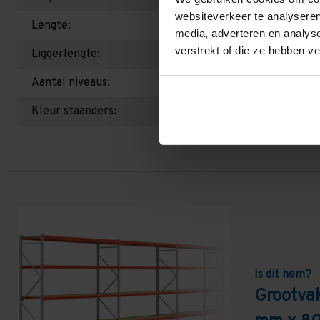
websiteverkeer te analyseren
Lengte:
media, adverteren en analys
verstrekt of die ze hebben v
Liggerlengte:
Aantal niveaus:
Kleur staanders:
Is dit hem?
Grootva