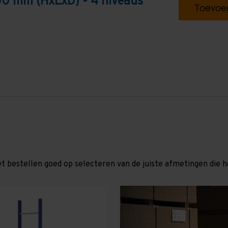
0 mm (HxLxD) - 4 niveaus
Toevoeg
et bestellen goed op selecteren van de juiste afmetingen die hor