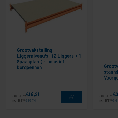
Grootvakstelling
Liggerniveau's - (2 Liggers + 1
Spaanplaat) - Inclusief
Grootv
borgpennen
staand
Voorg
€16,31
€3
Excl. BTW
Excl. BTW
Incl. BTW
€ 19,74
Incl. BTW
€ 4