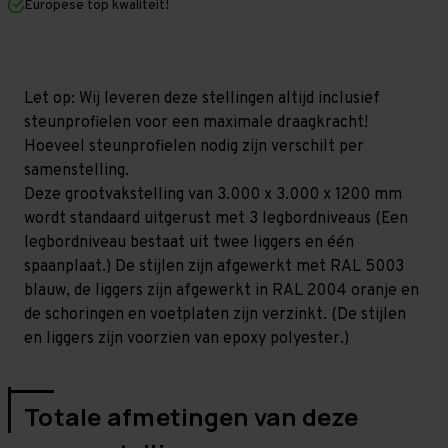
Europese top kwaliteit!
1.200
1.200
mm
mm
(HxLxD)
(HxLxD)
-
-
3
3
niveaus
niveaus
Let op: Wij leveren deze stellingen altijd inclusief
GALVA
GALVA
steunprofielen voor een maximale draagkracht!
Hoeveel steunprofielen nodig zijn verschilt per
samenstelling.
Deze grootvakstelling van 3.000 x 3.000 x 1200 mm
wordt standaard uitgerust met 3 legbordniveaus (Een
legbordniveau bestaat uit twee liggers en één
spaanplaat.) De stijlen zijn afgewerkt met RAL 5003
blauw, de liggers zijn afgewerkt in RAL 2004 oranje en
de schoringen en voetplaten zijn verzinkt. (De stijlen
en liggers zijn voorzien van epoxy polyester.)
Totale afmetingen van deze