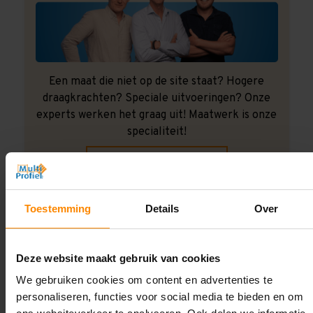
Een maat die niet op de site staat? Hogere
draagkrachten? Speciale uitvoeringen? Onze
experts werken het graag uit! Maatwerk is onze
specialiteit!
Contact met specialist
Toestemming
Details
Over
Montage uitbesteden?
Laat ons het doen!
Deze website maakt gebruik van cookies
We gebruiken cookies om content en advertenties te
personaliseren, functies voor social media te bieden en om