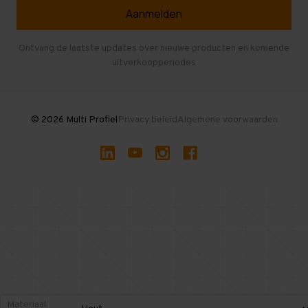
Veelgestelde vragen
Entresolvloer
Herroepen en Annuleren
Gebruikte entresolvloeren
Ontvang de laatste updates over nieuwe producten en komende
uitverkoopperiodes
Stellingen kopen
© 2026 Multi Profiel
Privacy beleid
Algemene voorwaarden
Materiaal