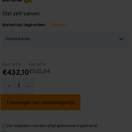
Stel zelf samen:
Materiaal legborden:
(Vereist)
Excl. BTW
Incl. BTW
€522,84
€432,10
Hoeveelheid
Hoeveelheid
verlagen
verhogen
van
van
Grootvakstelling
Grootvakstelling
3.000
3.000
mm
mm
x
x
3.000
3.000
mm
mm
De staanders worden altijd gemonteerd geleverd!
x
x