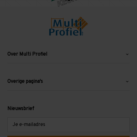
Over Multi Profiel
Over ons
Blog
Overige pagina's
Werken bij Multi Profiel
Gebruikte stellingen
Levering en afhalen
Mezzanine
Nieuwsbrief
Retouren en garantie
Verdiepingsvloeren
E-
mailadres
Referenties
Selfstorage