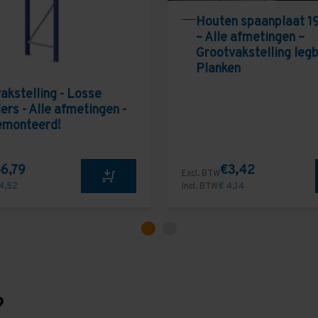
Houten spaanplaat 1
– Alle afmetingen –
Grootvakstelling leg
Planken
akstelling - Losse
ers - Alle afmetingen -
emonteerd!
6,79
€3,42
Excl. BTW
4,52
Incl. BTW
€ 4,14
?