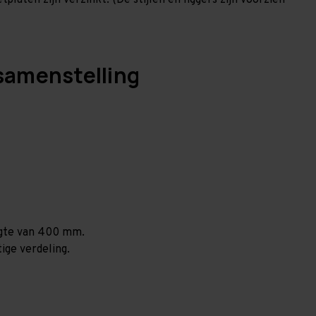
laten zijn verzinkt. (De stijlen en liggers zijn voorzien
samenstelling
ogte van 400 mm.
ige verdeling.