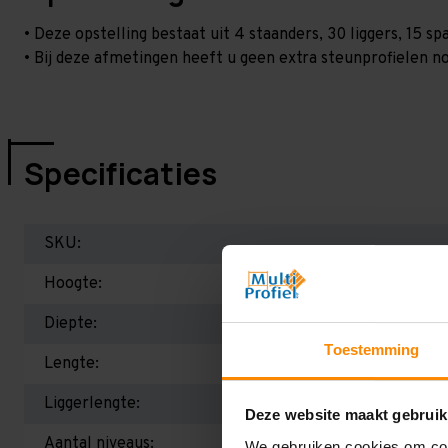
• Deze opstelling bestaat uit 4 staanders, 30 liggers, 15 
• Bij deze afmetingen heeft u geen extra steunprofielen no
Specificaties
SKU:
Hoogte:
Diepte:
Toestemming
Lengte:
Liggerlengte:
Deze website maakt gebruik
Aantal niveaus:
We gebruiken cookies om cont