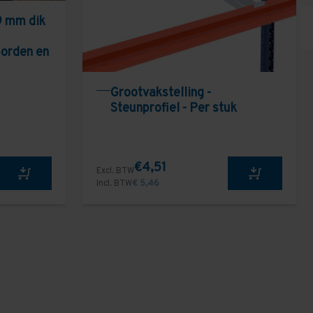
9 mm dik
borden en
Grootvakstelling -
Steunprofiel - Per stuk
€4,51
Excl. BTW
Incl. BTW
€ 5,46