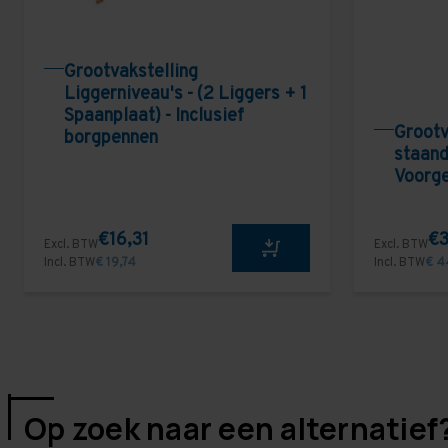
Grootvakstelling
Liggerniveau's - (2 Liggers + 1
Spaanplaat) - Inclusief
Grootv
borgpennen
staand
Voorg
€16,31
€3
Excl. BTW
Excl. BTW
Incl. BTW
€ 19,74
Incl. BTW
€ 4
Op zoek naar een alternatief