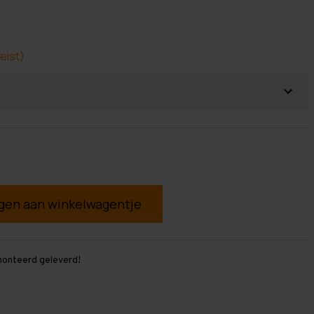
eist)
g
monteerd geleverd!