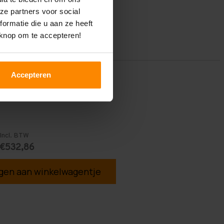
ze partners voor social
ormatie die u aan ze heeft
 knop om te accepteren!
Accepteren
Incl. BTW
€532,86
en aan winkelwagentje