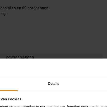
spaanplaten en 60 borgpennen.
dig.
GGV303045090
3.000 mm
400 mm
Details
3.000 mm
900 mm
 van cookies
5
ent en advertenties te personaliseren, functies voor social me