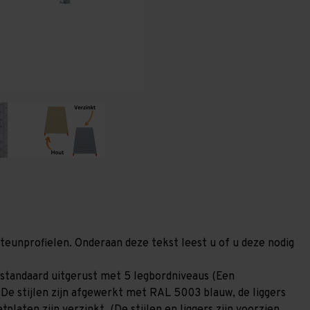
400
400
mm
mm
(HxLxD)
(HxLxD)
-
-
5
5
niveaus
niveaus
GALVA
GALVA
steunprofielen. Onderaan deze tekst leest u of u deze nodig
standaard uitgerust met 5 legbordniveaus (Een
 De stijlen zijn afgewerkt met RAL 5003 blauw, de liggers