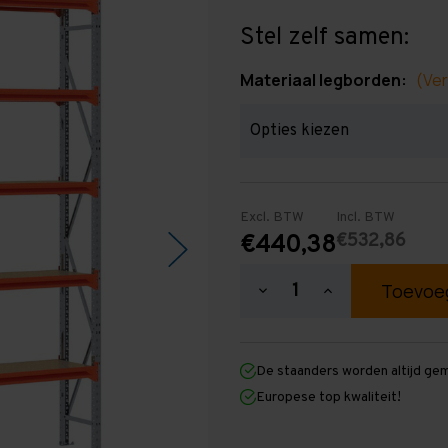
Stel zelf samen:
Materiaal legborden:
(Ver
Excl. BTW
Incl. BTW
€532,86
€440,38
Hoeveelheid
Hoeveelheid
verlagen
verhogen
van
van
Grootvakstelling
Grootvakstellin
3.000
3.000
De staanders worden altijd ge
mm
mm
x
x
Europese top kwaliteit!
3.000
3.000
mm
mm
x
x