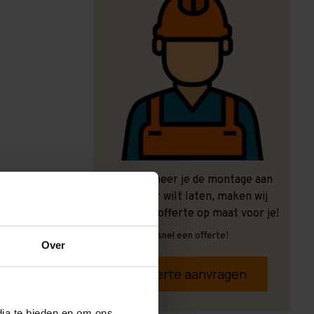
Ook wanneer je de montage aan
ons over wilt laten, maken wij
graag een offerte op maat voor je!
Vrijblijvend, snel een offerte!
Over
Offerte aanvragen
dia te bieden en om ons