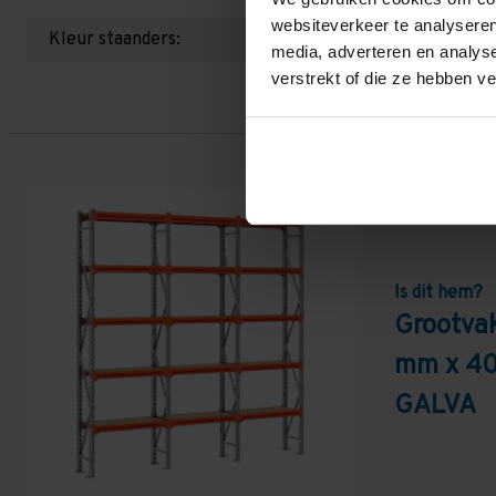
websiteverkeer te analyseren
Kleur staanders:
media, adverteren en analys
verstrekt of die ze hebben v
Is dit hem?
Grootva
mm x 40
GALVA