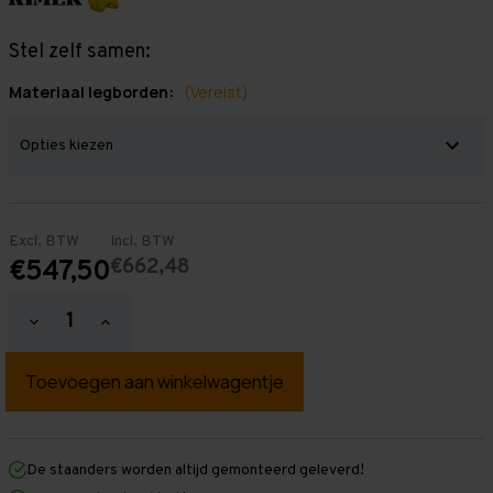
Stel zelf samen:
Materiaal legborden:
(Vereist)
Excl. BTW
Incl. BTW
€662,48
€547,50
Hoeveelheid
Hoeveelheid
verlagen
verhogen
van
van
Grootvakstelling
Grootvakstelling
3.000
3.000
mm
mm
x
x
3.200
3.200
mm
mm
De staanders worden altijd gemonteerd geleverd!
x
x