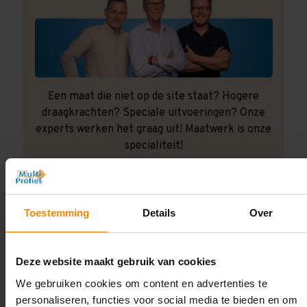
Een maat die niet op de site staat? Hogere
draagkrachten? Speciale uitvoeringen? Onze
experts werken het graag uit! Maatwerk is onze
specialiteit!
Contact met specialist
Toestemming
Details
Over
Montage uitbesteden?
Laat ons het doen!
Deze website maakt gebruik van cookies
We gebruiken cookies om content en advertenties te
personaliseren, functies voor social media te bieden en om