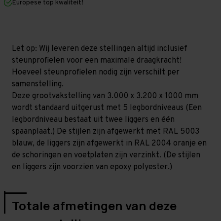
Europese top kwaliteit!
1.000
1.000
mm
mm
(HxLxD)
(HxLxD)
-
-
5
5
niveaus
niveaus
Let op: Wij leveren deze stellingen altijd inclusief
GALVA
GALVA
steunprofielen voor een maximale draagkracht!
Hoeveel steunprofielen nodig zijn verschilt per
samenstelling.
Deze grootvakstelling van 3.000 x 3.200 x 1000 mm
wordt standaard uitgerust met 5 legbordniveaus (Een
legbordniveau bestaat uit twee liggers en één
spaanplaat.) De stijlen zijn afgewerkt met RAL 5003
blauw, de liggers zijn afgewerkt in RAL 2004 oranje en
de schoringen en voetplaten zijn verzinkt. (De stijlen
en liggers zijn voorzien van epoxy polyester.)
Totale afmetingen van deze