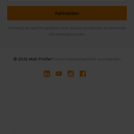
Referenties
Selfstorage
Veelgestelde vragen
Entresolvloer
Herroepen en Annuleren
Gebruikte entresolvloeren
Ontvang de laatste updates over nieuwe producten en komende
uitverkoopperiodes
Stellingen kopen
© 2026 Multi Profiel
Privacy beleid
Algemene voorwaarden