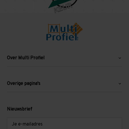
Over Multi Profiel
Over ons
Blog
Overige pagina's
Werken bij Multi Profiel
Gebruikte stellingen
Levering en afhalen
Mezzanine
Nieuwsbrief
Retouren en garantie
Verdiepingsvloeren
E-
mailadres