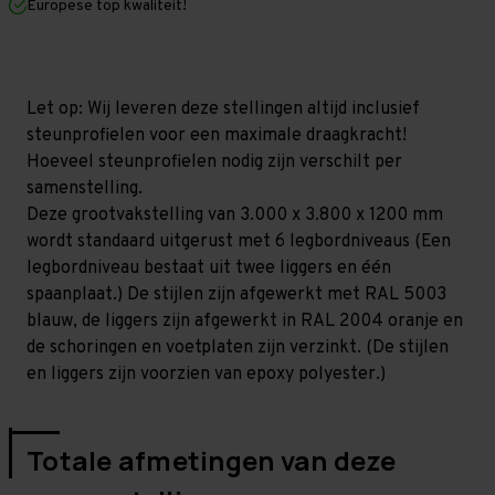
Europese top kwaliteit!
1.200
1.200
mm
mm
(HxLxD)
(HxLxD)
-
-
6
6
niveaus
niveaus
Let op: Wij leveren deze stellingen altijd inclusief
GALVA
GALVA
steunprofielen voor een maximale draagkracht!
Hoeveel steunprofielen nodig zijn verschilt per
samenstelling.
Deze grootvakstelling van 3.000 x 3.800 x 1200 mm
wordt standaard uitgerust met 6 legbordniveaus (Een
legbordniveau bestaat uit twee liggers en één
spaanplaat.) De stijlen zijn afgewerkt met RAL 5003
blauw, de liggers zijn afgewerkt in RAL 2004 oranje en
de schoringen en voetplaten zijn verzinkt. (De stijlen
en liggers zijn voorzien van epoxy polyester.)
Totale afmetingen van deze