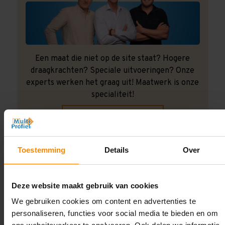
Een maat die niet op de site staat? Hogere
draagkrachten? Speciale uitvoeringen? Onze
experts werken het graag uit! Maatwerk is onze
specialiteit!
Contact met specialist
Toestemming
Details
Over
Montage uitbesteden?
Laat ons het doen!
Deze website maakt gebruik van cookies
We gebruiken cookies om content en advertenties te
personaliseren, functies voor social media te bieden en om