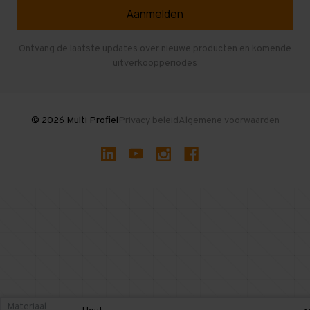
Veelgestelde vragen
Entresolvloer
Herroepen en Annuleren
Gebruikte entresolvloeren
Ontvang de laatste updates over nieuwe producten en komende
uitverkoopperiodes
Stellingen kopen
© 2026 Multi Profiel
Privacy beleid
Algemene voorwaarden
Materiaal