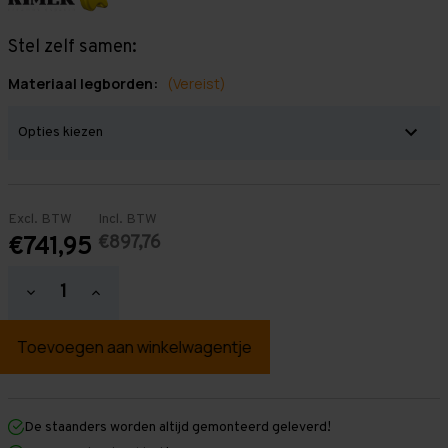
Stel zelf samen:
Materiaal legborden:
(Vereist)
Excl. BTW
Incl. BTW
€897,76
€741,95
Hoeveelheid
Hoeveelheid
verlagen
verhogen
van
van
Grootvakstelling
Grootvakstelling
3.000
3.000
mm
mm
x
x
3.800
3.800
mm
mm
De staanders worden altijd gemonteerd geleverd!
x
x