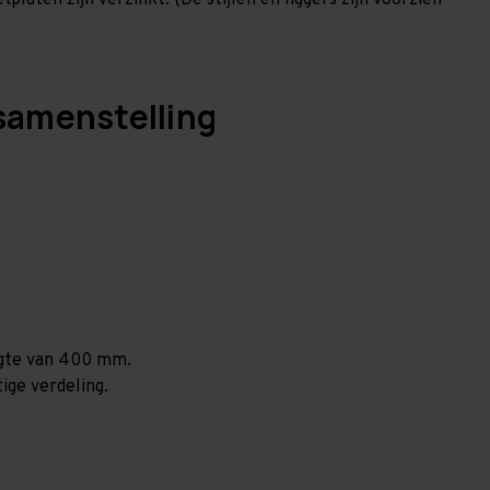
laten zijn verzinkt. (De stijlen en liggers zijn voorzien
samenstelling
ogte van 400 mm.
ige verdeling.