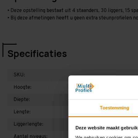
• Deze opstelling bestaat uit 4 staanders, 30 liggers, 15 
• Bij deze afmetingen heeft u geen extra steunprofielen no
Specificaties
SKU:
Hoogte:
Diepte:
Toestemming
Lengte:
Liggerlengte:
Deze website maakt gebruik
Aantal niveaus:
We gebruiken cookies om cont