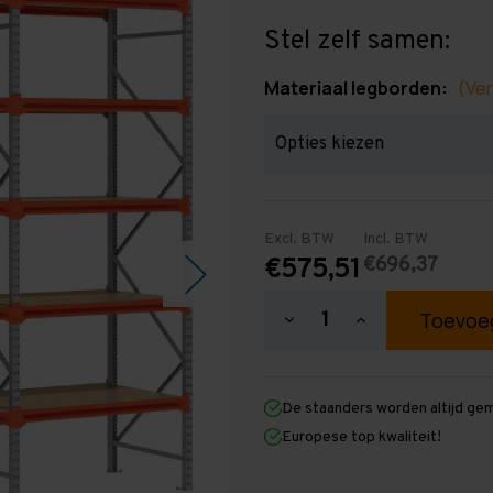
Stel zelf samen:
Materiaal legborden:
(Ver
Excl. BTW
Incl. BTW
€696,37
€575,51
Hoeveelheid
Hoeveelheid
verlagen
verhogen
van
van
Grootvakstelling
Grootvakstellin
3.000
3.000
De staanders worden altijd ge
mm
mm
x
x
Europese top kwaliteit!
3.800
3.800
mm
mm
x
x