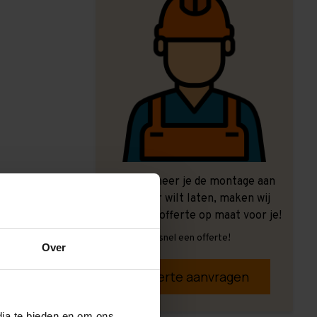
Ook wanneer je de montage aan
ons over wilt laten, maken wij
graag een offerte op maat voor je!
Vrijblijvend, snel een offerte!
Over
Offerte aanvragen
dia te bieden en om ons