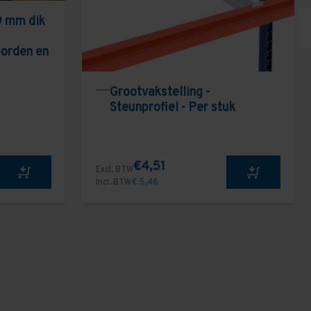
9 mm dik
borden en
Grootvakstelling -
Steunprofiel - Per stuk
€4,51
Excl. BTW
Incl. BTW
€ 5,46