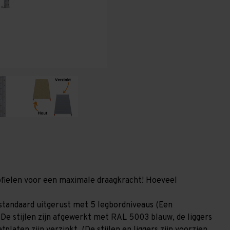
800
800
mm
mm
(HxLxD)
(HxLxD)
-
-
5
5
niveaus
niveaus
GALVA
GALVA
profielen voor een maximale draagkracht! Hoeveel
standaard uitgerust met 5 legbordniveaus (Een
 De stijlen zijn afgewerkt met RAL 5003 blauw, de liggers