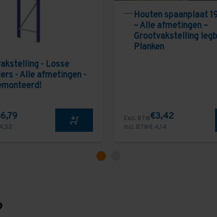
Houten spaanplaat 1
– Alle afmetingen –
Grootvakstelling leg
Planken
akstelling - Losse
ers - Alle afmetingen -
emonteerd!
6,79
€3,42
Excl. BTW
4,52
Incl. BTW
€ 4,14
?