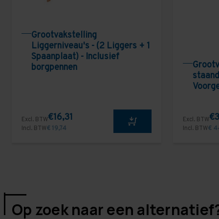
Grootvakstelling
Liggerniveau's - (2 Liggers + 1
Spaanplaat) - Inclusief
Grootv
borgpennen
staand
Voorg
€16,31
€3
Excl. BTW
Excl. BTW
Incl. BTW
€ 19,74
Incl. BTW
€ 4
Op zoek naar een alternatief