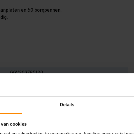
spaanplaten en 60 borgpennen.
dig.
GGV303785120
3.000 mm
800 mm
Details
3.800 mm
1.200 mm
 van cookies
5
ent en advertenties te personaliseren, functies voor social me