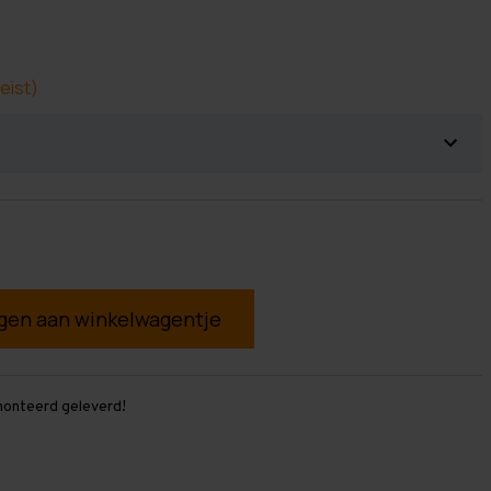
eist)
g
monteerd geleverd!