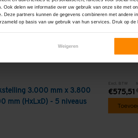
. Ook delen we informatie over uw gebruik van onze site met on
Galva
e. Deze partners kunnen de gegevens combineren met andere inf
erzameld op basis van uw gebruik van hun services. Druk op de
Weigeren
Excl. BTW
I
kstelling 3.000 mm x 3.800
€575,51
0 mm (HxLxD) - 5 niveaus
Toevoeg