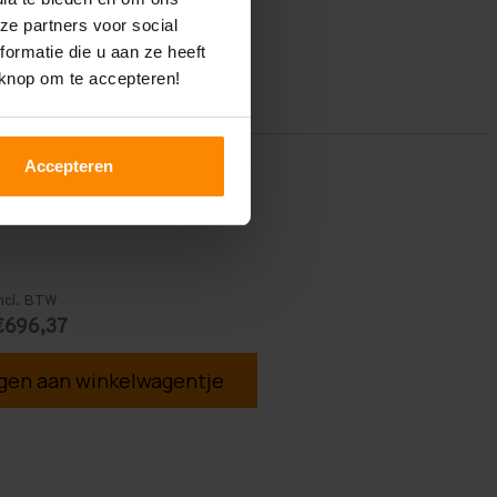
ze partners voor social
ormatie die u aan ze heeft
 knop om te accepteren!
Accepteren
ncl. BTW
€696,37
en aan winkelwagentje