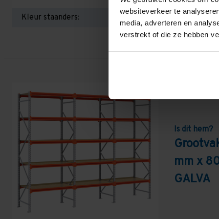
websiteverkeer te analyseren
Kleur staanders:
media, adverteren en analys
verstrekt of die ze hebben v
Is dit hem?
Grootva
mm x 80
GALVA