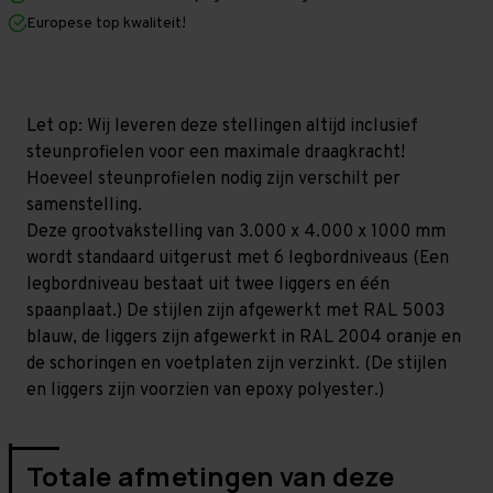
x
x
Europese top kwaliteit!
1.000
1.000
mm
mm
(HxLxD)
(HxLxD)
-
-
6
6
niveaus
niveaus
Let op: Wij leveren deze stellingen altijd inclusief
(Liggers:
(Liggers:
steunprofielen voor een maximale draagkracht!
1.850
1.850
mm)
mm)
Hoeveel steunprofielen nodig zijn verschilt per
samenstelling.
Deze grootvakstelling van 3.000 x 4.000 x 1000 mm
wordt standaard uitgerust met 6 legbordniveaus (Een
legbordniveau bestaat uit twee liggers en één
spaanplaat.) De stijlen zijn afgewerkt met RAL 5003
blauw, de liggers zijn afgewerkt in RAL 2004 oranje en
de schoringen en voetplaten zijn verzinkt. (De stijlen
en liggers zijn voorzien van epoxy polyester.)
Totale afmetingen van deze