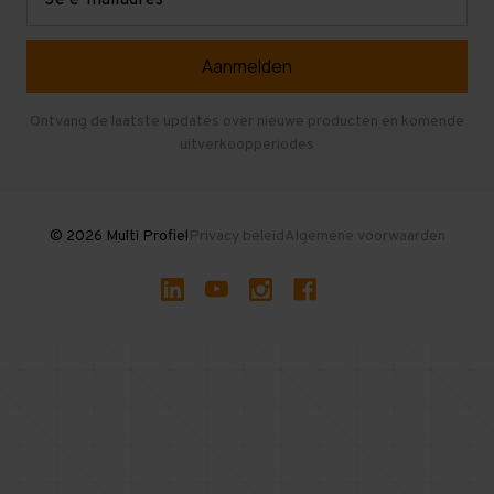
mailadres
Referenties
Selfstorage
Veelgestelde vragen
Entresolvloer
Herroepen en Annuleren
Gebruikte entresolvloeren
Ontvang de laatste updates over nieuwe producten en komende
uitverkoopperiodes
Stellingen kopen
© 2026 Multi Profiel
Privacy beleid
Algemene voorwaarden