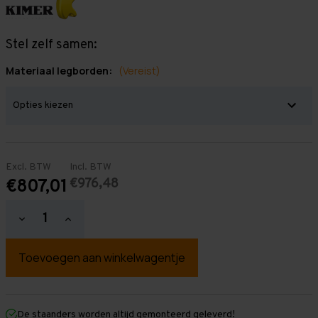
Stel zelf samen:
Materiaal legborden:
(Vereist)
Excl. BTW
Incl. BTW
€976,48
€807,01
Hoeveelheid
Hoeveelheid
verlagen
verhogen
van
van
Grootvakstelling
Grootvakstelling
3.000
3.000
mm
mm
x
x
3.900
3.900
mm
mm
De staanders worden altijd gemonteerd geleverd!