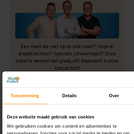
Een maat die niet op de site staat? Hogere
draagkrachten? Speciale uitvoeringen? Onze
experts werken het graag uit! Maatwerk is onze
specialiteit!
Contact met specialist
Toestemming
Details
Over
Montage uitbesteden?
Deze website maakt gebruik van cookies
Laat ons het doen!
We gebruiken cookies om content en advertenties te
personaliseren, functies voor social media te bieden en om