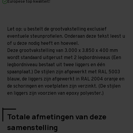
Europese top kwaliteit!
400
400
mm
mm
(HxLxD)
(HxLxD)
-
-
2
2
niveaus
niveaus
Let op: u bestelt de grootvakstelling exclusief
GALVA
GALVA
eventuele steunprofielen. Onderaan deze tekst leest u
of u deze nodig heeft en hoeveel.
Deze grootvakstelling van 3.000 x 3.850 x 400 mm
wordt standaard uitgerust met 2 legbordniveaus (Een
legbordniveau bestaat uit twee liggers en één
spaanplaat.) De stijlen zijn afgewerkt met RAL 5003
blauw, de liggers zijn afgewerkt in RAL 2004 oranje en
de schoringen en voetplaten zijn verzinkt. (De stijlen
en liggers zijn voorzien van epoxy polyester.)
Totale afmetingen van deze
samenstelling