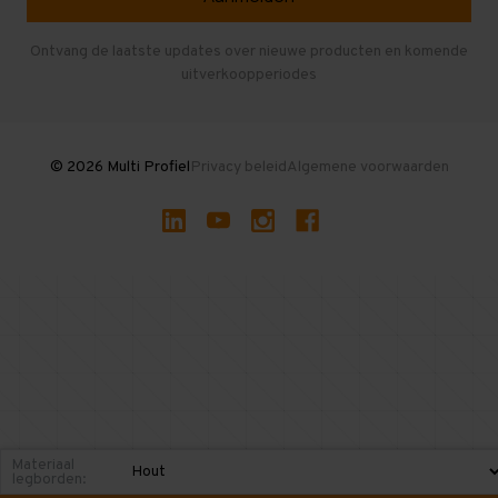
Entresolvloer
Herroepen en Annuleren
Gebruikte entresolvloeren
Ontvang de laatste updates over nieuwe producten en komende
uitverkoopperiodes
Stellingen kopen
© 2026 Multi Profiel
Privacy beleid
Algemene voorwaarden
Materiaal
legborden: