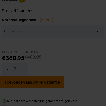
Stel zelf samen:
Materiaal legborden:
(Vereist)
Excl. BTW
Incl. BTW
€460,95
€380,95
Hoeveelheid
Hoeveelheid
verlagen
verhogen
van
van
Grootvakstelling
Grootvakstelling
3.000
3.000
mm
mm
x
x
3.850
3.850
mm
mm
De staanders worden altijd gemonteerd geleverd!
x
x