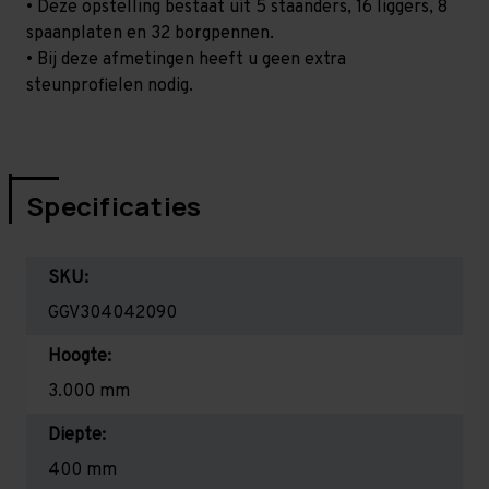
• Deze opstelling bestaat uit 5 staanders, 16 liggers, 8
spaanplaten en 32 borgpennen.
• Bij deze afmetingen heeft u geen extra
steunprofielen nodig.
Specificaties
SKU:
GGV304042090
Hoogte:
3.000 mm
Diepte:
400 mm