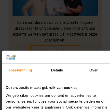
Een maat die niet op de site staat? Hogere
draagkrachten? Speciale uitvoeringen? Onze
experts werken het graag uit! Maatwerk is onze
specialiteit!
Contact met specialist
Toestemming
Details
Over
Montage uitbesteden?
Laat ons het doen!
Deze website maakt gebruik van cookies
We gebruiken cookies om content en advertenties te
personaliseren, functies voor social media te bieden en om
ons websiteverkeer te analyseren. Ook delen we informatie