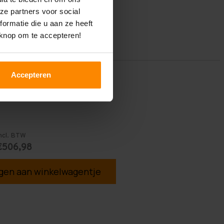
ze partners voor social
ormatie die u aan ze heeft
 knop om te accepteren!
Accepteren
ncl. BTW
€506,98
en aan winkelwagentje