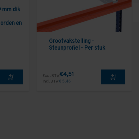
9 mm dik
borden en
Grootvakstelling -
Steunprofiel - Per stuk
€4,51
Excl. BTW
Incl. BTW
€ 5,46