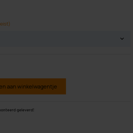
eist)
g
monteerd geleverd!