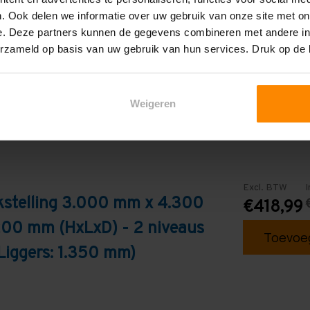
. Ook delen we informatie over uw gebruik van onze site met on
Galva
e. Deze partners kunnen de gegevens combineren met andere inf
erzameld op basis van uw gebruik van hun services. Druk op de
Weigeren
Excl. BTW
I
kstelling 3.000 mm x 4.300
€418,99
200 mm (HxLxD) - 2 niveaus
Toevoeg
Liggers: 1.350 mm)