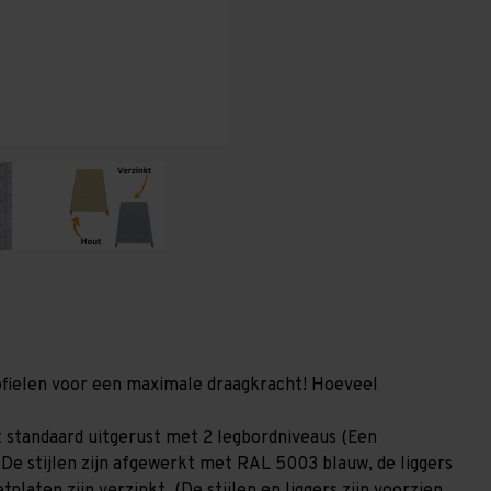
1.200
1.200
mm
mm
(HxLxD)
(HxLxD)
-
-
2
2
niveaus
niveaus
GALVA
GALVA
(Liggers:
(Liggers:
1.350
1.350
mm)
mm)
profielen voor een maximale draagkracht! Hoeveel
 standaard uitgerust met 2 legbordniveaus (Een
 De stijlen zijn afgewerkt met RAL 5003 blauw, de liggers