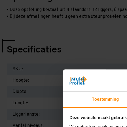
• Deze opstelling bestaat uit 4 staanders, 12 liggers, 6 s
• Bij deze afmetingen heeft u geen extra steunprofielen no
Specificaties
SKU:
Hoogte:
Diepte:
Toestemming
Lengte:
Liggerlengte:
Deze website maakt gebruik
Aantal niveaus:
We gebruiken cookies om cont