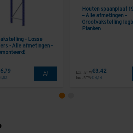
Houten spaanplaat 1
– Alle afmetingen –
Grootvakstelling leg
Planken
akstelling - Losse
ers - Alle afmetingen -
emonteerd!
6,79
€3,42
Excl. BTW
4,52
Incl. BTW
€ 4,14
?