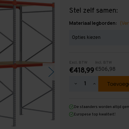
Stel zelf samen:
Materiaal legborden:
(Ver
Excl. BTW
Incl. BTW
€506,98
€418,99
Hoeveelheid
Hoeveelheid
verlagen
verhogen
van
van
Grootvakstelling
Grootvakstellin
3.000
3.000
De staanders worden altijd ge
mm
mm
x
x
Europese top kwaliteit!
4.300
4.300
mm
mm
x
x