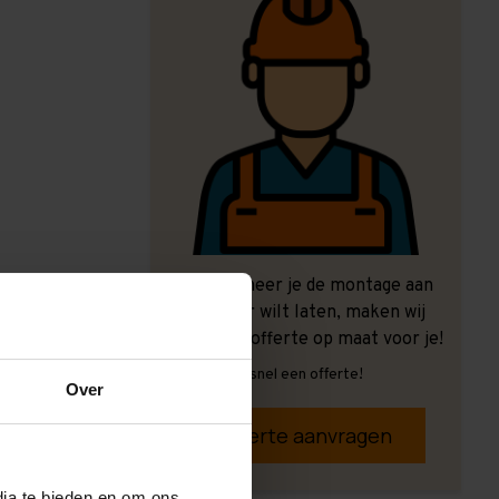
Ook wanneer je de montage aan
ons over wilt laten, maken wij
graag een offerte op maat voor je!
Vrijblijvend, snel een offerte!
Over
Offerte aanvragen
dia te bieden en om ons