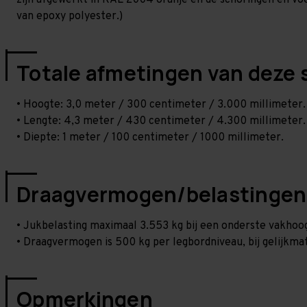
zijn afgewerkt in RAL 2004 oranje en de schoringen en voetp
van epoxy polyester.)
Totale afmetingen van deze 
• Hoogte: 3,0 meter / 300 centimeter / 3.000 millimeter.
• Lengte: 4,3 meter / 430 centimeter / 4.300 millimeter.
• Diepte: 1 meter / 100 centimeter / 1000 millimeter.
Draagvermogen/belastingen
• Jukbelasting maximaal 3.553 kg bij een onderste vakho
• Draagvermogen is 500 kg per legbordniveau, bij gelijkmat
Opmerkingen