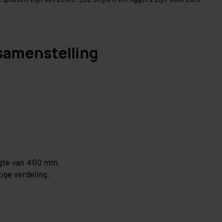
laten zijn verzinkt. (De stijlen en liggers zijn voorzien
samenstelling
ogte van 400 mm.
ige verdeling.