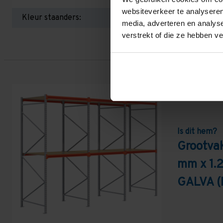
websiteverkeer te analyseren
Kleur staanders:
media, adverteren en analys
verstrekt of die ze hebben v
Is dit hem?
Grootva
mm x 1.
GALVA (