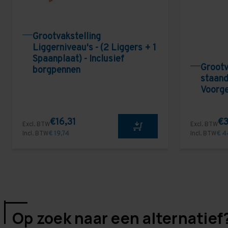
Grootvakstelling
Liggerniveau's - (2 Liggers + 1
Spaanplaat) - Inclusief
Grootv
borgpennen
staand
Voorg
€16,31
€3
Excl. BTW
Excl. BTW
Incl. BTW
€ 19,74
Incl. BTW
€ 4
Op zoek naar een alternatief