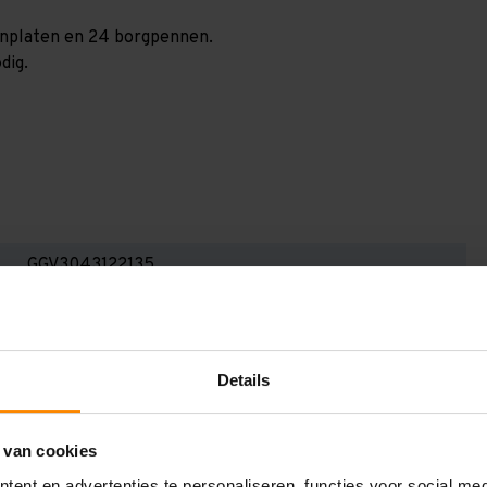
paanplaten en 24 borgpennen.
dig.
GGV3043122135
3.000 mm
1.200 mm
Details
4.300 mm
1.350 mm
 van cookies
2
ent en advertenties te personaliseren, functies voor social me