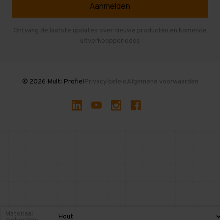
Veelgestelde vragen
Entresolvloer
Herroepen en Annuleren
Gebruikte entresolvloeren
Ontvang de laatste updates over nieuwe producten en komende
uitverkoopperiodes
Stellingen kopen
© 2026 Multi Profiel
Privacy beleid
Algemene voorwaarden
Materiaal