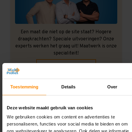
Een maat die niet op de site staat? Hogere
draagkrachten? Speciale uitvoeringen? Onze
experts werken het graag uit! Maatwerk is onze
specialiteit!
Contact met specialist
Toestemming
Details
Over
Montage uitbesteden?
Laat ons het doen!
Deze website maakt gebruik van cookies
We gebruiken cookies om content en advertenties te
personaliseren, functies voor social media te bieden en om
ons websiteverkeer te analyseren. Ook delen we informatie