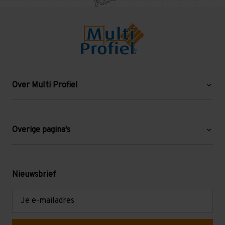
Over Multi Profiel
Over ons
Blog
Overige pagina's
Werken bij Multi Profiel
Gebruikte stellingen
Levering en afhalen
Mezzanine
Nieuwsbrief
Retouren en garantie
Verdiepingsvloeren
E-
mailadres
Referenties
Selfstorage