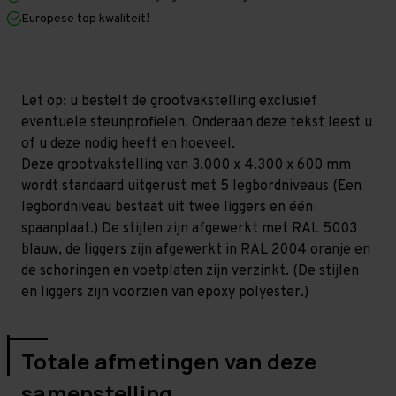
x
x
Europese top kwaliteit!
600
600
mm
mm
(HxLxD)
(HxLxD)
-
-
5
5
niveaus
niveaus
Let op: u bestelt de grootvakstelling exclusief
(Liggers:
(Liggers:
eventuele steunprofielen. Onderaan deze tekst leest u
1.350
1.350
mm)
mm)
of u deze nodig heeft en hoeveel.
Deze grootvakstelling van 3.000 x 4.300 x 600 mm
wordt standaard uitgerust met 5 legbordniveaus (Een
legbordniveau bestaat uit twee liggers en één
spaanplaat.) De stijlen zijn afgewerkt met RAL 5003
blauw, de liggers zijn afgewerkt in RAL 2004 oranje en
de schoringen en voetplaten zijn verzinkt. (De stijlen
en liggers zijn voorzien van epoxy polyester.)
Totale afmetingen van deze
samenstelling