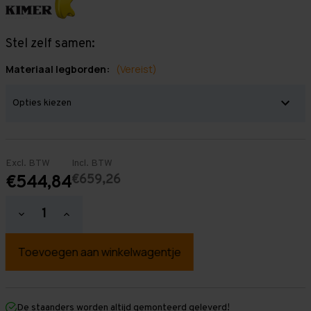
Stel zelf samen:
Materiaal legborden:
(Vereist)
Excl. BTW
Incl. BTW
€659,26
€544,84
Hoeveelheid
Hoeveelheid
verlagen
verhogen
van
van
Grootvakstelling
Grootvakstelling
3.000
3.000
mm
mm
x
x
4.300
4.300
mm
mm
De staanders worden altijd gemonteerd geleverd!