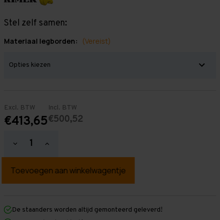
Stel zelf samen:
Materiaal legborden:
(Vereist)
Excl. BTW
Incl. BTW
€500,52
€413,65
Hoeveelheid
Hoeveelheid
verlagen
verhogen
van
van
Grootvakstelling
Grootvakstelling
3.000
3.000
mm
mm
x
x
4.700
4.700
mm
mm
De staanders worden altijd gemonteerd geleverd!
x
x