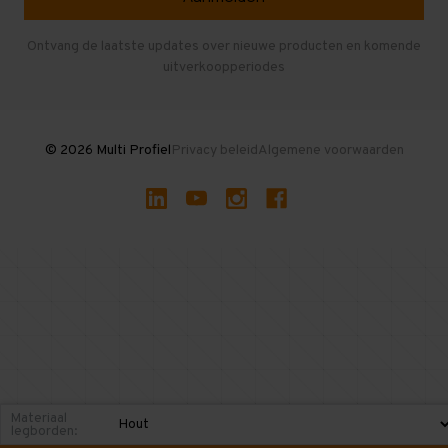
Entresolvloer
Herroepen en Annuleren
Gebruikte entresolvloeren
Ontvang de laatste updates over nieuwe producten en komende
uitverkoopperiodes
Stellingen kopen
© 2026 Multi Profiel
Privacy beleid
Algemene voorwaarden
Materiaal
legborden: