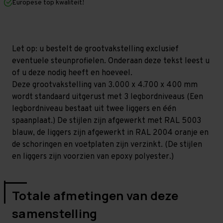
Europese top kwaliteit!
400
400
mm
mm
(HxLxD)
(HxLxD)
-
-
3
3
niveaus
niveaus
Let op: u bestelt de grootvakstelling exclusief
(Liggerlengte
(Liggerlengte
eventuele steunprofielen. Onderaan deze tekst leest u
1.500
1.500
mm)
mm)
of u deze nodig heeft en hoeveel.
GALVA
GALVA
Deze grootvakstelling van 3.000 x 4.700 x 400 mm
wordt standaard uitgerust met 3 legbordniveaus (Een
legbordniveau bestaat uit twee liggers en één
spaanplaat.) De stijlen zijn afgewerkt met RAL 5003
blauw, de liggers zijn afgewerkt in RAL 2004 oranje en
de schoringen en voetplaten zijn verzinkt. (De stijlen
en liggers zijn voorzien van epoxy polyester.)
Totale afmetingen van deze
samenstelling