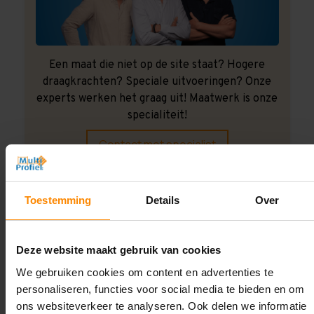
Een maat die niet op de site staat? Hogere
draagkrachten? Speciale uitvoeringen? Onze
experts werken het graag uit! Maatwerk is onze
specialiteit!
Contact met specialist
Toestemming
Details
Over
Montage uitbesteden?
Laat ons het doen!
Deze website maakt gebruik van cookies
We gebruiken cookies om content en advertenties te
personaliseren, functies voor social media te bieden en om
ons websiteverkeer te analyseren. Ook delen we informatie