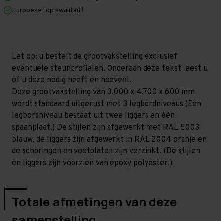
x
x
Europese top kwaliteit!
600
600
mm
mm
(HxLxD)
(HxLxD)
-
-
3
3
niveaus
niveaus
Let op: u bestelt de grootvakstelling exclusief
(Liggerlengte
(Liggerlengte
eventuele steunprofielen. Onderaan deze tekst leest u
1.500
1.500
mm)
mm)
of u deze nodig heeft en hoeveel.
Deze grootvakstelling van 3.000 x 4.700 x 600 mm
wordt standaard uitgerust met 3 legbordniveaus (Een
legbordniveau bestaat uit twee liggers en één
spaanplaat.) De stijlen zijn afgewerkt met RAL 5003
blauw, de liggers zijn afgewerkt in RAL 2004 oranje en
de schoringen en voetplaten zijn verzinkt. (De stijlen
en liggers zijn voorzien van epoxy polyester.)
Totale afmetingen van deze
samenstelling