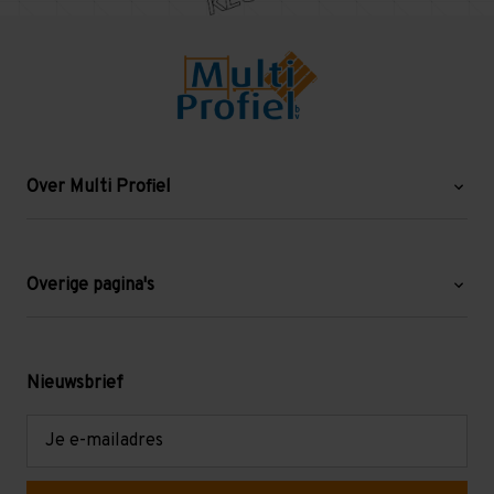
Over Multi Profiel
Over ons
Blog
Overige pagina's
Werken bij Multi Profiel
Gebruikte stellingen
Levering en afhalen
Mezzanine
Nieuwsbrief
Retouren en garantie
Verdiepingsvloeren
E-
mailadres
Referenties
Selfstorage