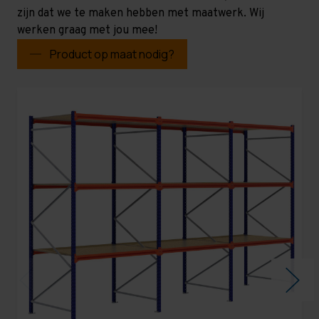
zijn dat we te maken hebben met maatwerk. Wij
werken graag met jou mee!
Product op maat nodig?