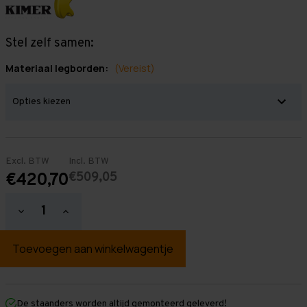
Stel zelf samen:
Materiaal legborden:
(Vereist)
Excl. BTW
Incl. BTW
€509,05
€420,70
Hoeveelheid
Hoeveelheid
verlagen
verhogen
van
van
Grootvakstelling
Grootvakstelling
3.000
3.000
mm
mm
x
x
4.700
4.700
mm
mm
De staanders worden altijd gemonteerd geleverd!