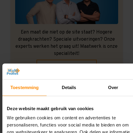
Een maat die niet op de site staat? Hogere
draagkrachten? Speciale uitvoeringen? Onze
experts werken het graag uit! Maatwerk is onze
specialiteit!
Contact met specialist
Toestemming
Details
Over
Montage uitbesteden?
Laat ons het doen!
Deze website maakt gebruik van cookies
We gebruiken cookies om content en advertenties te
personaliseren, functies voor social media te bieden en om
ons websiteverkeer te analyseren. Ook delen we informatie