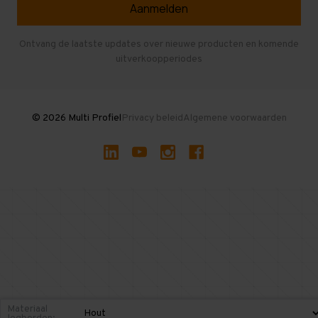
Veelgestelde vragen
Entresolvloer
Herroepen en Annuleren
Gebruikte entresolvloeren
Ontvang de laatste updates over nieuwe producten en komende
uitverkoopperiodes
Stellingen kopen
© 2026 Multi Profiel
Privacy beleid
Algemene voorwaarden
Materiaal