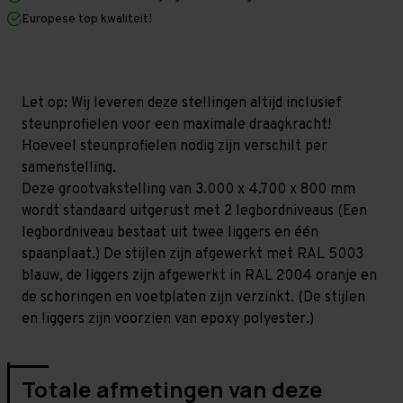
x
x
Europese top kwaliteit!
800
800
mm
mm
(HxLxD)
(HxLxD)
-
-
2
2
niveaus
niveaus
Let op: Wij leveren deze stellingen altijd inclusief
(Liggerlengte
(Liggerlengte
steunprofielen voor een maximale draagkracht!
1.500
1.500
mm)
mm)
Hoeveel steunprofielen nodig zijn verschilt per
samenstelling.
Deze grootvakstelling van 3.000 x 4.700 x 800 mm
wordt standaard uitgerust met 2 legbordniveaus (Een
legbordniveau bestaat uit twee liggers en één
spaanplaat.) De stijlen zijn afgewerkt met RAL 5003
blauw, de liggers zijn afgewerkt in RAL 2004 oranje en
de schoringen en voetplaten zijn verzinkt. (De stijlen
en liggers zijn voorzien van epoxy polyester.)
Totale afmetingen van deze