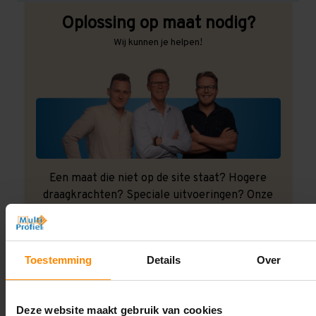
Oplossing op maat nodig?
Wij kunnen je helpen!
Een maat die niet op de site staat? Hogere
draagkrachten? Speciale uitvoeringen? Onze
experts werken het graag uit! Maatwerk is onze
specialiteit!
Contact met specialist
Toestemming
Details
Over
Deze website maakt gebruik van cookies