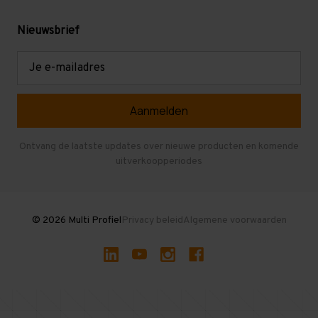
Gebruikte stellingen
Levering en afhalen
Mezzanine
Nieuwsbrief
Retouren en garantie
Verdiepingsvloeren
E-
mailadres
Referenties
Selfstorage
Veelgestelde vragen
Entresolvloer
Herroepen en Annuleren
Gebruikte entresolvloeren
Ontvang de laatste updates over nieuwe producten en komende
uitverkoopperiodes
Stellingen kopen
© 2026 Multi Profiel
Privacy beleid
Algemene voorwaarden