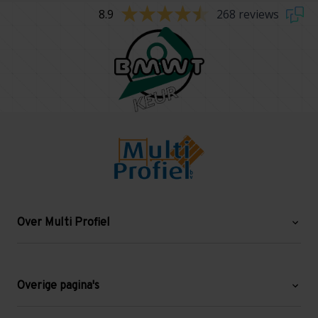
8.9
268 reviews
Over Multi Profiel
Over ons
Blog
Overige pagina's
Werken bij Multi Profiel