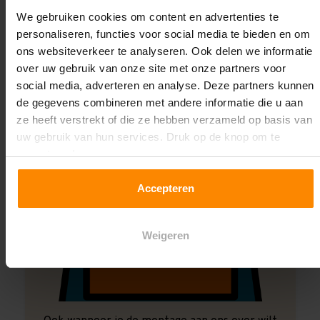
Montage uitbesteden?
We gebruiken cookies om content en advertenties te
Laat ons het doen!
personaliseren, functies voor social media te bieden en om
ons websiteverkeer te analyseren. Ook delen we informatie
over uw gebruik van onze site met onze partners voor
social media, adverteren en analyse. Deze partners kunnen
de gegevens combineren met andere informatie die u aan
ze heeft verstrekt of die ze hebben verzameld op basis van
uw gebruik van hun services. Druk op de knop om te
accepteren!
Accepteren
Weigeren