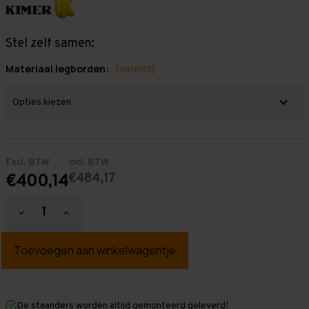
Stel zelf samen:
Materiaal legborden:
(Vereist)
Excl. BTW
Incl. BTW
€484,17
€400,14
Hoeveelheid
Hoeveelheid
verlagen
verhogen
van
van
Grootvakstelling
Grootvakstelling
3.000
3.000
mm
mm
x
x
4.700
4.700
mm
mm
De staanders worden altijd gemonteerd geleverd!