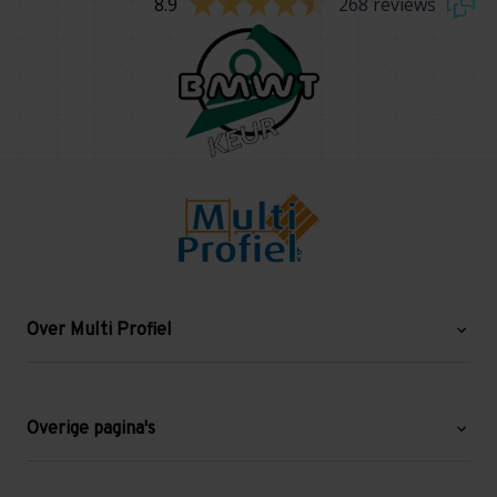
8.9
268 reviews
Over Multi Profiel
Over ons
Blog
Overige pagina's
Werken bij Multi Profiel
Gebruikte stellingen