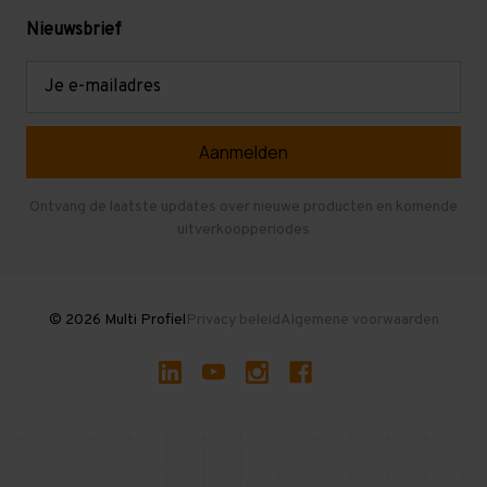
Levering en afhalen
Mezzanine
Nieuwsbrief
Retouren en garantie
Verdiepingsvloeren
E-
mailadres
Referenties
Selfstorage
Veelgestelde vragen
Entresolvloer
Herroepen en Annuleren
Gebruikte entresolvloeren
Ontvang de laatste updates over nieuwe producten en komende
uitverkoopperiodes
Stellingen kopen
© 2026 Multi Profiel
Privacy beleid
Algemene voorwaarden