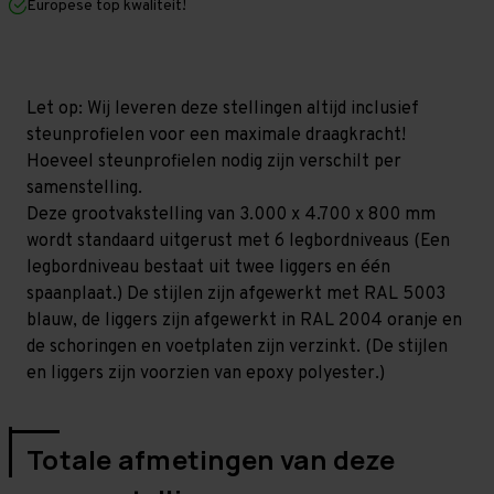
Europese top kwaliteit!
800
800
mm
mm
(HxLxD)
(HxLxD)
-
-
6
6
niveaus
niveaus
Let op: Wij leveren deze stellingen altijd inclusief
(Liggerlengte
(Liggerlengte
steunprofielen voor een maximale draagkracht!
1.500
1.500
mm)
mm)
Hoeveel steunprofielen nodig zijn verschilt per
GALVA
GALVA
samenstelling.
Deze grootvakstelling van 3.000 x 4.700 x 800 mm
wordt standaard uitgerust met 6 legbordniveaus (Een
legbordniveau bestaat uit twee liggers en één
spaanplaat.) De stijlen zijn afgewerkt met RAL 5003
blauw, de liggers zijn afgewerkt in RAL 2004 oranje en
de schoringen en voetplaten zijn verzinkt. (De stijlen
en liggers zijn voorzien van epoxy polyester.)
Totale afmetingen van deze