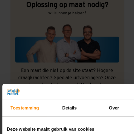
Oplossing op maat nodig?
Wij kunnen je helpen!
Een maat die niet op de site staat? Hogere
draagkrachten? Speciale uitvoeringen? Onze
experts werken het graag uit! Maatwerk is onze
specialiteit!
Contact met specialist
Toestemming
Details
Over
Deze website maakt gebruik van cookies
Montage uitbesteden?