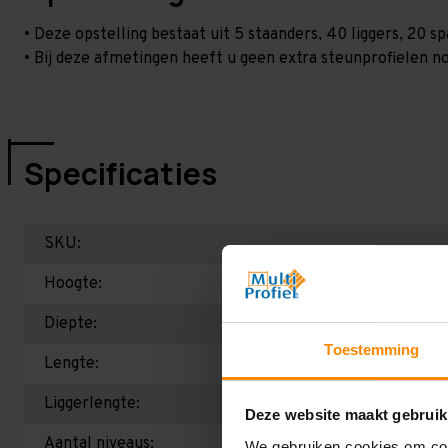
• Deze opstelling bestaat uit 5 staanders, 40 liggers, 20 
• Bij deze afmetingen heeft u geen extra steunprofielen no
Specificaties
SKU:
Hoogte:
Diepte:
Toestemming
Lengte:
Liggerlengte:
Deze website maakt gebruik
Aantal niveaus:
We gebruiken cookies om cont