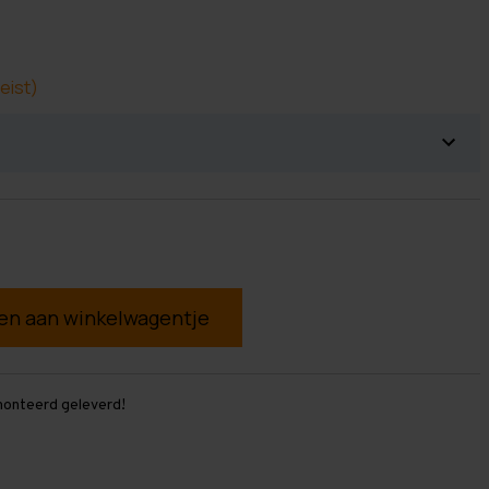
eist)
g
monteerd geleverd!