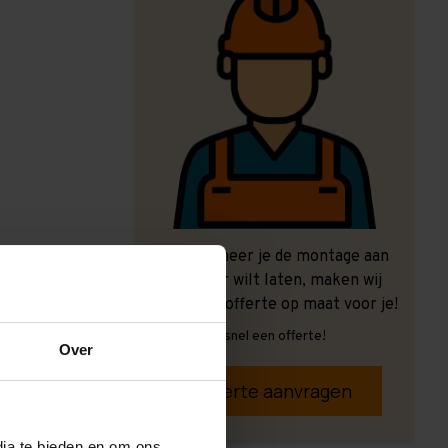
Ook wanneer je de montage aan
ons over wilt laten, maken wij
graag een offerte op maat voor je!
Vrijblijvend, snel een offerte!
Over
Offerte aanvragen
dia te bieden en om ons