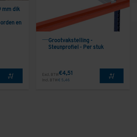
9 mm dik
borden en
Grootvakstelling -
Steunprofiel - Per stuk
€4,51
Excl. BTW
Incl. BTW
€ 5,46