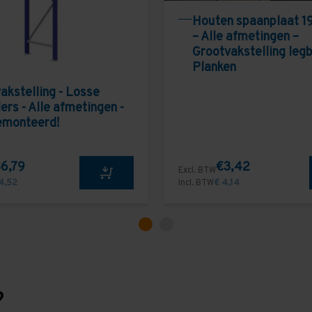
Houten spaanplaat 1
– Alle afmetingen –
Grootvakstelling leg
Planken
akstelling - Losse
ers - Alle afmetingen -
emonteerd!
6,79
€3,42
Excl. BTW
4,52
Incl. BTW
€ 4,14
?