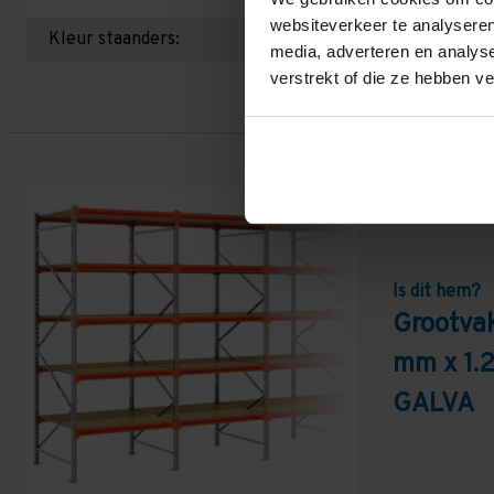
websiteverkeer te analyseren
Kleur staanders:
media, adverteren en analys
verstrekt of die ze hebben v
Is dit hem?
Grootva
mm x 1.
GALVA