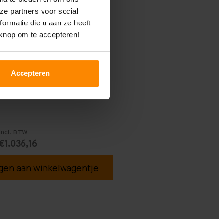
ze partners voor social
ormatie die u aan ze heeft
 knop om te accepteren!
Accepteren
Incl. BTW
€1.036,16
en aan winkelwagentje