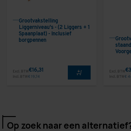
Grootvakstelling
Liggerniveau's - (2 Liggers + 1
Spaanplaat) - Inclusief
Grootv
borgpennen
staand
Voorg
€16,31
€3
Excl. BTW
Excl. BTW
Incl. BTW
€ 19,74
Incl. BTW
€ 4
Op zoek naar een alternatief