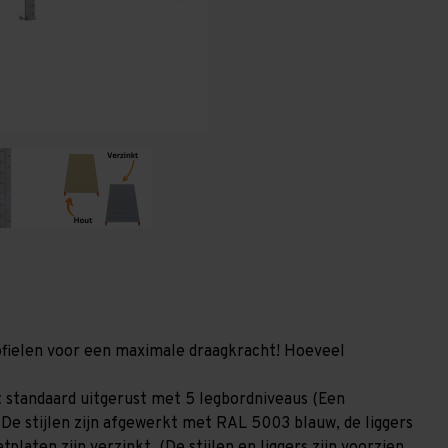
1.200
1.200
mm
mm
(HxLxD)
(HxLxD)
-
-
5
5
niveaus
niveaus
GALVA
GALVA
profielen voor een maximale draagkracht! Hoeveel
 standaard uitgerust met 5 legbordniveaus (Een
 De stijlen zijn afgewerkt met RAL 5003 blauw, de liggers