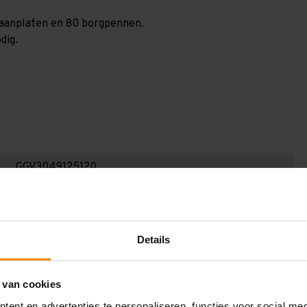
spaanplaten en 80 borgpennen.
dig.
GGV3049125120
3.000 mm
1.200 mm
Details
5.100 mm
1.200 mm
 van cookies
5
ent en advertenties te personaliseren, functies voor social me