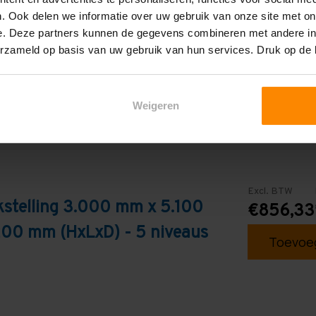
. Ook delen we informatie over uw gebruik van onze site met on
Galva
e. Deze partners kunnen de gegevens combineren met andere inf
erzameld op basis van uw gebruik van hun services. Druk op de
Weigeren
Excl. BTW
kstelling 3.000 mm x 5.100
€856,33
200 mm (HxLxD) - 5 niveaus
Toevoeg