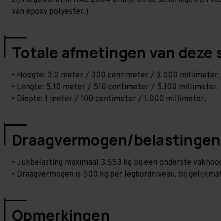
zijn afgewerkt in RAL 2004 oranje en de schoringen en voetp
van epoxy polyester.)
Totale afmetingen van deze 
• Hoogte: 3,0 meter / 300 centimeter / 3.000 millimeter.
• Lengte: 5,10 meter / 510 centimeter / 5.100 millimeter.
• Diepte: 1 meter / 100 centimeter / 1.000 millimeter.
Draagvermogen/belastingen
• Jukbelasting maximaal 3.553 kg bij een onderste vakho
• Draagvermogen is 500 kg per legbordniveau, bij gelijkmat
Opmerkingen