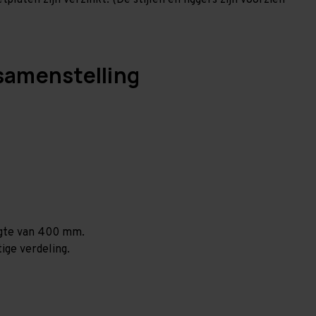
laten zijn verzinkt. (De stijlen en liggers zijn voorzien
samenstelling
ogte van 400 mm.
ige verdeling.