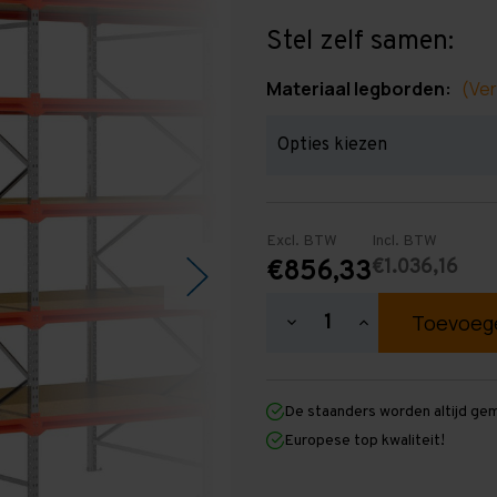
Stel zelf samen:
Materiaal legborden:
(Ver
Excl. BTW
Incl. BTW
€1.036,16
€856,33
Hoeveelheid
Hoeveelheid
verlagen
verhogen
van
van
Grootvakstelling
Grootvakstellin
3.000
3.000
De staanders worden altijd ge
mm
mm
x
x
Europese top kwaliteit!
5.100
5.100
mm
mm
x
x