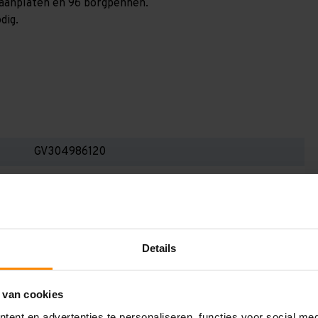
spaanplaten en 96 borgpennen.
dig.
GV304986120
3.000 mm
800 mm
5.100 mm
Details
1.200 mm
6
 van cookies
ent en advertenties te personaliseren, functies voor social me