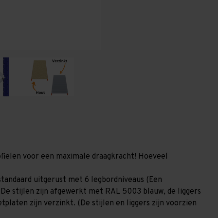
(HxLxD)
(HxLxD)
-
-
6
6
niveaus
niveaus
profielen voor een maximale draagkracht! Hoeveel
tandaard uitgerust met 6 legbordniveaus (Een
 De stijlen zijn afgewerkt met RAL 5003 blauw, de liggers
laten zijn verzinkt. (De stijlen en liggers zijn voorzien