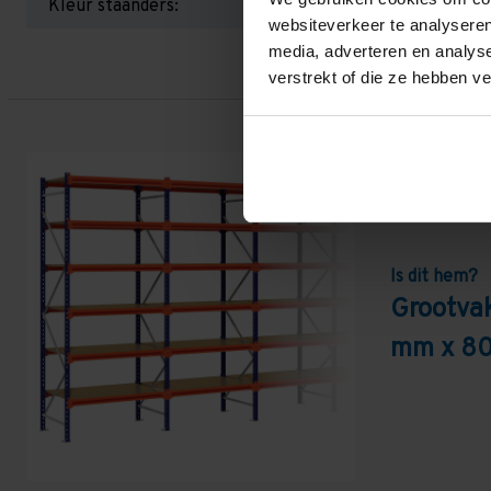
Kleur staanders:
websiteverkeer te analyseren
media, adverteren en analys
verstrekt of die ze hebben v
Is dit hem?
Grootva
mm x 80