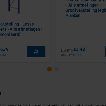
Houten spaanplaat 1
– Alle afmetingen –
Grootvakstelling leg
Planken
akstelling - Losse
ers - Alle afmetingen -
emonteerd!
6,79
€3,42
Excl. BTW
4,52
Incl. BTW
€ 4,14
?
en onderstaande adviezen ook niet, dan kan het zijn dat we 