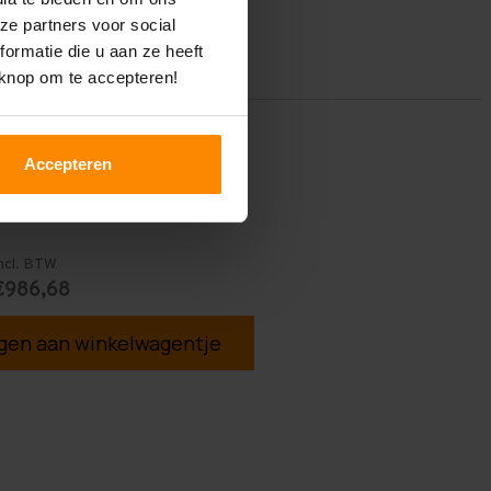
ze partners voor social
ormatie die u aan ze heeft
 knop om te accepteren!
Accepteren
ncl. BTW
€986,68
en aan winkelwagentje