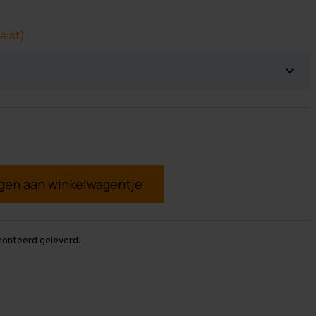
eist)
g
monteerd geleverd!