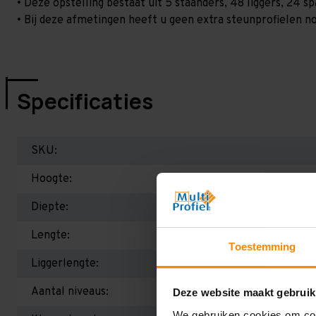
• Deze opstelling bestaat uit 5 staanders, 48 liggers, 24 
• Bij deze afmetingen heeft u geen extra steunprofielen no
Specificaties
SKU:
Hoogte:
Diepte:
Lengte:
Toestemming
Liggerlengte:
Aantal niveaus:
Deze website maakt gebruik
We gebruiken cookies om cont