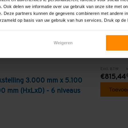
Blauw
. Ook delen we informatie over uw gebruik van onze site met on
e. Deze partners kunnen de gegevens combineren met andere inf
erzameld op basis van uw gebruik van hun services. Druk op de
Weigeren
Excl. BTW
I
€815,44
kstelling 3.000 mm x 5.100
Toevoeg
0 mm (HxLxD) - 6 niveaus