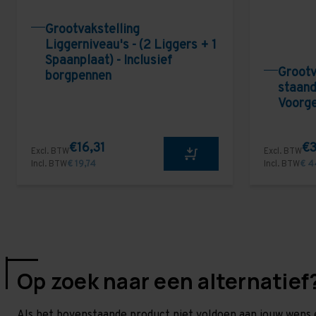
Grootvakstelling
Liggerniveau's - (2 Liggers + 1
Spaanplaat) - Inclusief
Grootv
borgpennen
staand
Voorg
€16,31
€3
Excl. BTW
Excl. BTW
Incl. BTW
€ 19,74
Incl. BTW
€ 4
Op zoek naar een alternatief
Als het bovenstaande product niet voldoen aan jouw wens 