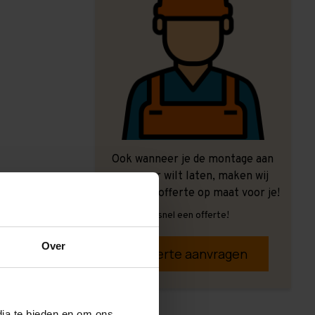
Ook wanneer je de montage aan
ons over wilt laten, maken wij
graag een offerte op maat voor je!
Vrijblijvend, snel een offerte!
Over
Offerte aanvragen
dia te bieden en om ons