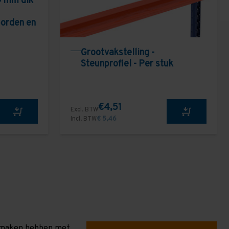
9 mm dik
borden en
Grootvakstelling -
Steunprofiel - Per stuk
€4,51
Excl. BTW
Incl. BTW
€ 5,46
te maken hebben met