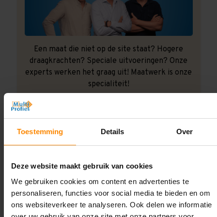
Een maat die niet op de site staat? Hogere
draagkrachten? Speciale uitvoeringen? Onze
experts werken het graag uit! Maatwerk is onze
specialiteit!
Contact met specialist
Toestemming
Details
Over
Montage uitbesteden?
Laat ons het doen!
Deze website maakt gebruik van cookies
We gebruiken cookies om content en advertenties te
personaliseren, functies voor social media te bieden en om
ons websiteverkeer te analyseren. Ook delen we informatie
over uw gebruik van onze site met onze partners voor