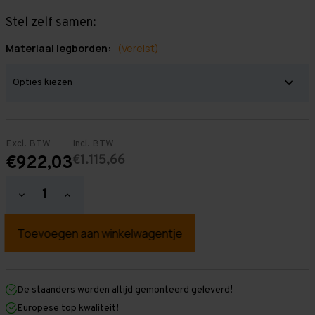
Stel zelf samen:
Materiaal legborden:
(Vereist)
Excl. BTW
Incl. BTW
€1.115,66
€922,03
Hoeveelheid
Hoeveelheid
verlagen
verhogen
van
van
Grootvakstelling
Grootvakstelling
3.000
3.000
mm
mm
x
x
4.800
4.800
mm
mm
De staanders worden altijd gemonteerd geleverd!
x
x
Europese top kwaliteit!
1.000
1.000