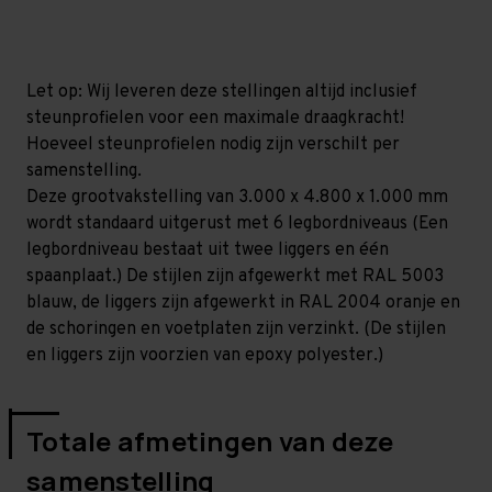
mm
mm
(HxLxD)
(HxLxD)
-
-
6
6
niveaus
niveaus
Let op: Wij leveren deze stellingen altijd inclusief
steunprofielen voor een maximale draagkracht!
Hoeveel steunprofielen nodig zijn verschilt per
samenstelling.
Deze grootvakstelling van 3.000 x 4.800 x 1.000 mm
wordt standaard uitgerust met 6 legbordniveaus (Een
legbordniveau bestaat uit twee liggers en één
spaanplaat.) De stijlen zijn afgewerkt met RAL 5003
blauw, de liggers zijn afgewerkt in RAL 2004 oranje en
de schoringen en voetplaten zijn verzinkt. (De stijlen
en liggers zijn voorzien van epoxy polyester.)
Totale afmetingen van deze
samenstelling