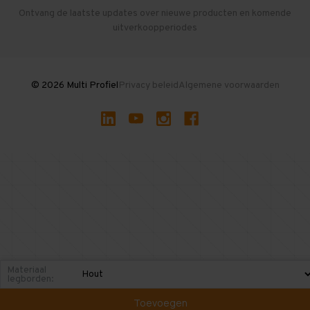
Herroepen en Annuleren
Gebruikte entresolvloeren
Ontvang de laatste updates over nieuwe producten en komende
uitverkoopperiodes
Stellingen kopen
© 2026 Multi Profiel
Privacy beleid
Algemene voorwaarden
Materiaal
legborden:
Toevoegen