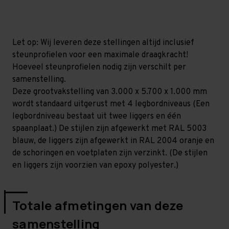
mm
mm
(HxLxD)
(HxLxD)
-
-
4
4
niveaus
niveaus
Let op: Wij leveren deze stellingen altijd inclusief
steunprofielen voor een maximale draagkracht!
Hoeveel steunprofielen nodig zijn verschilt per
samenstelling.
Deze grootvakstelling van 3.000 x 5.700 x 1.000 mm
wordt standaard uitgerust met 4 legbordniveaus (Een
legbordniveau bestaat uit twee liggers en één
spaanplaat.) De stijlen zijn afgewerkt met RAL 5003
blauw, de liggers zijn afgewerkt in RAL 2004 oranje en
de schoringen en voetplaten zijn verzinkt. (De stijlen
en liggers zijn voorzien van epoxy polyester.)
Totale afmetingen van deze
samenstelling