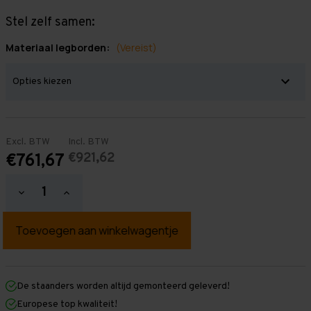
Stel zelf samen:
Materiaal legborden:
(Vereist)
Excl. BTW
Incl. BTW
€921,62
€761,67
Hoeveelheid
Hoeveelheid
verlagen
verhogen
van
van
Grootvakstelling
Grootvakstelling
3.000
3.000
mm
mm
x
x
5.700
5.700
mm
mm
De staanders worden altijd gemonteerd geleverd!
x
x
Europese top kwaliteit!
1.200
1.200