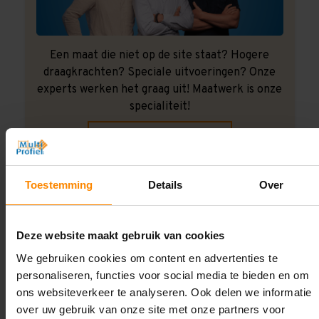
Een maat die niet op de site staat? Hogere
draagkrachten? Speciale uitvoeringen? Onze
experts werken het graag uit! Maatwerk is onze
specialiteit!
Contact met specialist
Toestemming
Details
Over
Montage uitbesteden?
Laat ons het doen!
Deze website maakt gebruik van cookies
We gebruiken cookies om content en advertenties te
personaliseren, functies voor social media te bieden en om
ons websiteverkeer te analyseren. Ook delen we informatie
over uw gebruik van onze site met onze partners voor