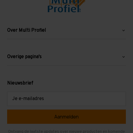
Over Multi Profiel
Over ons
Blog
Overige pagina's
Werken bij Multi Profiel
Gebruikte stellingen
Levering en afhalen
Mezzanine
Nieuwsbrief
Retouren en garantie
Verdiepingsvloeren
E-
mailadres
Referenties
Selfstorage
Veelgestelde vragen
Entresolvloer
Herroepen en Annuleren
Gebruikte entresolvloeren
Ontvang de laatste updates over nieuwe producten en komende