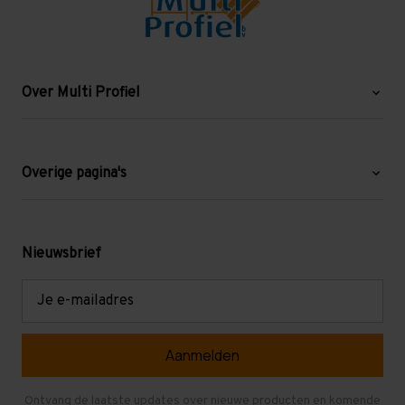
Over Multi Profiel
Over ons
Blog
Overige pagina's
Werken bij Multi Profiel
Gebruikte stellingen
Levering en afhalen
Mezzanine
Nieuwsbrief
Retouren en garantie
Verdiepingsvloeren
E-
mailadres
Referenties
Selfstorage
Veelgestelde vragen
Entresolvloer
Herroepen en Annuleren
Gebruikte entresolvloeren
Ontvang de laatste updates over nieuwe producten en komende