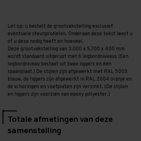
mm
mm
(HxLxD)
(HxLxD)
-
-
6
6
niveaus
niveaus
Let op: u bestelt de grootvakstelling exclusief
eventuele steunprofielen. Onderaan deze tekst leest u
of u deze nodig heeft en hoeveel.
Deze grootvakstelling van 3.000 x 5.700 x 400 mm
wordt standaard uitgerust met 6 legbordniveaus (Een
legbordniveau bestaat uit twee liggers en één
spaanplaat.) De stijlen zijn afgewerkt met RAL 5003
blauw, de liggers zijn afgewerkt in RAL 2004 oranje en
de schoringen en voetplaten zijn verzinkt. (De stijlen
en liggers zijn voorzien van epoxy polyester.)
Totale afmetingen van deze
samenstelling