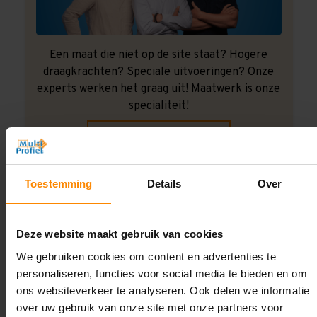
Een maat die niet op de site staat? Hogere
draagkrachten? Speciale uitvoeringen? Onze
experts werken het graag uit! Maatwerk is onze
specialiteit!
Contact met specialist
Toestemming
Details
Over
Montage uitbesteden?
Laat ons het doen!
Deze website maakt gebruik van cookies
We gebruiken cookies om content en advertenties te
personaliseren, functies voor social media te bieden en om
ons websiteverkeer te analyseren. Ook delen we informatie
over uw gebruik van onze site met onze partners voor