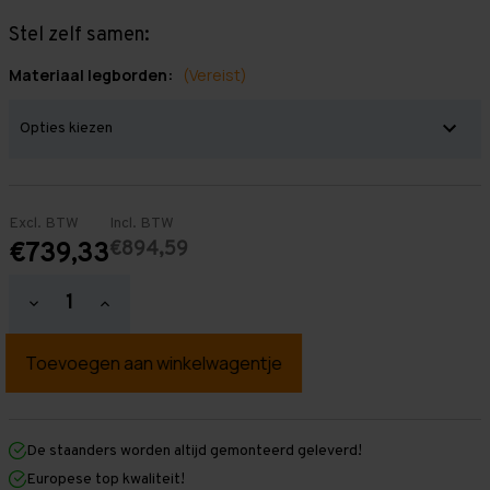
Stel zelf samen:
Materiaal legborden:
(Vereist)
Excl. BTW
Incl. BTW
€894,59
€739,33
Hoeveelheid
Hoeveelheid
verlagen
verhogen
van
van
Grootvakstelling
Grootvakstelling
3.000
3.000
mm
mm
x
x
5.700
5.700
mm
mm
De staanders worden altijd gemonteerd geleverd!
x
x
Europese top kwaliteit!
400
400