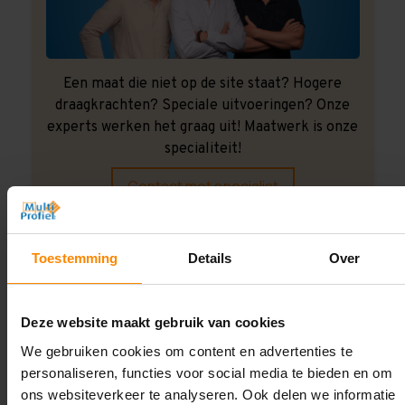
Een maat die niet op de site staat? Hogere
draagkrachten? Speciale uitvoeringen? Onze
experts werken het graag uit! Maatwerk is onze
specialiteit!
Contact met specialist
Toestemming
Details
Over
Montage uitbesteden?
Laat ons het doen!
Deze website maakt gebruik van cookies
We gebruiken cookies om content en advertenties te
personaliseren, functies voor social media te bieden en om
ons websiteverkeer te analyseren. Ook delen we informatie