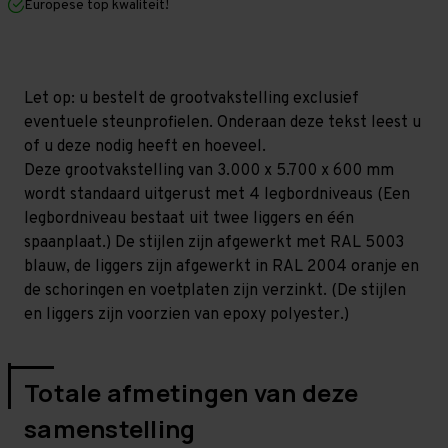
Europese top kwaliteit!
600
600
mm
mm
(HxLxD)
(HxLxD)
-
-
4
4
niveaus
niveaus
Let op: u bestelt de grootvakstelling exclusief
GALVA
GALVA
eventuele steunprofielen. Onderaan deze tekst leest u
of u deze nodig heeft en hoeveel.
Deze grootvakstelling van 3.000 x 5.700 x 600 mm
wordt standaard uitgerust met 4 legbordniveaus (Een
legbordniveau bestaat uit twee liggers en één
spaanplaat.) De stijlen zijn afgewerkt met RAL 5003
blauw, de liggers zijn afgewerkt in RAL 2004 oranje en
de schoringen en voetplaten zijn verzinkt. (De stijlen
en liggers zijn voorzien van epoxy polyester.)
Totale afmetingen van deze
samenstelling