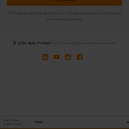
Entresolvloer
Herroepen en Annuleren
Gebruikte entresolvloeren
Ontvang de laatste updates over nieuwe producten en komende
uitverkoopperiodes
Stellingen kopen
© 2026 Multi Profiel
Privacy beleid
Algemene voorwaarden
Materiaal
legborden: