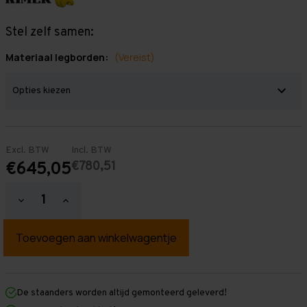
Stel zelf samen:
Materiaal legborden:
(Vereist)
Excl. BTW
Incl. BTW
€780,51
€645,05
Hoeveelheid
Hoeveelheid
verlagen
verhogen
van
van
Grootvakstelling
Grootvakstelling
3.000
3.000
mm
mm
x
x
5.700
5.700
mm
mm
De staanders worden altijd gemonteerd geleverd!
x
x