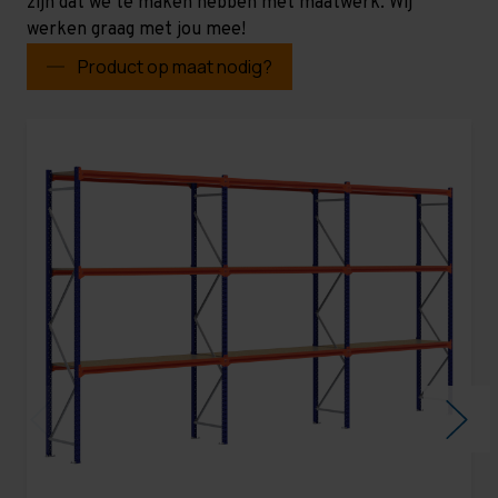
zijn dat we te maken hebben met maatwerk. Wij
werken graag met jou mee!
Product op maat nodig?