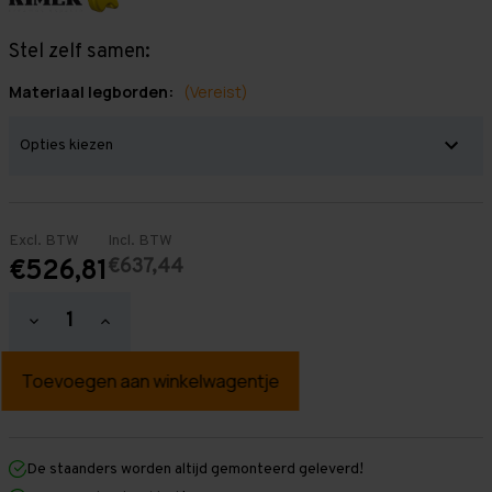
Stel zelf samen:
Materiaal legborden:
(Vereist)
Excl. BTW
Incl. BTW
€637,44
€526,81
Hoeveelheid
Hoeveelheid
verlagen
verhogen
van
van
Grootvakstelling
Grootvakstelling
3.000
3.000
mm
mm
x
x
5.800
5.800
mm
mm
De staanders worden altijd gemonteerd geleverd!
x
x