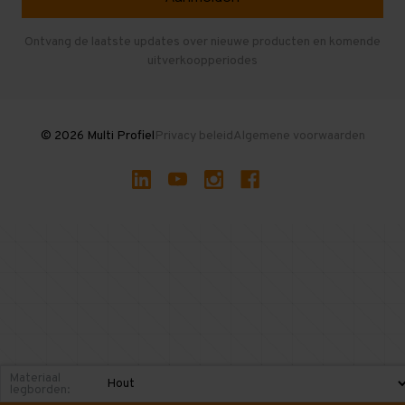
Entresolvloer
Herroepen en Annuleren
Gebruikte entresolvloeren
Ontvang de laatste updates over nieuwe producten en komende
uitverkoopperiodes
Stellingen kopen
© 2026 Multi Profiel
Privacy beleid
Algemene voorwaarden
Materiaal
legborden: