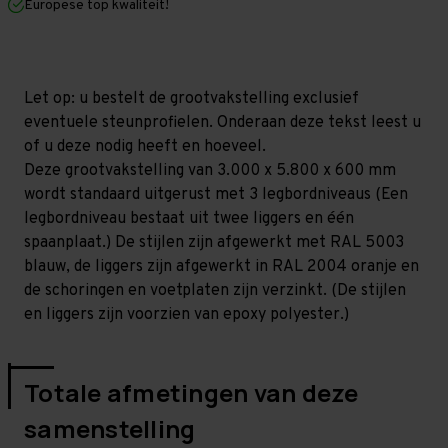
Europese top kwaliteit!
600
600
mm
mm
(HxLxD)
(HxLxD)
-
-
3
3
niveaus
niveaus
Let op: u bestelt de grootvakstelling exclusief
GALVA
GALVA
eventuele steunprofielen. Onderaan deze tekst leest u
of u deze nodig heeft en hoeveel.
Deze grootvakstelling van 3.000 x 5.800 x 600 mm
wordt standaard uitgerust met 3 legbordniveaus (Een
legbordniveau bestaat uit twee liggers en één
spaanplaat.) De stijlen zijn afgewerkt met RAL 5003
blauw, de liggers zijn afgewerkt in RAL 2004 oranje en
de schoringen en voetplaten zijn verzinkt. (De stijlen
en liggers zijn voorzien van epoxy polyester.)
Totale afmetingen van deze
samenstelling