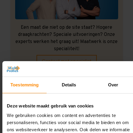
Een maat die niet op de site staat? Hogere
draagkrachten? Speciale uitvoeringen? Onze
experts werken het graag uit! Maatwerk is onze
specialiteit!
Contact met specialist
Toestemming
Details
Over
Montage uitbesteden?
Laat ons het doen!
Deze website maakt gebruik van cookies
We gebruiken cookies om content en advertenties te
personaliseren, functies voor social media te bieden en om
ons websiteverkeer te analyseren. Ook delen we informatie