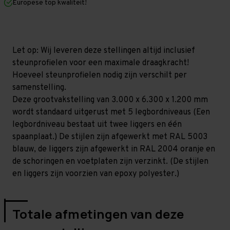
Europese top kwaliteit!
1.200
1.200
mm
mm
(HxLxD)
(HxLxD)
-
-
5
5
niveaus
niveaus
Let op: Wij leveren deze stellingen altijd inclusief
(Liggers
(Liggers
steunprofielen voor een maximale draagkracht!
1.200
1.200
mm)
mm)
Hoeveel steunprofielen nodig zijn verschilt per
GALVA
GALVA
samenstelling.
Deze grootvakstelling van 3.000 x 6.300 x 1.200 mm
wordt standaard uitgerust met 5 legbordniveaus (Een
legbordniveau bestaat uit twee liggers en één
spaanplaat.) De stijlen zijn afgewerkt met RAL 5003
blauw, de liggers zijn afgewerkt in RAL 2004 oranje en
de schoringen en voetplaten zijn verzinkt. (De stijlen
en liggers zijn voorzien van epoxy polyester.)
Totale afmetingen van deze