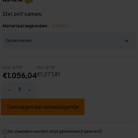
Stel zelf samen:
Materiaal legborden:
(Vereist)
Excl. BTW
Incl. BTW
€1.277,81
€1.056,04
Hoeveelheid
Hoeveelheid
verlagen
verhogen
van
van
Grootvakstelling
Grootvakstelling
3.000
3.000
mm
mm
x
x
6.300
6.300
mm
mm
De staanders worden altijd gemonteerd geleverd!
x
x