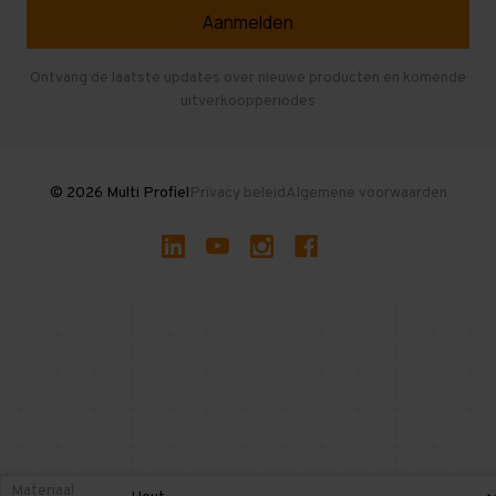
Veelgestelde vragen
Entresolvloer
Herroepen en Annuleren
Gebruikte entresolvloeren
Ontvang de laatste updates over nieuwe producten en komende
uitverkoopperiodes
Stellingen kopen
© 2026 Multi Profiel
Privacy beleid
Algemene voorwaarden
Materiaal