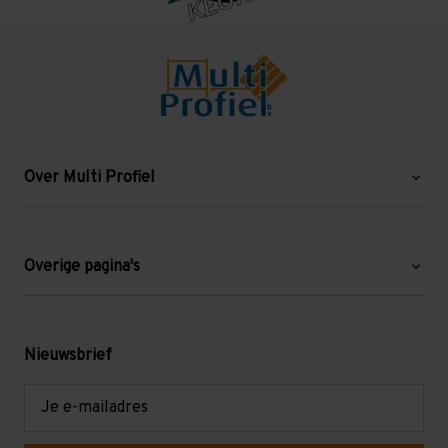
Over Multi Profiel
Over ons
Blog
Overige pagina's
Werken bij Multi Profiel
Gebruikte stellingen
Levering en afhalen
Mezzanine
Nieuwsbrief
Retouren en garantie
Verdiepingsvloeren
E-
mailadres
Referenties
Selfstorage