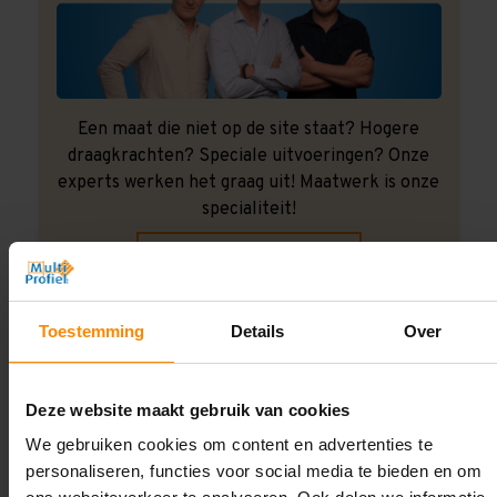
Een maat die niet op de site staat? Hogere
draagkrachten? Speciale uitvoeringen? Onze
experts werken het graag uit! Maatwerk is onze
specialiteit!
Contact met specialist
Toestemming
Details
Over
Montage uitbesteden?
Laat ons het doen!
Deze website maakt gebruik van cookies
We gebruiken cookies om content en advertenties te
personaliseren, functies voor social media te bieden en om