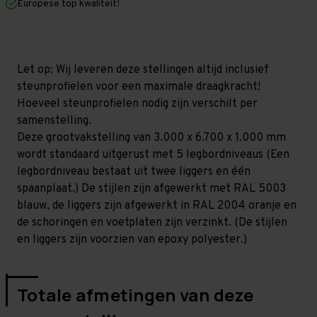
Europese top kwaliteit!
1.000
1.000
mm
mm
(HxLxD)
(HxLxD)
-
-
5
5
niveaus
niveaus
Let op: Wij leveren deze stellingen altijd inclusief
GALVA
GALVA
steunprofielen voor een maximale draagkracht!
Hoeveel steunprofielen nodig zijn verschilt per
samenstelling.
Deze grootvakstelling van 3.000 x 6.700 x 1.000 mm
wordt standaard uitgerust met 5 legbordniveaus (Een
legbordniveau bestaat uit twee liggers en één
spaanplaat.) De stijlen zijn afgewerkt met RAL 5003
blauw, de liggers zijn afgewerkt in RAL 2004 oranje en
de schoringen en voetplaten zijn verzinkt. (De stijlen
en liggers zijn voorzien van epoxy polyester.)
Totale afmetingen van deze