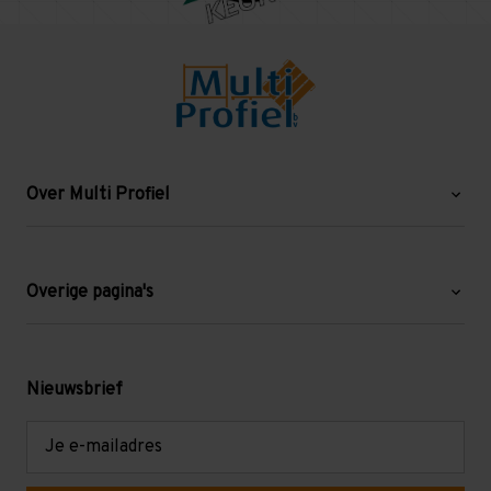
Over Multi Profiel
Over ons
Blog
Overige pagina's
Werken bij Multi Profiel
Gebruikte stellingen
Levering en afhalen
Mezzanine
Nieuwsbrief
Retouren en garantie
Verdiepingsvloeren
E-
mailadres
Referenties
Selfstorage