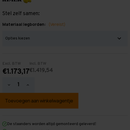
Stel zelf samen:
Materiaal legborden:
(Vereist)
Excl. BTW
Incl. BTW
€1.419,54
€1.173,17
Hoeveelheid
Hoeveelheid
verlagen
verhogen
van
van
Grootvakstelling
Grootvakstelling
3.000
3.000
mm
mm
x
x
6.700
6.700
mm
mm
De staanders worden altijd gemonteerd geleverd!
x
x