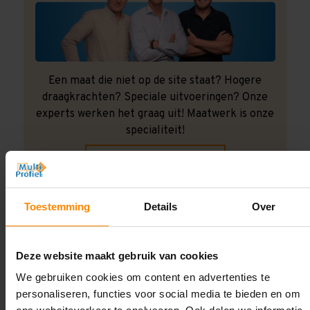
Een maat die niet op de site staat? Hogere
draagkrachten? Speciale uitvoeringen? Onze
experts werken het graag uit! Maatwerk is onze
specialiteit!
Contact met specialist
Toestemming
Details
Over
Montage uitbesteden?
Laat ons het doen!
Deze website maakt gebruik van cookies
We gebruiken cookies om content en advertenties te
personaliseren, functies voor social media te bieden en om