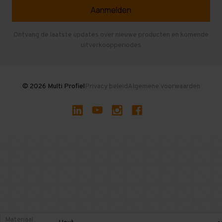
Veelgestelde vragen
Entresolvloer
Herroepen en Annuleren
Gebruikte entresolvloeren
Ontvang de laatste updates over nieuwe producten en komende
uitverkoopperiodes
Stellingen kopen
© 2026 Multi Profiel
Privacy beleid
Algemene voorwaarden
Materiaal