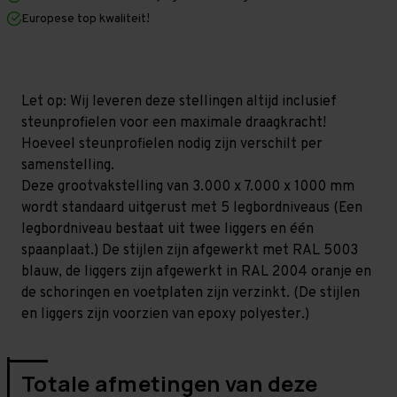
x
x
Europese top kwaliteit!
1.000
1.000
mm
mm
(HxLxD)
(HxLxD)
-
-
5
5
niveaus
niveaus
Let op: Wij leveren deze stellingen altijd inclusief
(Liggers:
(Liggers:
steunprofielen voor een maximale draagkracht!
2.250
2.250
mm)
mm)
Hoeveel steunprofielen nodig zijn verschilt per
samenstelling.
Deze grootvakstelling van 3.000 x 7.000 x 1000 mm
wordt standaard uitgerust met 5 legbordniveaus (Een
legbordniveau bestaat uit twee liggers en één
spaanplaat.) De stijlen zijn afgewerkt met RAL 5003
blauw, de liggers zijn afgewerkt in RAL 2004 oranje en
de schoringen en voetplaten zijn verzinkt. (De stijlen
en liggers zijn voorzien van epoxy polyester.)
Totale afmetingen van deze