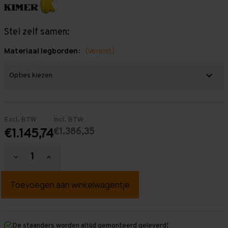
Stel zelf samen:
Materiaal legborden:
(Vereist)
Excl. BTW
Incl. BTW
€1.386,35
€1.145,74
Hoeveelheid
Hoeveelheid
verlagen
verhogen
van
van
Grootvakstelling
Grootvakstelling
3.000
3.000
mm
mm
x
x
7.000
7.000
mm
mm
De staanders worden altijd gemonteerd geleverd!