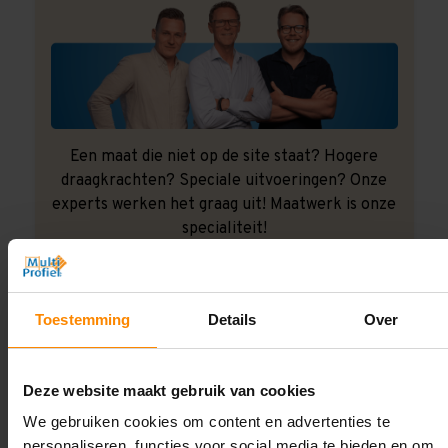
Een maat die niet op de site staat? Hogere
draagkrachten? Speciale uitvoeringen? Onze
experts werken het graag uit! Maatwerk is onze
specialiteit!
Contact met specialist
Toestemming
Details
Over
Montage uitbesteden?
Deze website maakt gebruik van cookies
Laat ons het doen!
We gebruiken cookies om content en advertenties te
personaliseren, functies voor social media te bieden en om