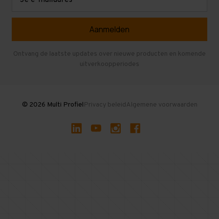
mailadres
Referenties
Selfstorage
Veelgestelde vragen
Entresolvloer
Herroepen en Annuleren
Gebruikte entresolvloeren
Ontvang de laatste updates over nieuwe producten en komende
uitverkoopperiodes
Stellingen kopen
© 2026 Multi Profiel
Privacy beleid
Algemene voorwaarden