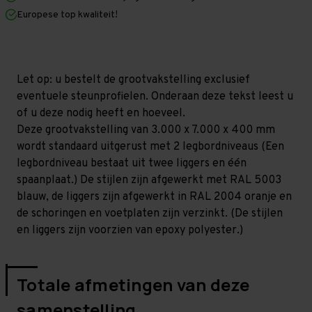
x
x
Europese top kwaliteit!
400
400
mm
mm
(HxLxD)
(HxLxD)
-
-
2
2
niveaus
niveaus
Let op: u bestelt de grootvakstelling exclusief
(Liggers:
(Liggers:
eventuele steunprofielen. Onderaan deze tekst leest u
2.250
2.250
mm)
mm)
of u deze nodig heeft en hoeveel.
Deze grootvakstelling van 3.000 x 7.000 x 400 mm
wordt standaard uitgerust met 2 legbordniveaus (Een
legbordniveau bestaat uit twee liggers en één
spaanplaat.) De stijlen zijn afgewerkt met RAL 5003
blauw, de liggers zijn afgewerkt in RAL 2004 oranje en
de schoringen en voetplaten zijn verzinkt. (De stijlen
en liggers zijn voorzien van epoxy polyester.)
Totale afmetingen van deze
samenstelling