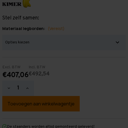
Stel zelf samen:
Materiaal legborden:
(Vereist)
Excl. BTW
Incl. BTW
€492,54
€407,06
Hoeveelheid
Hoeveelheid
verlagen
verhogen
van
van
Grootvakstelling
Grootvakstelling
3.000
3.000
mm
mm
x
x
7.000
7.000
mm
mm
De staanders worden altijd gemonteerd geleverd!