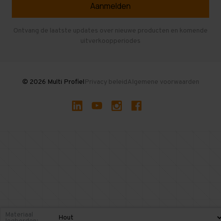
Veelgestelde vragen
Entresolvloer
Herroepen en Annuleren
Gebruikte entresolvloeren
Ontvang de laatste updates over nieuwe producten en komende
uitverkoopperiodes
Stellingen kopen
© 2026 Multi Profiel
Privacy beleid
Algemene voorwaarden
Materiaal