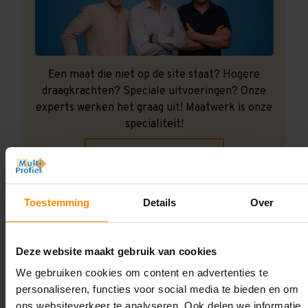
Een maat die niet op de site staat? Hogere
draagkrachten? Speciale uitvoeringen? Onze
experts werken het graag uit! Maatwerk is onze
specialiteit!
Contact met specialist
Toestemming
Details
Over
Montage uitbesteden?
Laat ons het doen!
Deze website maakt gebruik van cookies
We gebruiken cookies om content en advertenties te
personaliseren, functies voor social media te bieden en om
ons websiteverkeer te analyseren. Ook delen we informatie