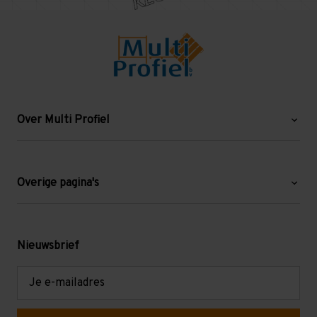
Over Multi Profiel
Over ons
Blog
Overige pagina's
Werken bij Multi Profiel
Gebruikte stellingen
Levering en afhalen
Mezzanine
Nieuwsbrief
Retouren en garantie
Verdiepingsvloeren
E-
mailadres
Referenties
Selfstorage