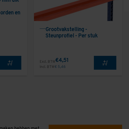
9 mm dik
borden en
Grootvakstelling -
Steunprofiel - Per stuk
€4,51
Excl. BTW
Incl. BTW
€ 5,46
te maken hebben met