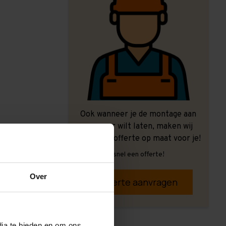
Ook wanneer je de montage aan
ons over wilt laten, maken wij
graag een offerte op maat voor je!
Vrijblijvend, snel een offerte!
Over
Offerte aanvragen
dia te bieden en om ons