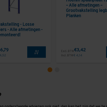
Houten spaanplaat 1
– Alle afmetingen –
Grootvakstelling leg
Planken
akstelling - Losse
ers - Alle afmetingen -
emonteerd!
6,79
€3,42
Excl. BTW
4,52
Incl. BTW
€ 4,14
?
en onderstaande adviezen ook niet, dan kan het zijn dat we 