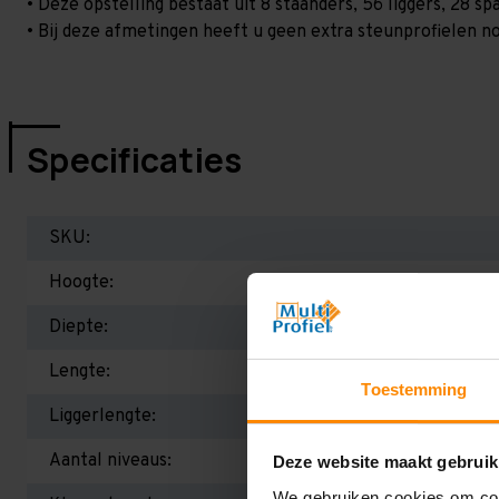
• Deze opstelling bestaat uit 8 staanders, 56 liggers, 28 s
• Bij deze afmetingen heeft u geen extra steunprofielen no
Specificaties
SKU:
Hoogte:
Diepte:
Lengte:
Toestemming
Liggerlengte:
Aantal niveaus:
Deze website maakt gebruik
We gebruiken cookies om cont