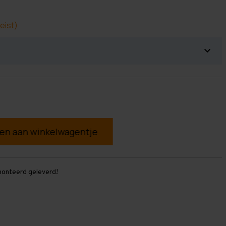
eist)
g
monteerd geleverd!