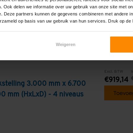
Blauw
. Ook delen we informatie over uw gebruik van onze site met on
e. Deze partners kunnen de gegevens combineren met andere inf
erzameld op basis van uw gebruik van hun services. Druk op de
Weigeren
Excl. BTW
I
€919,14
kstelling 3.000 mm x 6.700
Toevoeg
0 mm (HxLxD) - 4 niveaus