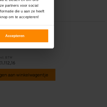
ze partners voor social
ormatie die u aan ze heeft
 knop om te accepteren!
Accepteren
ncl. BTW
€1.112,16
en aan winkelwagentje