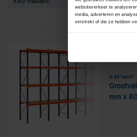
Kleur staanders:
websiteverkeer te analyseren
media, adverteren en analys
verstrekt of die ze hebben v
Is dit hem?
Grootva
mm x 80