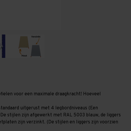
(HxLxD)
(HxLxD)
-
-
4
4
niveaus
niveaus
profielen voor een maximale draagkracht! Hoeveel
standaard uitgerust met 4 legbordniveaus (Een
 De stijlen zijn afgewerkt met RAL 5003 blauw, de liggers
laten zijn verzinkt. (De stijlen en liggers zijn voorzien