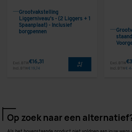
Grootvakstelling
Liggerniveau's - (2 Liggers + 1
Spaanplaat) - Inclusief
Grootv
borgpennen
staand
Voorg
€16,31
€3
Excl. BTW
Excl. BTW
Incl. BTW
€ 19,74
Incl. BTW
€ 4
Op zoek naar een alternatief
Als het bovenstaande product niet voldoen aan jouw wens 