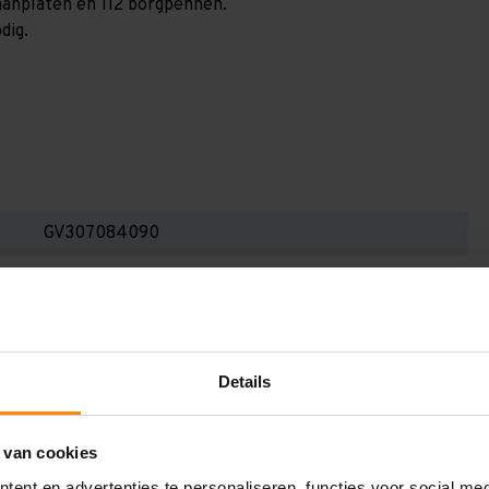
paanplaten en 112 borgpennen.
dig.
GV307084090
3.000 mm
800 mm
6.700 mm
Details
900 mm
4
 van cookies
ent en advertenties te personaliseren, functies voor social me