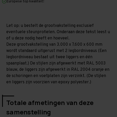
Europese top kwaliteit!
600
600
mm
mm
(HxLxD)
(HxLxD)
-
-
2
2
niveaus
niveaus
Let op: u bestelt de grootvakstelling exclusief
GALVA
GALVA
eventuele steunprofielen. Onderaan deze tekst leest u
of u deze nodig heeft en hoeveel.
Deze grootvakstelling van 3.000 x 7.600 x 600 mm
wordt standaard uitgerust met 2 legbordniveaus (Een
legbordniveau bestaat uit twee liggers en één
spaanplaat.) De stijlen zijn afgewerkt met RAL 5003
blauw, de liggers zijn afgewerkt in RAL 2004 oranje en
de schoringen en voetplaten zijn verzinkt. (De stijlen
en liggers zijn voorzien van epoxy polyester.)
Totale afmetingen van deze
samenstelling