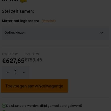
Stel zelf samen:
Materiaal legborden:
(Vereist)
Excl. BTW
Incl. BTW
€759,46
€627,65
Hoeveelheid
Hoeveelheid
verlagen
verhogen
van
van
Grootvakstelling
Grootvakstelling
3.000
3.000
mm
mm
x
x
7.600
7.600
mm
mm
De staanders worden altijd gemonteerd geleverd!
x
x