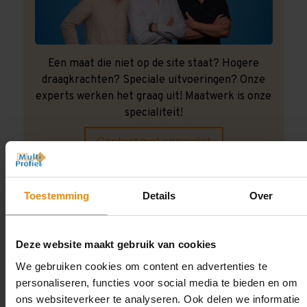
Een maat die niet op de site staat? Hogere
draagkrachten? Speciale uitvoeringen? Onze
experts werken het graag uit! Maatwerk is onze
specialiteit!
Contact met specialist
Toestemming
Details
Over
Montage uitbesteden?
Laat ons het doen!
Deze website maakt gebruik van cookies
We gebruiken cookies om content en advertenties te
personaliseren, functies voor social media te bieden en om
ons websiteverkeer te analyseren. Ook delen we informatie