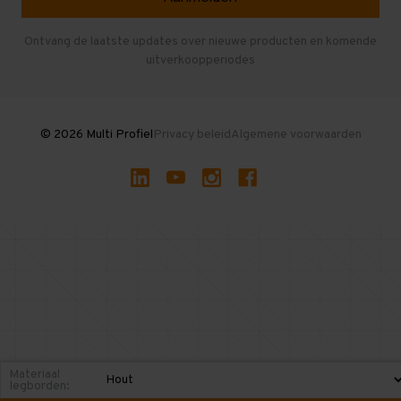
Entresolvloer
Herroepen en Annuleren
Gebruikte entresolvloeren
Ontvang de laatste updates over nieuwe producten en komende
uitverkoopperiodes
Stellingen kopen
© 2026 Multi Profiel
Privacy beleid
Algemene voorwaarden
Materiaal
legborden: