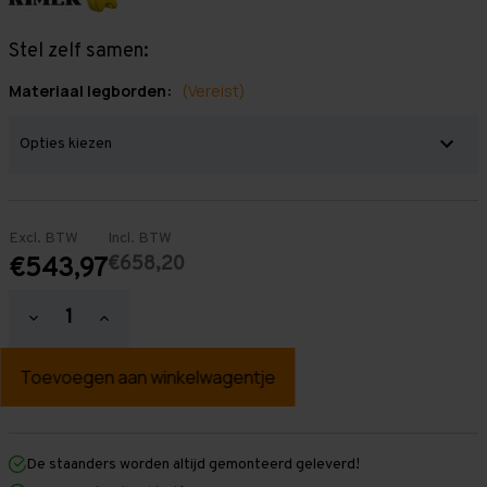
Stel zelf samen:
Materiaal legborden:
(Vereist)
Excl. BTW
Incl. BTW
€658,20
€543,97
Hoeveelheid
Hoeveelheid
verlagen
verhogen
van
van
Grootvakstelling
Grootvakstelling
3.000
3.000
mm
mm
x
x
7.700
7.700
mm
mm
De staanders worden altijd gemonteerd geleverd!
x
x