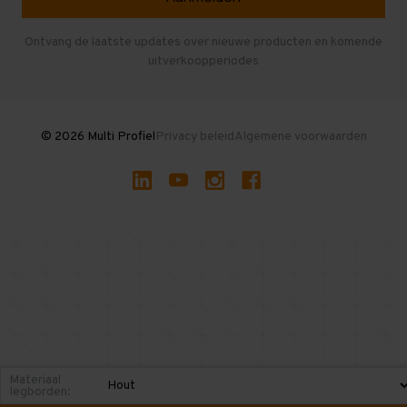
Entresolvloer
Herroepen en Annuleren
Gebruikte entresolvloeren
Ontvang de laatste updates over nieuwe producten en komende
uitverkoopperiodes
Stellingen kopen
© 2026 Multi Profiel
Privacy beleid
Algemene voorwaarden
Materiaal
legborden: