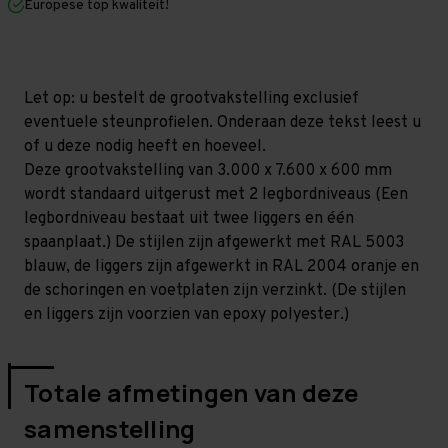
Europese top kwaliteit!
600
600
mm
mm
(HxLxD)
(HxLxD)
-
-
2
2
niveaus
niveaus
Let op: u bestelt de grootvakstelling exclusief
GALVA
GALVA
eventuele steunprofielen. Onderaan deze tekst leest u
of u deze nodig heeft en hoeveel.
Deze grootvakstelling van 3.000 x 7.600 x 600 mm
wordt standaard uitgerust met 2 legbordniveaus (Een
legbordniveau bestaat uit twee liggers en één
spaanplaat.) De stijlen zijn afgewerkt met RAL 5003
blauw, de liggers zijn afgewerkt in RAL 2004 oranje en
de schoringen en voetplaten zijn verzinkt. (De stijlen
en liggers zijn voorzien van epoxy polyester.)
Totale afmetingen van deze
samenstelling