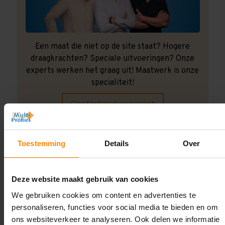
Een maat die niet op de site staat? Hogere
draagkrachten? Speciale uitvoeringen? Onze
experts werken het graag uit! Maatwerk is onze
specialiteit!
Contact met specialist
Toestemming
Details
Over
Montage uitbesteden?
Laat ons het doen!
Deze website maakt gebruik van cookies
We gebruiken cookies om content en advertenties te
personaliseren, functies voor social media te bieden en om
ons websiteverkeer te analyseren. Ook delen we informatie