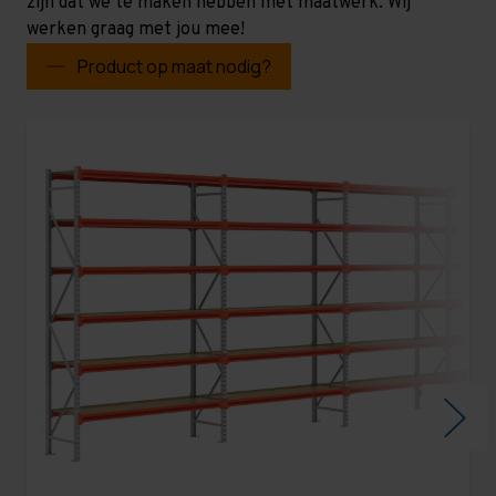
zijn dat we te maken hebben met maatwerk. Wij
werken graag met jou mee!
Product op maat nodig?