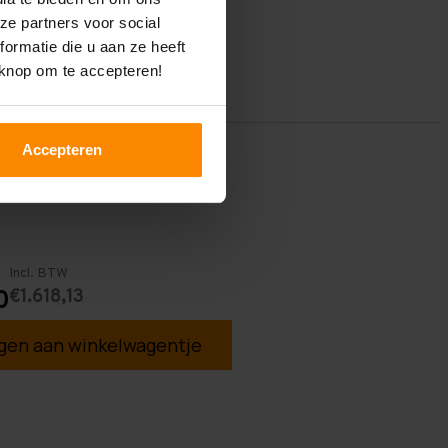
ze partners voor social
ormatie die u aan ze heeft
 knop om te accepteren!
Accepteren
Incl. BTW
€1.618,13
0
en aan winkelwagentje