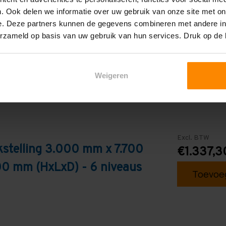
. Ook delen we informatie over uw gebruik van onze site met on
Galva
e. Deze partners kunnen de gegevens combineren met andere inf
erzameld op basis van uw gebruik van hun services. Druk op de
Weigeren
Excl. BTW
stelling 3.000 mm x 7.700
€1.337,3
0 mm (HxLxD) - 6 niveaus
Toevoeg