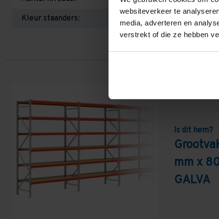
websiteverkeer te analyseren
Kleur staanders:
media, adverteren en analys
verstrekt of die ze hebben v
Is dit hem?
Grootvak
mm x 80
GALVA