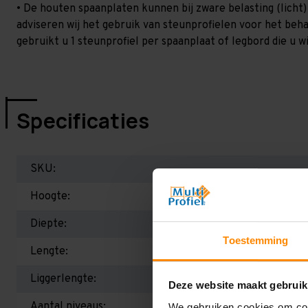
• De houten spaanplaten kunnen bij zware belasting (licht
adviseren wij het gebruik van steunprofielen voor het beh
gebruikt u 1 steunprofiel per spaanplaat of legbord die u wi
Specificaties
SKU:
Hoogte:
Diepte:
Toestemming
Lengte:
Liggerlengte:
Deze website maakt gebruik
Aantal niveaus:
We gebruiken cookies om cont