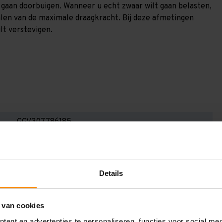
) gaan doorbuigen. Wanneer u echt zwaar wilt gaan belasten,
alen van de maximale draagkracht. Bij deze afmetingen
lt verstevigen.
GGV307786185
3.000 mm
800 mm
Details
7.700 mm
1.850 mm
 van cookies
6
ent en advertenties te personaliseren, functies voor social me