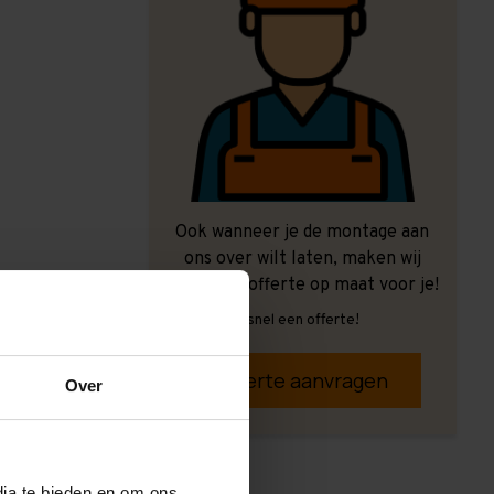
Ook wanneer je de montage aan
ons over wilt laten, maken wij
graag een offerte op maat voor je!
Vrijblijvend, snel een offerte!
Offerte aanvragen
Over
dia te bieden en om ons