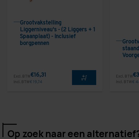
Grootvakstelling
Liggerniveau's - (2 Liggers + 1
Spaanplaat) - Inclusief
Grootv
borgpennen
staand
Voorg
€16,31
€3
Excl. BTW
Excl. BTW
Incl. BTW
€ 19,74
Incl. BTW
€ 4
Op zoek naar een alternatief