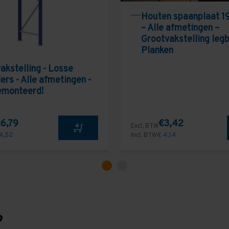
Houten spaanplaat 1
– Alle afmetingen –
Grootvakstelling leg
Planken
akstelling - Losse
ers - Alle afmetingen -
emonteerd!
6,79
€3,42
Excl. BTW
4,52
Incl. BTW
€ 4,14
?