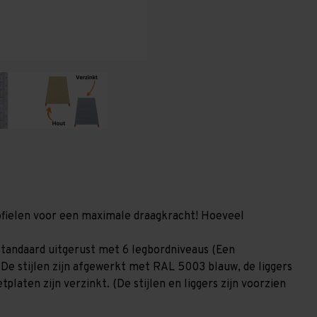
-
-
6
6
niveaus
niveaus
GALVA
GALVA
profielen voor een maximale draagkracht! Hoeveel
tandaard uitgerust met 6 legbordniveaus (Een
 De stijlen zijn afgewerkt met RAL 5003 blauw, de liggers
laten zijn verzinkt. (De stijlen en liggers zijn voorzien