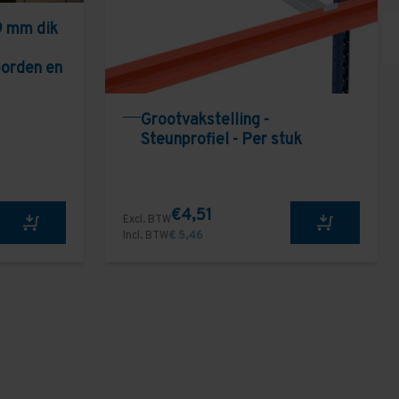
9 mm dik
borden en
Grootvakstelling -
Steunprofiel - Per stuk
€4,51
Excl. BTW
Incl. BTW
€ 5,46