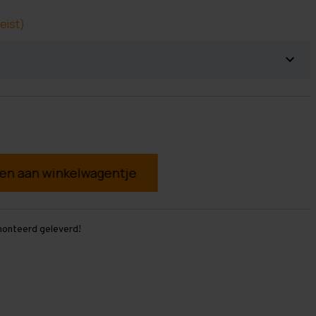
eist)
g
monteerd geleverd!