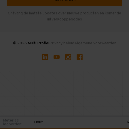
Entresolvloer
Herroepen en Annuleren
Gebruikte entresolvloeren
Ontvang de laatste updates over nieuwe producten en komende
uitverkoopperiodes
Stellingen kopen
© 2026 Multi Profiel
Privacy beleid
Algemene voorwaarden
Materiaal
legborden: