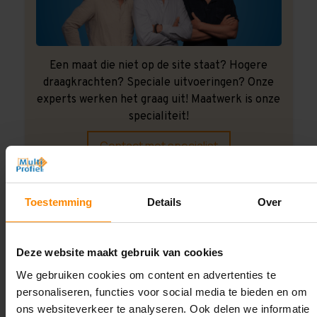
Een maat die niet op de site staat? Hogere
draagkrachten? Speciale uitvoeringen? Onze
experts werken het graag uit! Maatwerk is onze
specialiteit!
Contact met specialist
Toestemming
Details
Over
Montage uitbesteden?
Laat ons het doen!
Deze website maakt gebruik van cookies
We gebruiken cookies om content en advertenties te
personaliseren, functies voor social media te bieden en om
ons websiteverkeer te analyseren. Ook delen we informatie