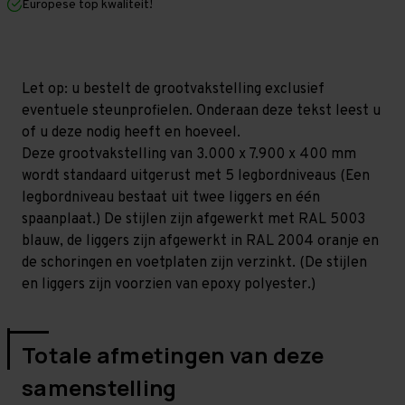
Europese top kwaliteit!
400
400
mm
mm
(HxLxD)
(HxLxD)
-
-
5
5
niveaus
niveaus
Let op: u bestelt de grootvakstelling exclusief
GALVA
GALVA
eventuele steunprofielen. Onderaan deze tekst leest u
of u deze nodig heeft en hoeveel.
Deze grootvakstelling van 3.000 x 7.900 x 400 mm
wordt standaard uitgerust met 5 legbordniveaus (Een
legbordniveau bestaat uit twee liggers en één
spaanplaat.) De stijlen zijn afgewerkt met RAL 5003
blauw, de liggers zijn afgewerkt in RAL 2004 oranje en
de schoringen en voetplaten zijn verzinkt. (De stijlen
en liggers zijn voorzien van epoxy polyester.)
Totale afmetingen van deze
samenstelling