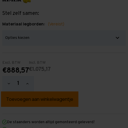
Stel zelf samen:
Materiaal legborden:
(Vereist)
Excl. BTW
Incl. BTW
€1.075,17
€888,57
Hoeveelheid
Hoeveelheid
verlagen
verhogen
van
van
Grootvakstelling
Grootvakstelling
3.000
3.000
mm
mm
x
x
7.900
7.900
mm
mm
De staanders worden altijd gemonteerd geleverd!
x
x