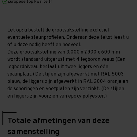
Europese top kwaliteit!
600
600
mm
mm
(HxLxD)
(HxLxD)
-
-
4
4
niveaus
niveaus
Let op: u bestelt de grootvakstelling exclusief
GALVA
GALVA
eventuele steunprofielen. Onderaan deze tekst leest u
of u deze nodig heeft en hoeveel.
Deze grootvakstelling van 3.000 x 7.900 x 600 mm
wordt standaard uitgerust met 4 legbordniveaus (Een
legbordniveau bestaat uit twee liggers en één
spaanplaat.) De stijlen zijn afgewerkt met RAL 5003
blauw, de liggers zijn afgewerkt in RAL 2004 oranje en
de schoringen en voetplaten zijn verzinkt. (De stijlen
en liggers zijn voorzien van epoxy polyester.)
Totale afmetingen van deze
samenstelling