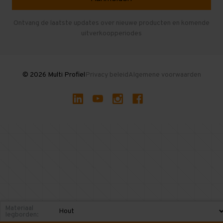
Entresolvloer
Herroepen en Annuleren
Gebruikte entresolvloeren
Ontvang de laatste updates over nieuwe producten en komende
uitverkoopperiodes
Stellingen kopen
© 2026 Multi Profiel
Privacy beleid
Algemene voorwaarden
Materiaal
legborden: