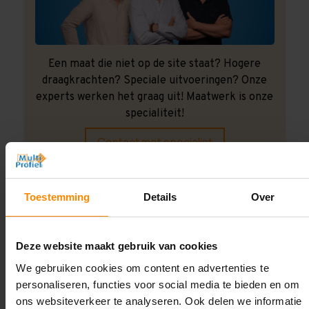
Een maat die niet op de site staat? Hogere
draagkrachten? Speciale uitvoeringen? Onze
experts werken het graag uit! Maatwerk is onze
specialiteit!
Contact met specialist
Toestemming
Details
Over
Montage uitbesteden?
Laat ons het doen!
Deze website maakt gebruik van cookies
We gebruiken cookies om content en advertenties te
personaliseren, functies voor social media te bieden en om
ons websiteverkeer te analyseren. Ook delen we informatie