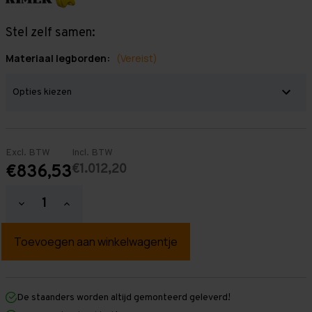
Stel zelf samen:
Materiaal legborden:
(Vereist)
Excl. BTW
Incl. BTW
€1.012,20
€836,53
Hoeveelheid
Hoeveelheid
verlagen
verhogen
van
van
Grootvakstelling
Grootvakstelling
3.000
3.000
mm
mm
x
x
7.900
7.900
mm
mm
De staanders worden altijd gemonteerd geleverd!
x
x