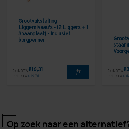
Grootvakstelling
Liggerniveau's - (2 Liggers + 1
Spaanplaat) - Inclusief
Grootv
borgpennen
staand
Voorg
€16,31
€3
Excl. BTW
Excl. BTW
Incl. BTW
€ 19,74
Incl. BTW
€ 4
Op zoek naar een alternatief