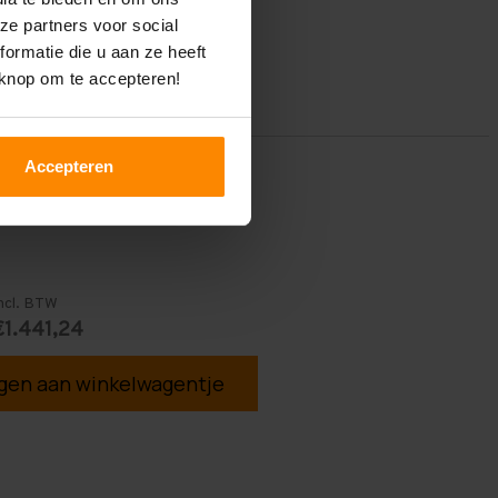
ze partners voor social
ormatie die u aan ze heeft
 knop om te accepteren!
Accepteren
ncl. BTW
€1.441,24
en aan winkelwagentje