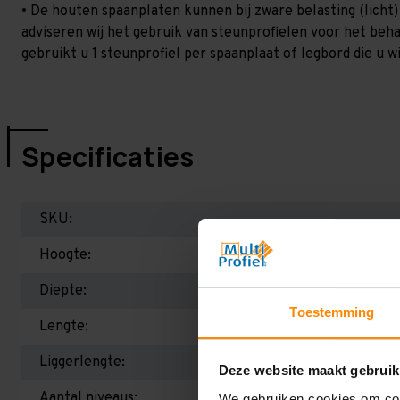
• De houten spaanplaten kunnen bij zware belasting (licht
adviseren wij het gebruik van steunprofielen voor het beh
gebruikt u 1 steunprofiel per spaanplaat of legbord die u wi
Specificaties
SKU:
Hoogte:
Diepte:
Toestemming
Lengte:
Liggerlengte:
Deze website maakt gebruik
Aantal niveaus:
We gebruiken cookies om cont