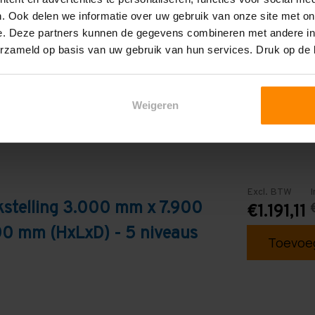
. Ook delen we informatie over uw gebruik van onze site met on
Galva
e. Deze partners kunnen de gegevens combineren met andere inf
erzameld op basis van uw gebruik van hun services. Druk op de
Weigeren
Excl. BTW
I
kstelling 3.000 mm x 7.900
€1.191,11
0 mm (HxLxD) - 5 niveaus
Toevoeg