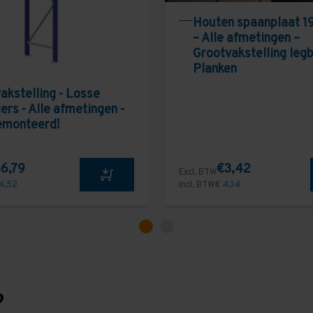
Houten spaanplaat 1
– Alle afmetingen –
Grootvakstelling leg
Planken
akstelling - Losse
ers - Alle afmetingen -
emonteerd!
6,79
€3,42
Excl. BTW
4,52
Incl. BTW
€ 4,14
?