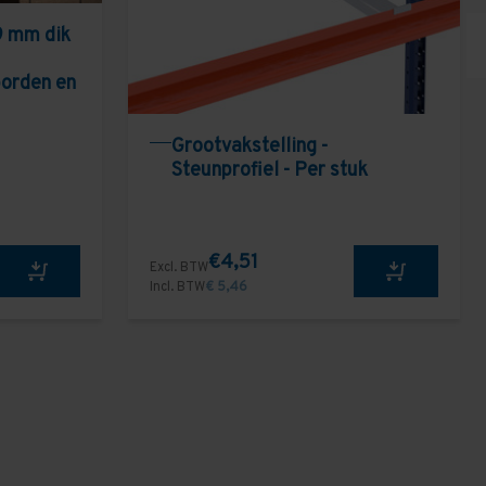
9 mm dik
borden en
Grootvakstelling -
Steunprofiel - Per stuk
€4,51
Excl. BTW
Incl. BTW
€ 5,46