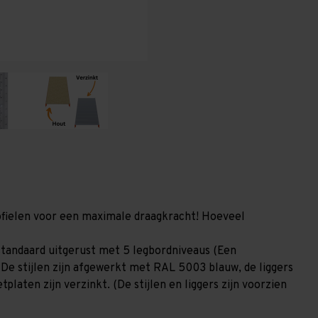
-
-
5
5
niveaus
niveaus
GALVA
GALVA
profielen voor een maximale draagkracht! Hoeveel
tandaard uitgerust met 5 legbordniveaus (Een
 De stijlen zijn afgewerkt met RAL 5003 blauw, de liggers
laten zijn verzinkt. (De stijlen en liggers zijn voorzien