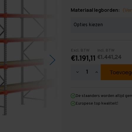
Materiaal legborden:
(Ver
Excl. BTW
Incl. BTW
€1.441,24
€1.191,11
Hoeveelheid
Hoeveelheid
verlagen
verhogen
van
van
Grootvakstelling
Grootvakstellin
3.000
3.000
De staanders worden altijd ge
mm
mm
x
x
Europese top kwaliteit!
7.900
7.900
mm
mm
x
x
800
800
mm
mm
(HxLxD)
(HxLxD)