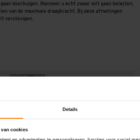
) gaan doorbuigen. Wanneer u echt zwaar wilt gaan belasten,
alen van de maximale draagkracht. Bij deze afmetingen
lt verstevigen.
GGV307985150
3.000 mm
800 mm
Details
7.900 mm
1.500 mm
 van cookies
5
ent en advertenties te personaliseren, functies voor social me