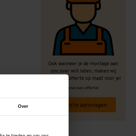
Ook wanneer je de montage aan
ons over wilt laten, maken wij
graag een offerte op maat voor je!
Vrijblijvend, snel een offerte!
Offerte aanvragen
Over
dia te bieden en om ons