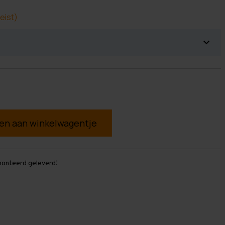
eist)
g
monteerd geleverd!