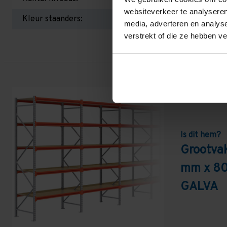
websiteverkeer te analyseren
Kleur staanders:
media, adverteren en analys
verstrekt of die ze hebben v
Is dit hem?
Grootva
mm x 80
GALVA