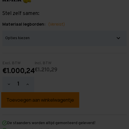
Stel zelf samen:
Materiaal legborden:
(Vereist)
Excl. BTW
Incl. BTW
€1.210,29
€1.000,24
Hoeveelheid
Hoeveelheid
verlagen
verhogen
van
van
Grootvakstelling
Grootvakstelling
3.000
3.000
mm
mm
x
x
7.650
7.650
mm
mm
De staanders worden altijd gemonteerd geleverd!
x
x