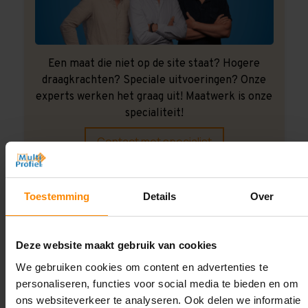
Een maat die niet op de site staat? Hogere
draagkrachten? Speciale uitvoeringen? Onze
experts werken het graag uit! Maatwerk is onze
specialiteit!
Contact met specialist
Toestemming
Details
Over
Montage uitbesteden?
Laat ons het doen!
Deze website maakt gebruik van cookies
We gebruiken cookies om content en advertenties te
personaliseren, functies voor social media te bieden en om
ons websiteverkeer te analyseren. Ook delen we informatie