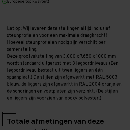
Europese top kwaliteit!
1.000
1.000
mm
mm
(HxLxD)
(HxLxD)
-
-
3
3
niveaus
niveaus
Let op: Wij leveren deze stellingen altijd inclusief
GALVA
GALVA
steunprofielen voor een maximale draagkracht!
Hoeveel steunprofielen nodig zijn verschilt per
samenstelling.
Deze grootvakstelling van 3.000 x 7.650 x 1000 mm
wordt standaard uitgerust met 3 legbordniveaus (Een
legbordniveau bestaat uit twee liggers en één
spaanplaat.) De stijlen zijn afgewerkt met RAL 5003
blauw, de liggers zijn afgewerkt in RAL 2004 oranje en
de schoringen en voetplaten zijn verzinkt. (De stijlen
en liggers zijn voorzien van epoxy polyester.)
Totale afmetingen van deze