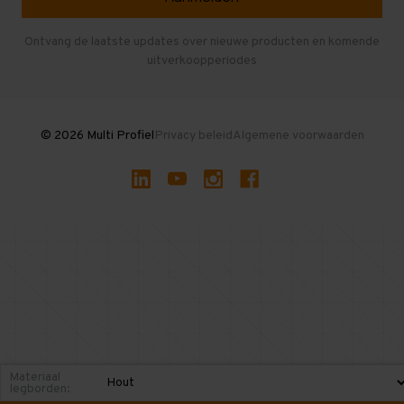
Entresolvloer
Herroepen en Annuleren
Gebruikte entresolvloeren
Ontvang de laatste updates over nieuwe producten en komende
uitverkoopperiodes
Stellingen kopen
© 2026 Multi Profiel
Privacy beleid
Algemene voorwaarden
Materiaal
legborden: