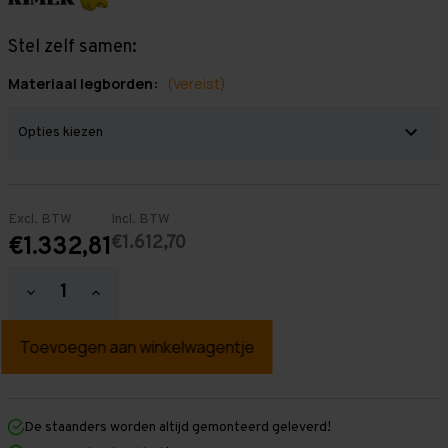
Stel zelf samen:
Materiaal legborden:
(Vereist)
Excl. BTW
Incl. BTW
€1.612,70
€1.332,81
Hoeveelheid
Hoeveelheid
verlagen
verhogen
van
van
Grootvakstelling
Grootvakstelling
3.000
3.000
mm
mm
x
x
7.650
7.650
mm
mm
De staanders worden altijd gemonteerd geleverd!
x
x