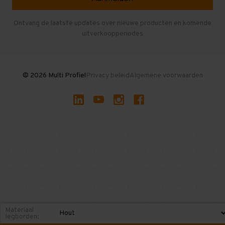
Entresolvloer
Herroepen en Annuleren
Gebruikte entresolvloeren
Ontvang de laatste updates over nieuwe producten en komende
uitverkoopperiodes
Stellingen kopen
© 2026 Multi Profiel
Privacy beleid
Algemene voorwaarden
Materiaal
legborden: