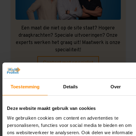
Een maat die niet op de site staat? Hogere
draagkrachten? Speciale uitvoeringen? Onze
experts werken het graag uit! Maatwerk is onze
specialiteit!
Contact met specialist
Toestemming
Details
Over
Montage uitbesteden?
Laat ons het doen!
Deze website maakt gebruik van cookies
We gebruiken cookies om content en advertenties te
personaliseren, functies voor social media te bieden en om
ons websiteverkeer te analyseren. Ook delen we informatie