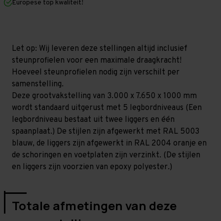
Europese top kwaliteit!
1.000
1.000
mm
mm
(HxLxD)
(HxLxD)
-
-
5
5
niveaus
niveaus
Let op: Wij leveren deze stellingen altijd inclusief
GALVA
GALVA
steunprofielen voor een maximale draagkracht!
Hoeveel steunprofielen nodig zijn verschilt per
samenstelling.
Deze grootvakstelling van 3.000 x 7.650 x 1000 mm
wordt standaard uitgerust met 5 legbordniveaus (Een
legbordniveau bestaat uit twee liggers en één
spaanplaat.) De stijlen zijn afgewerkt met RAL 5003
blauw, de liggers zijn afgewerkt in RAL 2004 oranje en
de schoringen en voetplaten zijn verzinkt. (De stijlen
en liggers zijn voorzien van epoxy polyester.)
Totale afmetingen van deze