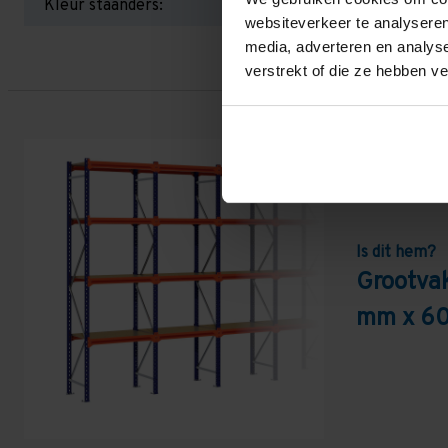
Kleur staanders:
websiteverkeer te analyseren
media, adverteren en analys
verstrekt of die ze hebben v
Is dit hem?
Grootva
mm x 60