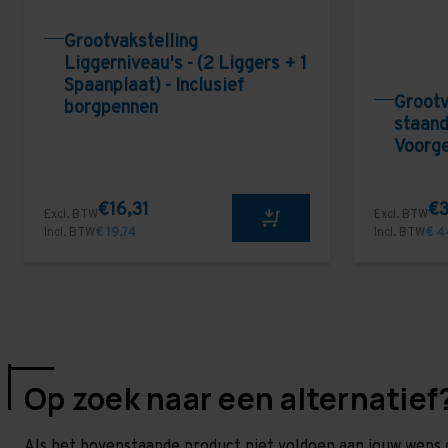
Grootvakstelling
Liggerniveau's - (2 Liggers + 1
Spaanplaat) - Inclusief
Grootv
borgpennen
staand
Voorg
€16,31
€3
Excl. BTW
Excl. BTW
Incl. BTW
€ 19,74
Incl. BTW
€ 4
Op zoek naar een alternatief
Als het bovenstaande product niet voldoen aan jouw wens 