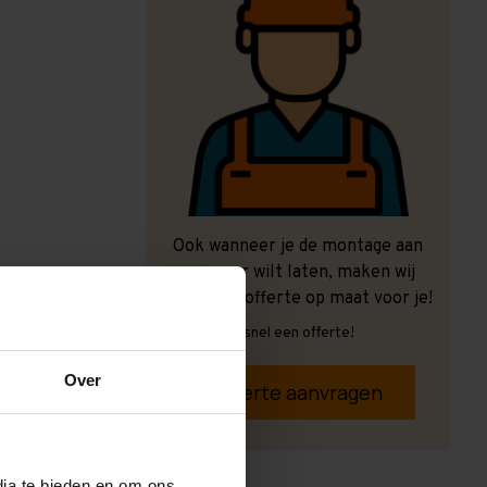
Ook wanneer je de montage aan
ons over wilt laten, maken wij
graag een offerte op maat voor je!
Vrijblijvend, snel een offerte!
Over
Offerte aanvragen
dia te bieden en om ons