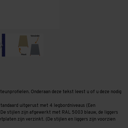
(HxLxD)
(HxLxD)
-
-
4
4
niveaus
niveaus
steunprofielen. Onderaan deze tekst leest u of u deze nodig
standaard uitgerust met 4 legbordniveaus (Een
 De stijlen zijn afgewerkt met RAL 5003 blauw, de liggers
laten zijn verzinkt. (De stijlen en liggers zijn voorzien