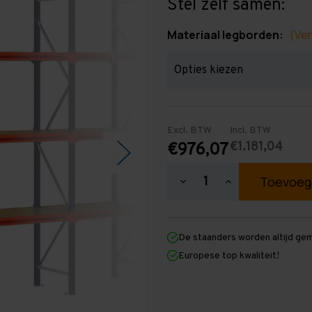
Stel zelf samen:
Materiaal legborden:
(Ver
Excl. BTW
Incl. BTW
€1.181,04
€976,07
Hoeveelheid
Hoeveelheid
verlagen
verhogen
van
van
Grootvakstelling
Grootvakstellin
3.000
3.000
De staanders worden altijd ge
mm
mm
x
x
Europese top kwaliteit!
7.650
7.650
mm
mm
x
x
600
600
mm
mm