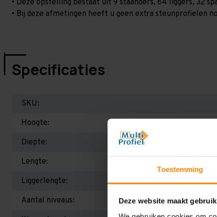
• Deze opstelling bestaat uit 9 staanders, 64 liggers, 32 
• Bij deze afmetingen heeft u geen extra steunprofielen no
Specificaties
SKU:
Hoogte:
Diepte:
Lengte:
Toestemming
Liggerlengte:
Aantal niveaus:
Deze website maakt gebruik
We gebruiken cookies om cont