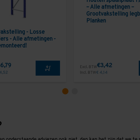
Houten spaanplaat 1
– Alle afmetingen –
Grootvakstelling leg
Planken
akstelling - Losse
ers - Alle afmetingen -
emonteerd!
6,79
€3,42
Excl. BTW
4,52
Incl. BTW
€ 4,14
?
en onderstaande adviezen ook niet, dan kan het zijn dat we 