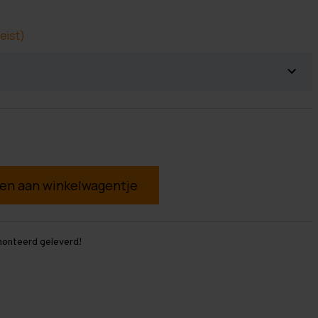
eist)
g
monteerd geleverd!