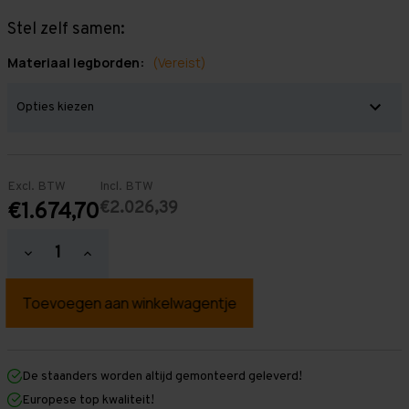
Stel zelf samen:
Materiaal legborden:
(Vereist)
Excl. BTW
Incl. BTW
€2.026,39
€1.674,70
Hoeveelheid
Hoeveelheid
verlagen
verhogen
van
van
Grootvakstelling
Grootvakstelling
3.000
3.000
mm
mm
x
x
8.400
8.400
mm
mm
De staanders worden altijd gemonteerd geleverd!
x
x
Europese top kwaliteit!
1.000
1.000