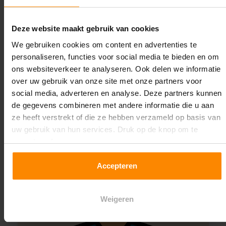
experts werken het graag uit! Maatwerk is onze
specialiteit!
Deze website maakt gebruik van cookies
Contact met specialist
We gebruiken cookies om content en advertenties te
personaliseren, functies voor social media te bieden en om
ons websiteverkeer te analyseren. Ook delen we informatie
over uw gebruik van onze site met onze partners voor
Montage uitbesteden?
social media, adverteren en analyse. Deze partners kunnen
Laat ons het doen!
de gegevens combineren met andere informatie die u aan
ze heeft verstrekt of die ze hebben verzameld op basis van
uw gebruik van hun services. Druk op de knop om te
accepteren!
Accepteren
Weigeren