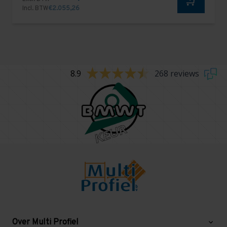
Incl. BTW
€2.055,26
8.9
268 reviews
Over Multi Profiel