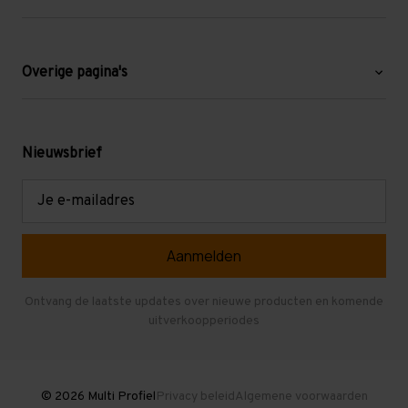
Over ons
Blog
Overige pagina's
Werken bij Multi Profiel
Gebruikte stellingen
Levering en afhalen
Mezzanine
Nieuwsbrief
Retouren en garantie
Verdiepingsvloeren
E-
mailadres
Referenties
Selfstorage
Veelgestelde vragen
Entresolvloer
Herroepen en Annuleren
Gebruikte entresolvloeren
Ontvang de laatste updates over nieuwe producten en komende
uitverkoopperiodes
Stellingen kopen
© 2026 Multi Profiel
Privacy beleid
Algemene voorwaarden