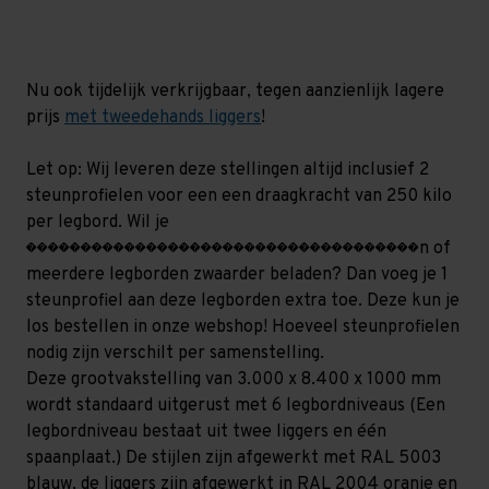
mm
mm
(HxLxD)
(HxLxD)
-
-
6
6
niveaus
niveaus
Nu ook tijdelijk verkrijgbaar, tegen aanzienlijk lagere
prijs
met tweedehands liggers
!
Let op: Wij leveren deze stellingen altijd inclusief 2
steunprofielen voor een een draagkracht van 250 kilo
per legbord. Wil je
������������������������������������n of
meerdere legborden zwaarder beladen? Dan voeg je 1
steunprofiel aan deze legborden extra toe. Deze kun je
los bestellen in onze webshop! Hoeveel steunprofielen
nodig zijn verschilt per samenstelling.
Deze grootvakstelling van 3.000 x 8.400 x 1000 mm
wordt standaard uitgerust met 6 legbordniveaus (Een
legbordniveau bestaat uit twee liggers en één
spaanplaat.) De stijlen zijn afgewerkt met RAL 5003
blauw, de liggers zijn afgewerkt in RAL 2004 oranje en