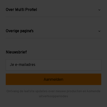
Over Multi Profiel
Over ons
Blog
Overige pagina's
Werken bij Multi Profiel
Gebruikte stellingen
Levering en afhalen
Mezzanine
Nieuwsbrief
Retouren en garantie
Verdiepingsvloeren
E-
mailadres
Referenties
Selfstorage
Veelgestelde vragen
Entresolvloer
Herroepen en Annuleren
Gebruikte entresolvloeren
Ontvang de laatste updates over nieuwe producten en komende
uitverkoopperiodes
Stellingen kopen