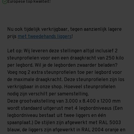
Europese top kwaliteit!
1.200
1.200
mm
mm
(HxLxD)
(HxLxD)
-
-
4
4
niveaus
niveaus
Nu ook tijdelijk verkrijgbaar, tegen aanzienlijk lagere
GALVA
GALVA
prijs
met tweedehands liggers
!
Let op: Wij leveren deze stellingen altijd inclusief 2
steunprofielen voor een een draagkracht van 250 kilo
per legbord. Wil je de legborden zwaarder beladen?
Voeg nog 2 extra steunprofielen toe per legbord voor
de maximale draagkracht. Deze steunprofielen zijn los
verkrijgbaar in onze shop. Hoeveel steunprofielen
nodig zijn verschilt per samenstelling.
Deze grootvakstelling van 3.000 x 8.400 x 1200 mm
wordt standaard uitgerust met 4 legbordniveaus (Een
legbordniveau bestaat uit twee liggers en één
spaanplaat.) De stijlen zijn afgewerkt met RAL 5003
blauw, de liggers zijn afgewerkt in RAL 2004 oranje en