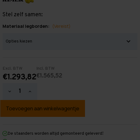
Stel zelf samen:
Materiaal legborden:
(Vereist)
Excl. BTW
Incl. BTW
€1.565,52
€1.293,82
Hoeveelheid
Hoeveelheid
verlagen
verhogen
van
van
Grootvakstelling
Grootvakstelling
3.000
3.000
mm
mm
x
x
8.400
8.400
mm
mm
De staanders worden altijd gemonteerd geleverd!
x
x