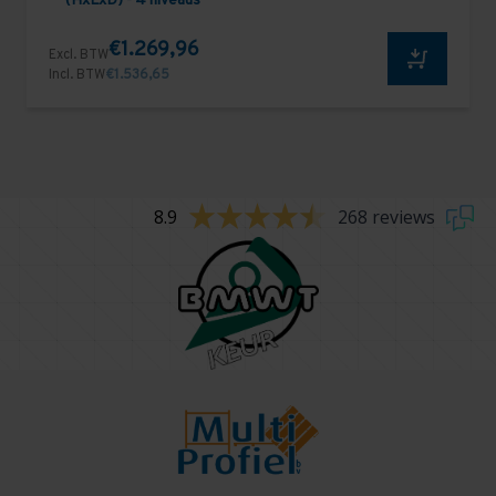
(HxLxD) - 4 niveaus
€1.269,96
Excl. BTW
Incl. BTW
€1.536,65
8.9
268 reviews