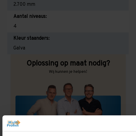
2.700 mm
Aantal niveaus:
4
Kleur staanders:
Galva
Oplossing op maat nodig?
Wij kunnen je helpen!
Een maat die niet op de site staat? Hogere