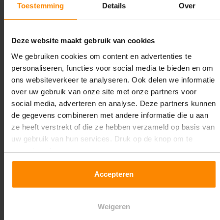
draagkrachten? Speciale uitvoeringen? Onze
Toestemming
Details
Over
experts werken het graag uit! Maatwerk is onze
specialiteit!
Deze website maakt gebruik van cookies
Contact met specialist
We gebruiken cookies om content en advertenties te
personaliseren, functies voor social media te bieden en om
ons websiteverkeer te analyseren. Ook delen we informatie
Montage uitbesteden?
over uw gebruik van onze site met onze partners voor
social media, adverteren en analyse. Deze partners kunnen
Laat ons het doen!
de gegevens combineren met andere informatie die u aan
ze heeft verstrekt of die ze hebben verzameld op basis van
uw gebruik van hun services. Druk op de knop om te
accepteren!
Accepteren
Weigeren