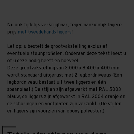
mm
mm
(HxLxD)
(HxLxD)
-
-
2
2
niveaus
niveaus
Nu ook tijdelijk verkrijgbaar, tegen aanzienlijk lagere
prijs
met tweedehands liggers
!
Let op: u bestelt de grootvakstelling exclusief
eventuele steunprofielen. Onderaan deze tekst leest u
of u deze nodig heeft en hoeveel.
Deze grootvakstelling van 3.000 x 8.400 x 400 mm
wordt standaard uitgerust met 2 legbordniveaus (Een
legbordniveau bestaat uit twee liggers en één
spaanplaat.) De stijlen zijn afgewerkt met RAL 5003
blauw, de liggers zijn afgewerkt in RAL 2004 oranje en
de schoringen en voetplaten zijn verzinkt. (De stijlen
en liggers zijn voorzien van epoxy polyester.)