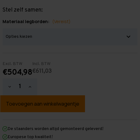
Stel zelf samen:
Materiaal legborden:
(Vereist)
Excl. BTW
Incl. BTW
€611,03
€504,98
Hoeveelheid
Hoeveelheid
verlagen
verhogen
van
van
Grootvakstelling
Grootvakstelling
3.000
3.000
mm
mm
x
x
8.400
8.400
mm
mm
De staanders worden altijd gemonteerd geleverd!
x
x
Europese top kwaliteit!
400
400