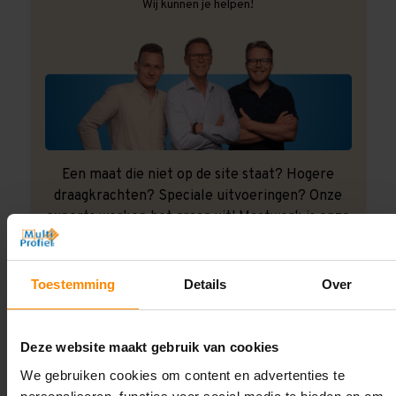
Wij kunnen je helpen!
Een maat die niet op de site staat? Hogere
draagkrachten? Speciale uitvoeringen? Onze
experts werken het graag uit! Maatwerk is onze
specialiteit!
Contact met specialist
Toestemming
Details
Over
Deze website maakt gebruik van cookies
Montage uitbesteden?
We gebruiken cookies om content en advertenties te
Laat ons het doen!