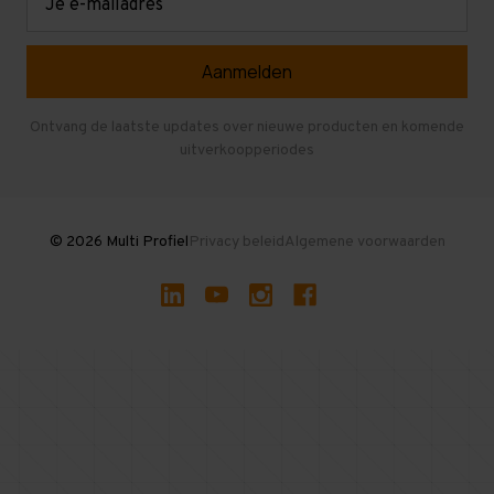
mailadres
Referenties
Selfstorage
Veelgestelde vragen
Entresolvloer
Herroepen en Annuleren
Gebruikte entresolvloeren
Ontvang de laatste updates over nieuwe producten en komende
uitverkoopperiodes
Stellingen kopen
© 2026 Multi Profiel
Privacy beleid
Algemene voorwaarden