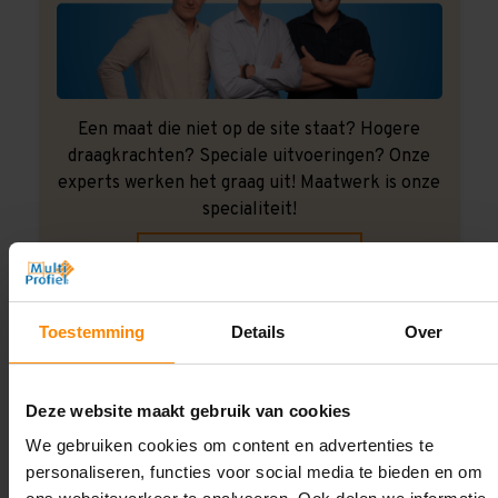
Een maat die niet op de site staat? Hogere
draagkrachten? Speciale uitvoeringen? Onze
experts werken het graag uit! Maatwerk is onze
specialiteit!
Contact met specialist
Toestemming
Details
Over
Montage uitbesteden?
Laat ons het doen!
Deze website maakt gebruik van cookies
We gebruiken cookies om content en advertenties te
personaliseren, functies voor social media te bieden en om