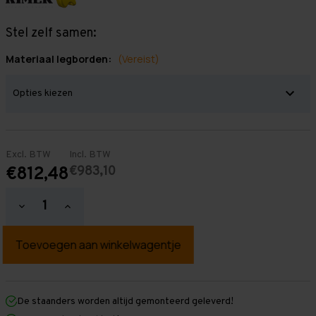
Stel zelf samen:
Materiaal legborden:
(Vereist)
Excl. BTW
Incl. BTW
€983,10
€812,48
Hoeveelheid
Hoeveelheid
verlagen
verhogen
van
van
Grootvakstelling
Grootvakstelling
3.000
3.000
mm
mm
x
x
8.800
8.800
mm
mm
De staanders worden altijd gemonteerd geleverd!
x
x