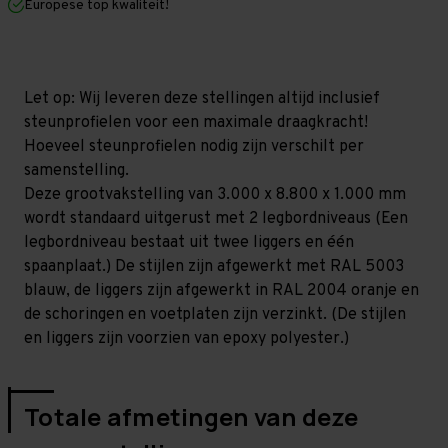
Europese top kwaliteit!
1.000
1.000
mm
mm
(HxLxD)
(HxLxD)
-
-
2
2
niveaus
niveaus
Let op: Wij leveren deze stellingen altijd inclusief
GALVA
GALVA
steunprofielen voor een maximale draagkracht!
(Liggers:
(Liggers:
1.200
1.200
Hoeveel steunprofielen nodig zijn verschilt per
mm)
mm)
samenstelling.
Deze grootvakstelling van 3.000 x 8.800 x 1.000 mm
wordt standaard uitgerust met 2 legbordniveaus (Een
legbordniveau bestaat uit twee liggers en één
spaanplaat.) De stijlen zijn afgewerkt met RAL 5003
blauw, de liggers zijn afgewerkt in RAL 2004 oranje en
de schoringen en voetplaten zijn verzinkt. (De stijlen
en liggers zijn voorzien van epoxy polyester.)
Totale afmetingen van deze