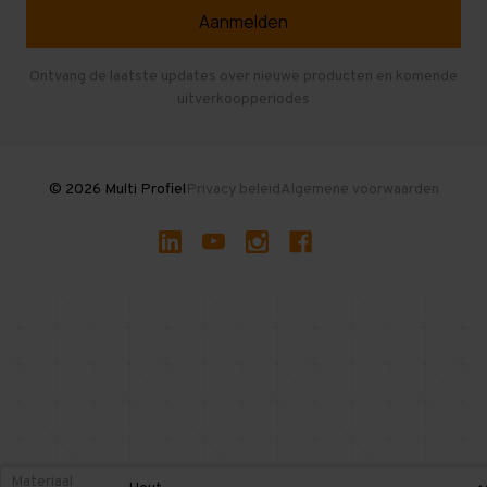
Veelgestelde vragen
Entresolvloer
Herroepen en Annuleren
Gebruikte entresolvloeren
Ontvang de laatste updates over nieuwe producten en komende
uitverkoopperiodes
Stellingen kopen
© 2026 Multi Profiel
Privacy beleid
Algemene voorwaarden
Materiaal