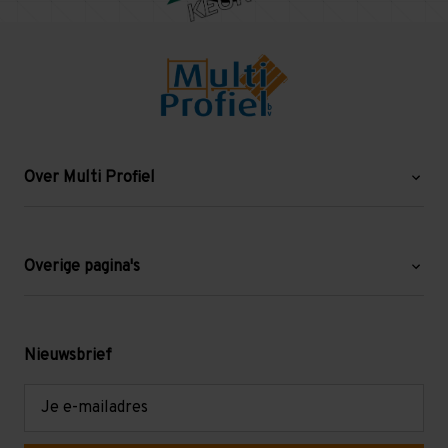
Over Multi Profiel
Over ons
Blog
Overige pagina's
Werken bij Multi Profiel
Gebruikte stellingen
Levering en afhalen
Mezzanine
Nieuwsbrief
Retouren en garantie
Verdiepingsvloeren
E-
mailadres
Referenties
Selfstorage